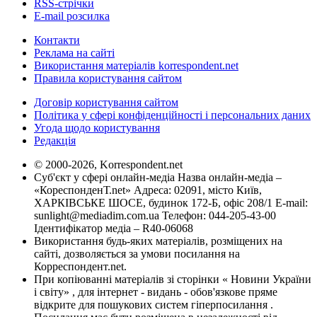
RSS-стрічки
E-mail розсилка
Контакти
Реклама на сайті
Використання матеріалів korrespondent.net
Правила користування сайтом
Договір користування сайтом
Політика у сфері конфіденційності і персональних даних
Угода щодо користування
Редакція
© 2000-2026, Korrespondent.net
Суб'єкт у сфері онлайн-медіа Назва онлайн-медіа –
«КореспонденТ.net» Адреса: 02091, місто Київ,
ХАРКІВСЬКЕ ШОСЕ, будинок 172-Б, офіс 208/1 E-mail:
sunlight@mediadim.com.ua
Телефон: 044-205-43-00
Ідентифікатор медіа – R40-06068
Використання будь-яких матеріалів, розміщених на
сайті, дозволяється за умови посилання на
Корреспондент.net.
При копіюванні матеріалів зі сторінки « Новини України
і світу» , для інтернет - видань - обов'язкове пряме
відкрите для пошукових систем гіперпосилання .