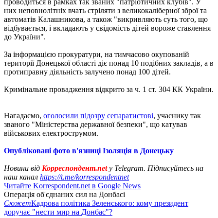
проводиться в рамках так званих "патріотичних клубів". У
них неповнолітніх вчать стріляти з великокаліберної зброї та
автоматів Калашникова, а також "викривляють суть того, що
відбувається, і вкладають у свідомість дітей вороже ставлення
до України".
За інформацією прокуратури, на тимчасово окупованій
території Донецької області діє понад 10 подібних закладів, а в
протиправну діяльність залучено понад 100 дітей.
Кримінальне провадження відкрито за ч. 1 ст. 304 КК України.
Нагадаємо,
оголосили підозру сепаратистові
, учаснику так
званого "Міністерства державної безпеки", що катував
військових електрострумом.
Опубліковані фото в'язниці Ізоляція в Донецьку
Новини від
Корреспондент.net
у Telegram. Підписуйтесь на
наш канал
https://t.me/korrespondentnet
Читайте Korrespondent.net в Google News
Операція об'єднаних сил на Донбасі
Сюжет
Кадрова політика Зеленського: кому президент
доручає "нести мир на Донбас"?