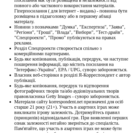
Посилання має бути розміщена в незалежності від
повного або часткового використання матеріалів.
Гіперпосилання ( для інтернет - видань) - повинна бути
розміщена в підзаголовку або в першому абзаці
матеріалу.
Новини з позначками "Думка", "Експертиза", "Заява",
"Регіони", "Гроші", "Влада", "Вибори", "Тест-драйв",
"Спецпроекти", "Промо" публікуються на правах
реклами.
Розділ Спецпроекти створюється спільно з
комерційними партнерами.
Будь яке копіювання, публікація, передрук, чи наступне
поширення інформації, що містить посилання на
"Інтерфакс-Україна", EPA / UPG, суворо забороняється.
Власник веб-сторінки в розділі Я-Корреспондент є автор
публікації.
Будь-яке копіювання, передрук та відтворення
фотографічних творів та/або аудіовізуальних творів
правовласника Getty Images - суворо забороняється.
Матеріали сайту korrespondent.net призначені для осіб
старше 21 року (21+). Участь в азартних іграх може
викликати ігрову залежність. Дотримуйтесь правил
(принципів) відповідальної гри. При виявленні перших
ознак залежності негайно зверніться до спеціаліста.
Пам'ятайте, що участь в азартних іграх не може бути