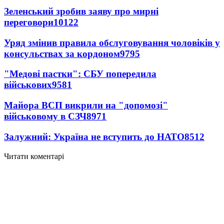
Зеленський зробив заяву про мирні
переговори
10122
Уряд змінив правила обслуговування чоловіків у
консульствах за кордоном
9795
"Медові пастки": СБУ попередила
військових
9581
Майора ВСП викрили на "допомозі"
військовому в СЗЧ
8971
Залужний: Україна не вступить до НАТО
8512
Читати коментарі