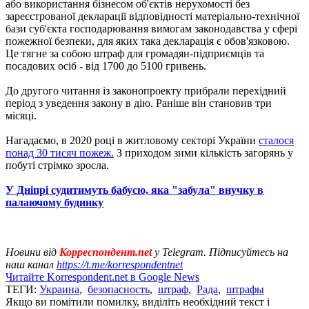
або використання бізнесом об'єктів нерухомості без
зареєстрованої декларації відповідності матеріально-технічної
бази суб'єкта господарювання вимогам законодавства у сфері
пожежної безпеки, для яких така декларація є обов'язковою.
Це тягне за собою штраф для громадян-підприємців та
посадових осіб - від 1700 до 5100 гривень.
До другого читання із законопроекту прибрали перехідний
період з уведення закону в дію. Раніше він становив три
місяці.
Нагадаємо, в 2020 році в житловому секторі України
сталося
понад 30 тисяч пожеж.
З приходом зими кількість загорянь у
побуті стрімко зросла.
У Дніпрі судитимуть бабусю, яка "забула" внучку в
палаючому будинку
Новини від
Корреспондент.net
у Telegram. Підписуйтесь на
наш канал
https://t.me/korrespondentnet
Читайте Korrespondent.net в Google News
ТЕГИ:
Украина
,
безопасность
,
штраф
,
Рада
,
штрафы
Якщо ви помітили помилку, виділіть необхідний текст і