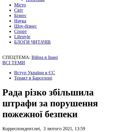
Місто
Світ
Бізнес
Наука
Шоу-бізнес
Спорт
Lifestyle
БЛОГИ ЧИТАЧІВ
СПЕЦТЕМА:
Війна в Ірані
ВСІ ТЕМИ
Вступ України в ЄС
Теракт в Барселоні
Рада різко збільшила
штрафи за порушення
пожежної безпеки
Корреспондент.net, 3 лютого 2021, 13:59