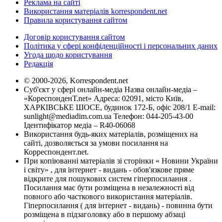
Реклама на сайті
Використання матеріалів korrespondent.net
Правила користування сайтом
Договір користування сайтом
Політика у сфері конфіденційності і персональних даних
Угода щодо користування
Редакція
© 2000-2026, Korrespondent.net
Суб'єкт у сфері онлайн-медіа Назва онлайн-медіа –
«КореспонденТ.net» Адреса: 02091, місто Київ,
ХАРКІВСЬКЕ ШОСЕ, будинок 172-Б, офіс 208/1 E-mail:
sunlight@mediadim.com.ua
Телефон: 044-205-43-00
Ідентифікатор медіа – R40-06068
Використання будь-яких матеріалів, розміщених на
сайті, дозволяється за умови посилання на
Корреспондент.net.
При копіюванні матеріалів зі сторінки « Новини України
і світу» , для інтернет - видань - обов'язкове пряме
відкрите для пошукових систем гіперпосилання .
Посилання має бути розміщена в незалежності від
повного або часткового використання матеріалів.
Гіперпосилання ( для інтернет - видань) - повинна бути
розміщена в підзаголовку або в першому абзаці