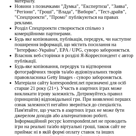
матеріалу.
Новини з позначками "Думка", "Експертиза", "Заява",
"Регіони", "Гроші", "Влада", "Вибори", "Тест-драйв",
"Спецпроекти", "Промо" публікуються на правах
реклами.
Розділ Спецпроекти створюється спільно з
комерційними партнерами.
Будь яке копіювання, публікація, передрук, чи наступне
поширення інформації, що містить посилання на
"Інтерфакс-Україна", EPA / UPG, суворо забороняється.
Власник веб-сторінки в розділі Я-Корреспондент є автор
публікації.
Будь-яке копіювання, передрук та відтворення
фотографічних творів та/або аудіовізуальних творів
правовласника Getty Images - суворо забороняється.
Матеріали сайту korrespondent.net призначені для осіб
старше 21 року (21+). Участь в азартних іграх може
викликати ігрову залежність. Дотримуйтесь правил
(принципів) відповідальної гри. При виявленні перших
ознак залежності негайно зверніться до спеціаліста.
Пам'ятайте, що участь в азартних іграх не може бути
джерелом доходів або альтернативою роботі.
Інформаційний ресурс korrespondent.net не проводить
ігри на реальні та/або віртуальні гроші, також сайт не
приймає ні в якій формі оплату ставок та інших