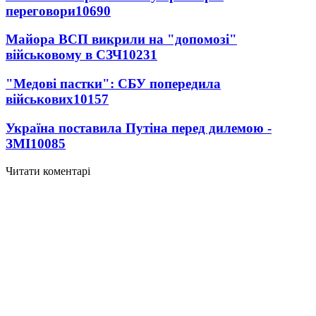
переговори
10690
Майора ВСП викрили на "допомозі"
військовому в СЗЧ
10231
"Медові пастки": СБУ попередила
військових
10157
Україна поставила Путіна перед дилемою -
ЗМІ
10085
Читати коментарі