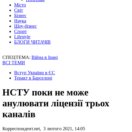
Місто
Світ
Бізнес
Наука
Шоу-бізнес
Спорт
Lifestyle
БЛОГИ ЧИТАЧІВ
СПЕЦТЕМА:
Війна в Ірані
ВСІ ТЕМИ
Вступ України в ЄС
Теракт в Барселоні
НСТУ поки не може
анулювати ліцензії трьох
каналів
Корреспондент.net, 3 лютого 2021, 14:05