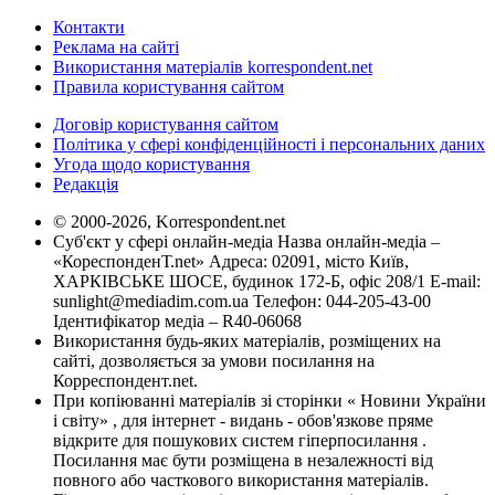
Контакти
Реклама на сайті
Використання матеріалів korrespondent.net
Правила користування сайтом
Договір користування сайтом
Політика у сфері конфіденційності і персональних даних
Угода щодо користування
Редакція
© 2000-2026, Korrespondent.net
Суб'єкт у сфері онлайн-медіа Назва онлайн-медіа –
«КореспонденТ.net» Адреса: 02091, місто Київ,
ХАРКІВСЬКЕ ШОСЕ, будинок 172-Б, офіс 208/1 E-mail:
sunlight@mediadim.com.ua
Телефон: 044-205-43-00
Ідентифікатор медіа – R40-06068
Використання будь-яких матеріалів, розміщених на
сайті, дозволяється за умови посилання на
Корреспондент.net.
При копіюванні матеріалів зі сторінки « Новини України
і світу» , для інтернет - видань - обов'язкове пряме
відкрите для пошукових систем гіперпосилання .
Посилання має бути розміщена в незалежності від
повного або часткового використання матеріалів.