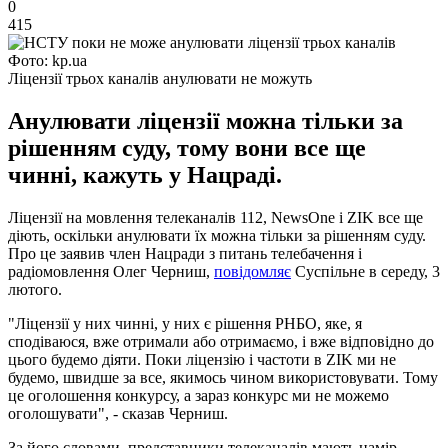
0
415
Фото: kp.ua
Ліцензії трьох каналів анулювати не можуть
Анулювати ліцензії можна тільки за
рішенням суду, тому вони все ще
чинні, кажуть у Нацраді.
Ліцензії на мовлення телеканалів 112, NewsOne і ZIK все ще
діють, оскільки анулювати їх можна тільки за рішенням суду.
Про це заявив член Нацради з питань телебачення і
радіомовлення Олег Черниш,
повідомляє
Суспільне в середу, 3
лютого.
"Ліцензії у них чинні, у них є рішення РНБО, яке, я
сподіваюся, вже отримали або отримаємо, і вже відповідно до
цього будемо діяти. Поки ліцензію і частоти в ZIK ми не
будемо, швидше за все, якимось чином використовувати. Тому
це оголошення конкурсу, а зараз конкурс ми не можемо
оголошувати", - сказав Черниш.
За його словами, представники телеканалів мають намір