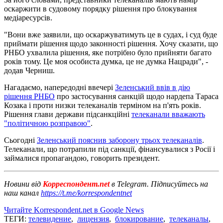
оскаржити в судовому порядку рішення про блокування
медіаресурсів.
"Вони вже заявили, що оскаржуватимуть це в судах, і суд буде
приймати рішення щодо законності рішення. Хочу сказати, що
РНБО ухвалила рішення, яке потрібно було прийняти багато
років тому. Це моя особиста думка, це не думка Нацради", -
додав Черниш.
Нагадаємо, напередодні ввечері
Зеленський ввів в дію
рішення РНБО
про застосування санкцій щодо нардепа Тараса
Козака і проти низки телеканалів терміном на п'ять років.
Рішення глави держави підсанкційні
телеканали вважають
"політичною розправою"
.
Сьогодні
Зеленський пояснив заборону трьох телеканалів
.
Телеканали, що потрапили під санкції, фінансувалися з Росії і
займалися пропагандою, говорить президент.
Новини від
Корреспондент.net
в Telegram. Підписуйтесь на
наш канал
https://t.me/korrespondentnet
Читайте Korrespondent.net в Google News
ТЕГИ:
телевидение
,
лицензия
,
блокирование
,
телеканалы
,