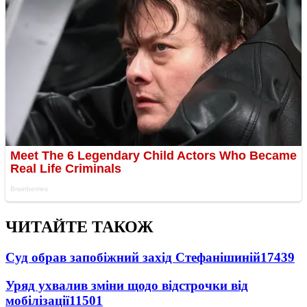
ЧИТАЙТЕ ТАКОЖ
Суд обрав запобіжний захід Стефанішиній
17439
Уряд ухвалив зміни щодо відстрочки від
мобілізації
11501