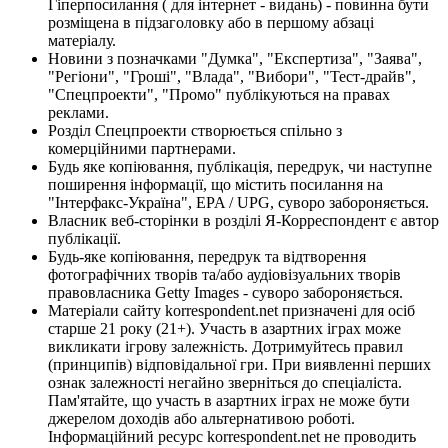
Гіперпосилання ( для інтернет - видань) - повинна бути
розміщена в підзаголовку або в першому абзаці
матеріалу.
Новини з позначками "Думка", "Експертиза", "Заява",
"Регіони", "Гроші", "Влада", "Вибори", "Тест-драйв",
"Спецпроекти", "Промо" публікуються на правах
реклами.
Розділ Спецпроекти створюється спільно з
комерційними партнерами.
Будь яке копіювання, публікація, передрук, чи наступне
поширення інформації, що містить посилання на
"Інтерфакс-Україна", EPA / UPG, суворо забороняється.
Власник веб-сторінки в розділі Я-Корреспондент є автор
публікації.
Будь-яке копіювання, передрук та відтворення
фотографічних творів та/або аудіовізуальних творів
правовласника Getty Images - суворо забороняється.
Матеріали сайту korrespondent.net призначені для осіб
старше 21 року (21+). Участь в азартних іграх може
викликати ігрову залежність. Дотримуйтесь правил
(принципів) відповідальної гри. При виявленні перших
ознак залежності негайно зверніться до спеціаліста.
Пам'ятайте, що участь в азартних іграх не може бути
джерелом доходів або альтернативою роботі.
Інформаційний ресурс korrespondent.net не проводить