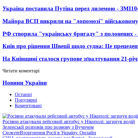
Україна поставила Путіна перед дилемою - ЗМІ
10
Майора ВСП викрили на "допомозі" військовому
РФ створила "українську бригаду" з полонених -
Київ про рішення Швеції щодо судна: Це прецеден
На Київщині сталося групове зґвалтування 21-річ
Читати коментарі
Новини України
Останні
Популярні
Коментовані
Росіяни атакували рейсовий автобус у Нікополі: загинув водій
Зеленськй розповів про розмову з Вучичем
Сюжет
Вторгнення Росії в Україну. Онлайн