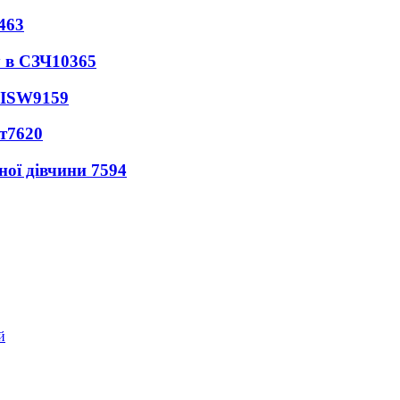
463
 в СЗЧ
10365
 ISW
9159
т
7620
ної дівчини
7594