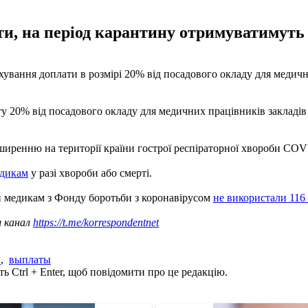
и, на період карантину отримуватимуть 
ахування доплати в розмірі 20% від посадового окладу для медичн
ату 20% від посадового окладу для медичних працівників закладі
оширенню на території країни гострої респіраторної хвороби COV
едикам
у разі хвороби або смерті.
ти медикам з Фонду боротьби з коронавірусом
не використали 116
ш канал
https://t.me/korrespondentnet
н
,
выплаты
ь Ctrl + Enter, щоб повідомити про це редакцію.