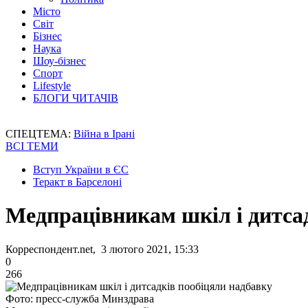
Місто
Світ
Бізнес
Наука
Шоу-бізнес
Спорт
Lifestyle
БЛОГИ ЧИТАЧІВ
СПЕЦТЕМА:
Війна в Ірані
ВСІ ТЕМИ
Вступ України в ЄС
Теракт в Барселоні
Медпрацівникам шкіл і дитса
Корреспондент.net, 3 лютого 2021, 15:33
0
266
Фото: пресс-служба Минздрава