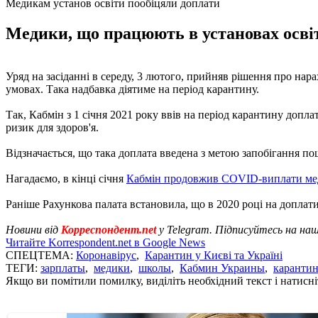
Медикам установ освіти пообіцяли доплати
Медики, що працюють в установах освіт
Уряд на засіданні в середу, 3 лютого, прийняв рішення про нар
умовах. Така надбавка діятиме на період карантину.
Так, Кабмін з 1 січня 2021 року ввів на період карантину допл
ризик для здоров'я.
Відзначається, що така доплата введена з метою запобігання п
Нагадаємо, в кінці січня
Кабмін продовжив COVID-виплати м
Раніше Рахункова палата встановила, що в 2020 році на допла
Новини від
Корреспондент.net
у Telegram. Підписуйтесь на на
Читайте Korrespondent.net в Google News
СПЕЦТЕМА:
Коронавірус
,
Карантин у Києві та Україні
ТЕГИ:
зарплаты
,
медики
,
школы
,
Кабмин Украины
,
каранти
Якщо ви помітили помилку, виділіть необхідний текст і натисніт