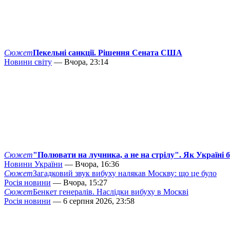
Сюжет
Пекельні санкції. Рішення Сената США
Новини світу
— Вчора, 23:14
Сюжет
"Полювати на лучника, а не на стрілу". Як Україні 
Новини України
— Вчора, 16:36
Сюжет
Загадковий звук вибуху налякав Москву: що це було
Росія новини
— Вчора, 15:27
Сюжет
Бенкет генералів. Наслідки вибуху в Москві
Росія новини
— 6 серпня 2026, 23:58