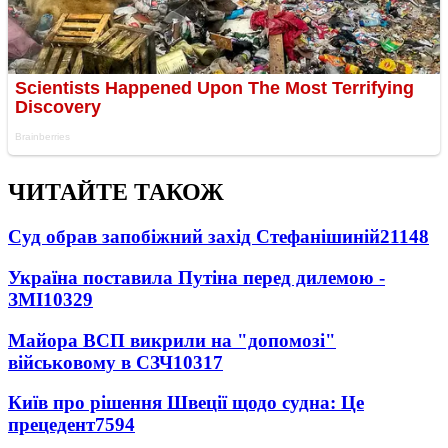
ЧИТАЙТЕ ТАКОЖ
Суд обрав запобіжний захід Стефанішиній
21148
Україна поставила Путіна перед дилемою -
ЗМІ
10329
Майора ВСП викрили на "допомозі"
військовому в СЗЧ
10317
Київ про рішення Швеції щодо судна: Це
прецедент
7594