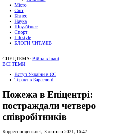
Місто
Світ
Бізнес
Наука
Шоу-бізнес
Спорт
Lifestyle
БЛОГИ ЧИТАЧІВ
СПЕЦТЕМА:
Війна в Ірані
ВСІ ТЕМИ
Вступ України в ЄС
Теракт в Барселоні
Пожежа в Епіцентрі:
постраждали четверо
співробітників
Корреспондент.net, 3 лютого 2021, 16:47