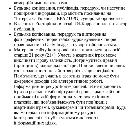
комерційними партнерами.
Будь яке копіювання, публікація, передрук, чи наступне
поширення інформації, що містить посилання на
"Інтерфакс-Україна", EPA / UPG, суворо забороняється.
Власник веб-сторінки в розділі Я-Корреспондент є автор
публікації.
Будь-яке копіювання, передрук та відтворення
фотографічних творів та/або аудіовізуальних творів
правовласника Getty Images - суворо забороняється.
Матеріали сайту korrespondent.net призначені для осіб
старше 21 року (21+). Участь в азартних іграх може
викликати ігрову залежність. Дотримуйтесь правил
(принципів) відповідальної гри. При виявленні перших
ознак залежності негайно зверніться до спеціаліста.
Пам'ятайте, що участь в азартних іграх не може бути
джерелом доходів або альтернативою роботі.
Інформаційний ресурс korrespondent.net не проводить
ігри на реальні та/або віртуальні гроші, також сайт не
приймає ні в якій формі оплату ставок та інших
платежів, які пов’язані/можуть бути пов’язані з
азартними іграми, букмекерами чи тоталізаторами. Будь-
які матеріали на інформаційному ресурсі
korrespondent.net публікуються виключно в
інформаційних цілях.