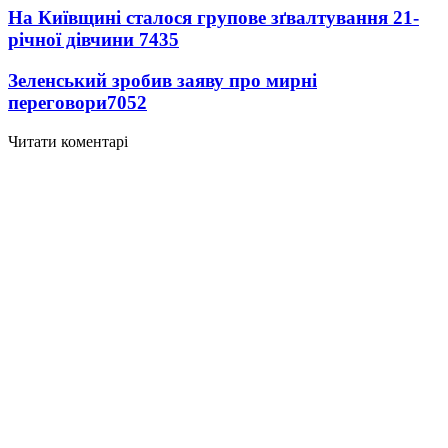
На Київщині сталося групове зґвалтування 21-
річної дівчини
7435
Зеленський зробив заяву про мирні
переговори
7052
Читати коментарі