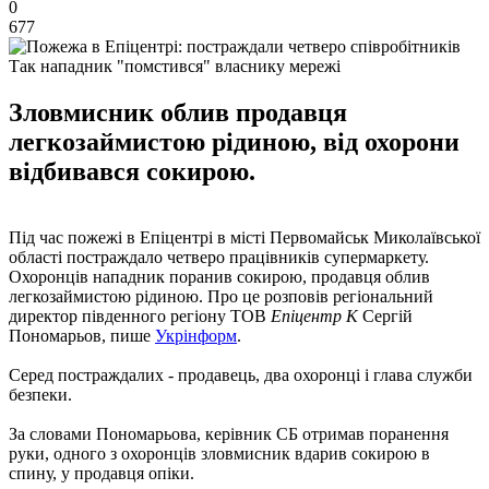
0
677
Так нападник "помстився" власнику мережі
Зловмисник облив продавця
легкозаймистою рідиною, від охорони
відбивався сокирою.
Під час пожежі в Епіцентрі в місті Первомайськ Миколаївської
області постраждало четверо працівників супермаркету.
Охоронців нападник поранив сокирою, продавця облив
легкозаймистою рідиною. Про це розповів регіональний
директор південного регіону ТОВ
Епіцентр К
Сергій
Пономарьов, пише
Укрінформ
.
Серед постраждалих - продавець, два охоронці і глава служби
безпеки.
За словами Пономарьова, керівник СБ отримав поранення
руки, одного з охоронців зловмисник вдарив сокирою в
спину, у продавця опіки.