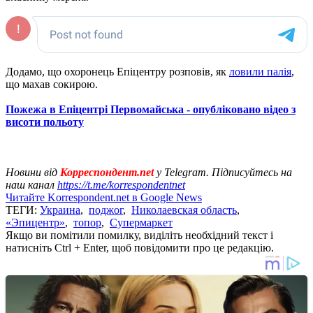
Додамо, що охоронець Епіцентру розповів, як
ловили палія
,
що махав сокирою.
Пожежа в Епіцентрі Первомайська - опубліковано відео з
висоти польоту
Новини від
Корреспондент.net
у Telegram. Підписуйтесь на
наш канал
https://t.me/korrespondentnet
Читайте Korrespondent.net в Google News
ТЕГИ:
Украина
,
поджог
,
Николаевская область
,
«Эпицентр»
,
топор
,
Супермаркет
Якщо ви помітили помилку, виділіть необхідний текст і
натисніть Ctrl + Enter, щоб повідомити про це редакцію.