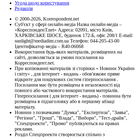
Угода щодо користування
Редакція
© 2000-2026, Korrespondent.net
Суб'єкт у сфері онлайн-медіа Назва онлайн-медіа –
«КореспонденТ.net» Адреса: 02091, місто Київ,
ХАРКІВСЬКЕ ШОСЕ, будинок 172-Б, офіс 208/1 E-mail:
sunlight@mediadim.com.ua
Телефон: 044-205-43-00
Ідентифікатор медіа – R40-06068
Використання будь-яких матеріалів, розміщених на
сайті, дозволяється за умови посилання на
Корреспондент.net.
При копіюванні матеріалів зі сторінки « Новини України
і світу» , для інтернет - видань - обов'язкове пряме
відкрите для пошукових систем гіперпосилання .
Посилання має бути розміщена в незалежності від
повного або часткового використання матеріалів.
Гіперпосилання ( для інтернет - видань) - повинна бути
розміщена в підзаголовку або в першому абзаці
матеріалу.
Новини з позначками "Думка", "Експертиза", "Заява",
"Регіони", "Гроші", "Влада", "Вибори", "Тест-драйв",
"Спецпроекти", "Промо" публікуються на правах
реклами.
Розділ Спецпроекти створюється спільно з