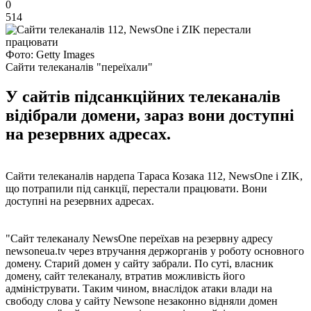
0
514
Фото: Getty Images
Сайти телеканалів "переїхали"
У сайтів підсанкційних телеканалів
відібрали домени, зараз вони доступні
на резервних адресах.
Сайти телеканалів нардепа Тараса Козака 112, NewsOne і ZIK,
що потрапили під санкції, перестали працювати. Вони
доступні на резервних адресах.
"Сайт телеканалу NewsOne переїхав на резервну адресу
newsoneua.tv через втручання держорганів у роботу основного
домену. Старий домен у сайту забрали. По суті, власник
домену, сайт телеканалу, втратив можливість його
адмініструвати. Таким чином, внаслідок атаки влади на
свободу слова у сайту Newsone незаконно відняли домен