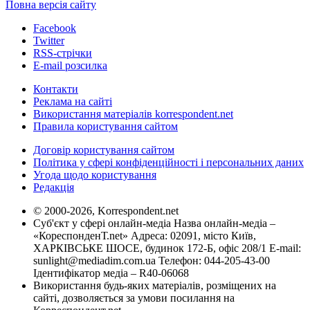
Повна версія сайту
Facebook
Twitter
RSS-стрічки
E-mail розсилка
Контакти
Реклама на сайті
Використання матеріалів korrespondent.net
Правила користування сайтом
Договір користування сайтом
Політика у сфері конфіденційності і персональних даних
Угода щодо користування
Редакція
© 2000-2026, Korrespondent.net
Суб'єкт у сфері онлайн-медіа Назва онлайн-медіа –
«КореспонденТ.net» Адреса: 02091, місто Київ,
ХАРКІВСЬКЕ ШОСЕ, будинок 172-Б, офіс 208/1 E-mail:
sunlight@mediadim.com.ua
Телефон: 044-205-43-00
Ідентифікатор медіа – R40-06068
Використання будь-яких матеріалів, розміщених на
сайті, дозволяється за умови посилання на