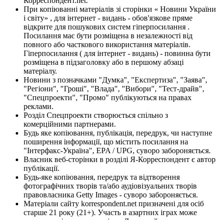
Корреспондент.net.
При копіюванні матеріалів зі сторінки « Новини України
і світу» , для інтернет - видань - обов'язкове пряме
відкрите для пошукових систем гіперпосилання .
Посилання має бути розміщена в незалежності від
повного або часткового використання матеріалів.
Гіперпосилання ( для інтернет - видань) - повинна бути
розміщена в підзаголовку або в першому абзаці
матеріалу.
Новини з позначками "Думка", "Експертиза", "Заява",
"Регіони", "Гроші", "Влада", "Вибори", "Тест-драйв",
"Спецпроекти", "Промо" публікуються на правах
реклами.
Розділ Спецпроекти створюється спільно з
комерційними партнерами.
Будь яке копіювання, публікація, передрук, чи наступне
поширення інформації, що містить посилання на
"Інтерфакс-Україна", EPA / UPG, суворо забороняється.
Власник веб-сторінки в розділі Я-Корреспондент є автор
публікації.
Будь-яке копіювання, передрук та відтворення
фотографічних творів та/або аудіовізуальних творів
правовласника Getty Images - суворо забороняється.
Матеріали сайту korrespondent.net призначені для осіб
старше 21 року (21+). Участь в азартних іграх може