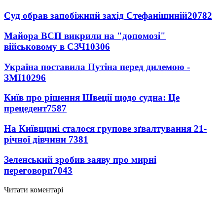
Суд обрав запобіжний захід Стефанішиній
20782
Майора ВСП викрили на "допомозі"
військовому в СЗЧ
10306
Україна поставила Путіна перед дилемою -
ЗМІ
10296
Київ про рішення Швеції щодо судна: Це
прецедент
7587
На Київщині сталося групове зґвалтування 21-
річної дівчини
7381
Зеленський зробив заяву про мирні
переговори
7043
Читати коментарі