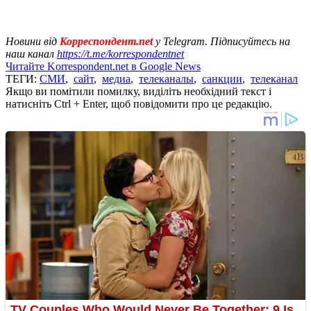
Новини від
Корреспондент.net
у Telegram. Підписуйтесь на
наш канал
https://t.me/korrespondentnet
Читайте Korrespondent.net в Google News
ТЕГИ:
СМИ
,
сайт
,
медиа
,
телеканалы
,
санкции
,
телеканал
Якщо ви помітили помилку, виділіть необхідний текст і
натисніть Ctrl + Enter, щоб повідомити про це редакцію.