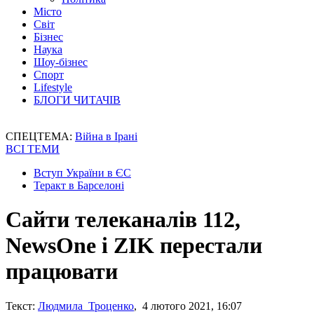
Місто
Світ
Бізнес
Наука
Шоу-бізнес
Спорт
Lifestyle
БЛОГИ ЧИТАЧІВ
СПЕЦТЕМА:
Війна в Ірані
ВСІ ТЕМИ
Вступ України в ЄС
Теракт в Барселоні
Сайти телеканалів 112,
NewsOne і ZIK перестали
працювати
Текст:
Людмила Троценко
, 4 лютого 2021, 16:07