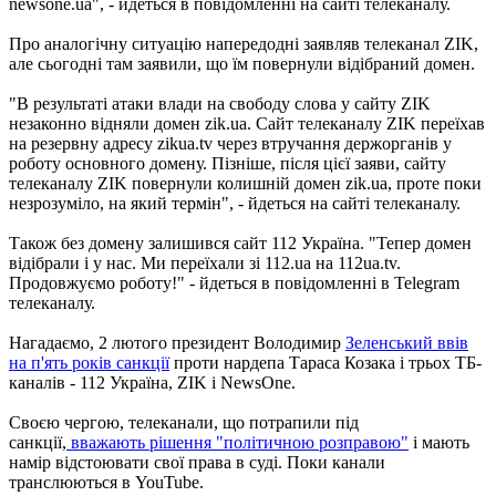
newsone.ua", - йдеться в повідомленні на сайті телеканалу.
Про аналогічну ситуацію напередодні заявляв телеканал ZIK,
але сьогодні там заявили, що їм повернули відібраний домен.
"В результаті атаки влади на свободу слова у сайту ZIK
незаконно відняли домен zik.ua. Сайт телеканалу ZIK переїхав
на резервну адресу zikua.tv через втручання держорганів у
роботу основного домену. Пізніше, після цієї заяви, сайту
телеканалу ZIK повернули колишній домен zik.ua, проте поки
незрозуміло, на який термін", - йдеться на сайті телеканалу.
Також без домену залишився сайт 112 Україна. "Тепер домен
відібрали і у нас. Ми переїхали зі 112.ua на 112ua.tv.
Продовжуємо роботу!" - йдеться в повідомленні в Telegram
телеканалу.
Нагадаємо, 2 лютого президент Володимир
Зеленський ввів
на п'ять років санкції
проти нардепа Тараса Козака і трьох ТБ-
каналів - 112 Україна, ZIK і NewsOne.
Своєю чергою, телеканали, що потрапили під
санкції,
вважають рішення "політичною розправою"
і мають
намір відстоювати свої права в суді. Поки канали
транслюються в YouTube.