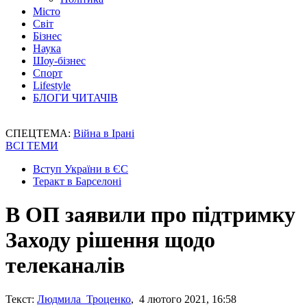
Місто
Світ
Бізнес
Наука
Шоу-бізнес
Спорт
Lifestyle
БЛОГИ ЧИТАЧІВ
СПЕЦТЕМА:
Війна в Ірані
ВСІ ТЕМИ
Вступ України в ЄС
Теракт в Барселоні
В ОП заявили про підтримку
Заходу рішення щодо
телеканалів
Текст:
Людмила Троценко
, 4 лютого 2021, 16:58