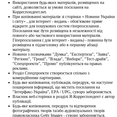
Використання будь-яких матеріалів, розміщених на
сайті, дозволяється за умови посилання на
Корреспондент.net.
При копіюванні матеріалів зі сторінки « Новини України
і світу» , для інтернет - видань - обов'язкове пряме
відкрите для пошукових систем гіперпосилання .
Посилання має бути розміщена в незалежності від
повного або часткового використання матеріалів.
Гіперпосилання ( для інтернет - видань) - повинна бути
розміщена в підзаголовку або в першому абзаці
матеріалу.
Новини з позначками "Думка", "Експертиза", "Заява",
"Регіони", "Гроші", "Влада", "Вибори", "Тест-драйв",
"Спецпроекти", "Промо" публікуються на правах
реклами.
Розділ Спецпроекти створюється спільно з
комерційними партнерами.
Будь яке копіювання, публікація, передрук, чи наступне
поширення інформації, що містить посилання на
"Інтерфакс-Україна", EPA / UPG, суворо забороняється.
Власник веб-сторінки в розділі Я-Корреспондент є автор
публікації.
Будь-яке копіювання, передрук та відтворення
фотографічних творів та/або аудіовізуальних творів
правовласника Getty Images - суворо забороняється.