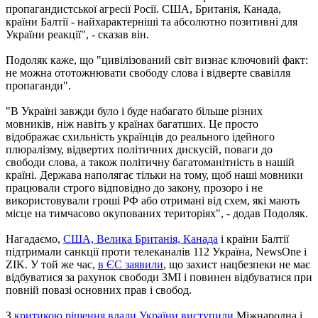
пропагандистської агресії Росії. США, Британія, Канада,
країни Балтії - найхарактерніші та абсолютно позитивні для
України реакції", - сказав він.
Подоляк каже, що "цивілізований світ визнає ключовий факт:
не можна ототожнювати свободу слова і відверте свавілля
пропаганди".
"В Україні завжди було і буде набагато більше різних
мовників, ніж навіть у країнах багатших. Це просто
відображає схильність українців до реального ідейного
плюралізму, відвертих політичних дискусій, поваги до
свободи слова, а також політичну багатоманітність в нашій
країні. Держава наполягає тільки на тому, щоб наші мовники
працювали строго відповідно до закону, прозоро і не
використовували гроші РФ або отримані від схем, які мають
місце на тимчасово окупованих територіях", - додав Подоляк.
Нагадаємо,
США, Велика Британія, Канада
і країни Балтії
підтримали санкції проти телеканалів 112 Україна, NewsOne і
ZIK. У той же час,
в ЄС заявили
, що захист нацбезпеки не має
відбуватися за рахунок свободи ЗМІ і повинен відбуватися при
повній повазі основних прав і свобод.
З
критикою рішення влади України виступили
Міжнародна і