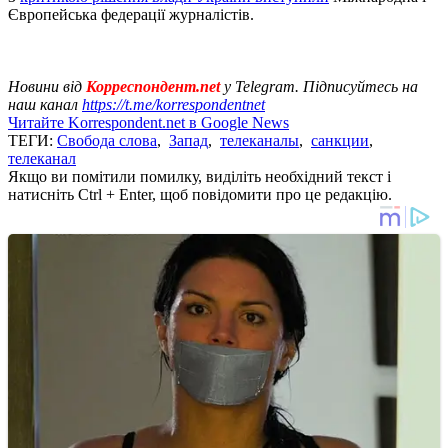
Європейська федерації журналістів.
Новини від
Корреспондент.net
у Telegram. Підписуйтесь на
наш канал
https://t.me/korrespondentnet
Читайте Korrespondent.net в Google News
ТЕГИ:
Свобода слова
,
Запад
,
телеканалы
,
санкции
,
телеканал
Якщо ви помітили помилку, виділіть необхідний текст і
натисніть Ctrl + Enter, щоб повідомити про це редакцію.