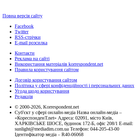
Повна версія сайту
Facebook
Twitter
RSS-стрічки
E-mail розсилка
Контакти
Реклама на сайті
Використання матеріалів korrespondent.net
Правила користування сайтом
Договір користування сайтом
Політика у сфері конфіденційності і персональних даних
Угода щодо користування
Редакція
© 2000-2026, Korrespondent.net
Суб'єкт у сфері онлайн-медіа Назва онлайн-медіа –
«КореспонденТ.net» Адреса: 02091, місто Київ,
ХАРКІВСЬКЕ ШОСЕ, будинок 172-Б, офіс 208/1 E-mail:
sunlight@mediadim.com.ua
Телефон: 044-205-43-00
Ідентифікатор медіа – R40-06068