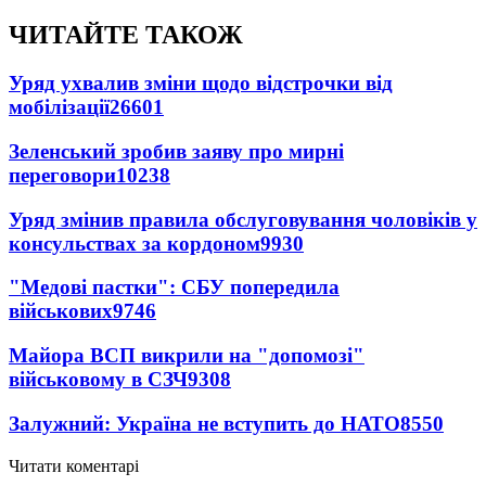
ЧИТАЙТЕ ТАКОЖ
Уряд ухвалив зміни щодо відстрочки від
мобілізації
26601
Зеленський зробив заяву про мирні
переговори
10238
Уряд змінив правила обслуговування чоловіків у
консульствах за кордоном
9930
"Медові пастки": СБУ попередила
військових
9746
Майора ВСП викрили на "допомозі"
військовому в СЗЧ
9308
Залужний: Україна не вступить до НАТО
8550
Читати коментарі