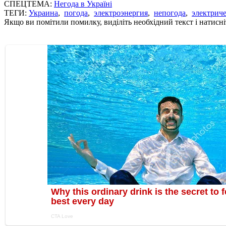
СПЕЦТЕМА:
Негода в Україні
ТЕГИ:
Украина
,
погода
,
электроэнергия
,
непогода
,
электрич
Якщо ви помітили помилку, виділіть необхідний текст і натисніт