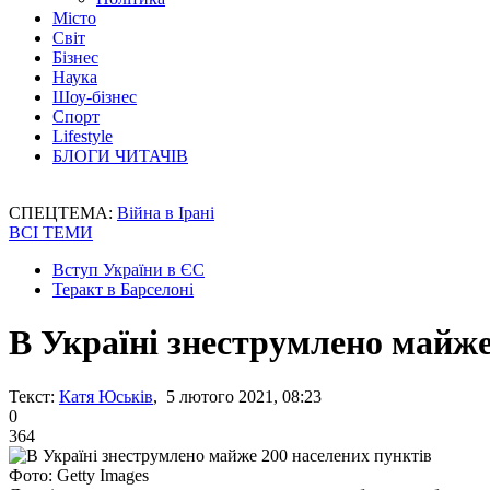
Місто
Світ
Бізнес
Наука
Шоу-бізнес
Спорт
Lifestyle
БЛОГИ ЧИТАЧІВ
СПЕЦТЕМА:
Війна в Ірані
ВСІ ТЕМИ
Вступ України в ЄС
Теракт в Барселоні
В Україні знеструмлено майже
Текст:
Катя Юськів
, 5 лютого 2021, 08:23
0
364
Фото: Getty Images