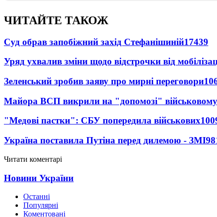
ЧИТАЙТЕ ТАКОЖ
Суд обрав запобіжний захід Стефанішиній
17439
Уряд ухвалив зміни щодо відстрочки від мобілізац
Зеленський зробив заяву про мирні переговори
10
Майора ВСП викрили на "допомозі" військовому
"Медові пастки": СБУ попередила військових
100
Україна поставила Путіна перед дилемою - ЗМІ
98
Читати коментарі
Новини України
Останні
Популярні
Коментовані