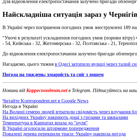
Для відновлення електропостачання залучено бригади обленер
Найскладніша ситуація зараз у Чернігів
В Україні через погіршення погодних умов знеструмлені 189 на
"Уночі в результаті ускладнення погодних умов (пориви вітру)
- 54, Київська - 32, Житомирська - 32, Полтавська - 21, Тернопіл
До відновлення електропостачання залучено бригади обленерго
Нагадаємо, цього тижня
в Одесі затопило вулиці через талий сні
Погода на тиждень: хмарність та сніг з дощем
Новини від
Корреспондент.net
в Telegram. Підписуйтесь на на
Читайте Korrespondent.net в Google News
Негода в Україні
На Волині семеро людей втратили свідомість через влучання б
На вихідних Україну накриють дощі з грозами та шквалами
Температура в Карпатах впала до "нуля"
В Україні оголосили штормове попередження
Повалені дерева перекрили траси: Україну накрила негода