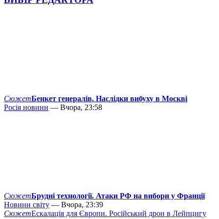
Сюжет
Бенкет генералів. Наслідки вибуху в Москві
Росія новини
— Вчора, 23:58
Сюжет
Брудні технології. Атаки РФ на вибори у Франції
Новини світу
— Вчора, 23:39
Сюжет
Ескалація для Європи. Російський дрон в Лейпцигу