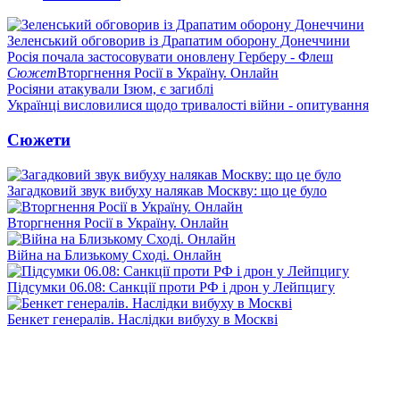
Зеленський обговорив із Драпатим оборону Донеччини
Росія почала застосовувати оновлену Герберу - Флеш
Сюжет
Вторгнення Росії в Україну. Онлайн
Росіяни атакували Ізюм, є загиблі
Українці висловилися щодо тривалості війни - опитування
Сюжети
Загадковий звук вибуху налякав Москву: що це було
Вторгнення Росії в Україну. Онлайн
Війна на Близькому Сході. Онлайн
Підсумки 06.08: Санкції проти РФ і дрон у Лейпцигу
Бенкет генералів. Наслідки вибуху в Москві