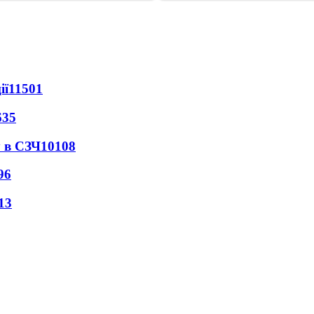
ії
11501
635
 в СЗЧ
10108
96
13