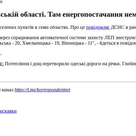
го
ській області. Там енергопостачання нем
селених пунктів в семи областях. Про це
повідомляє
ДСНС в ранк
 через спрацювання автоматичної системи захисту ЛЕП знеструмлен
ьська - 20, Хмельницька - 19, Вінницька - 11", - йдеться в повідо
.
г.
Потепління і дощ перетворили одеські дороги на річки. Глиби
ш канал
https://t.me/korrespondentnet
лискавки