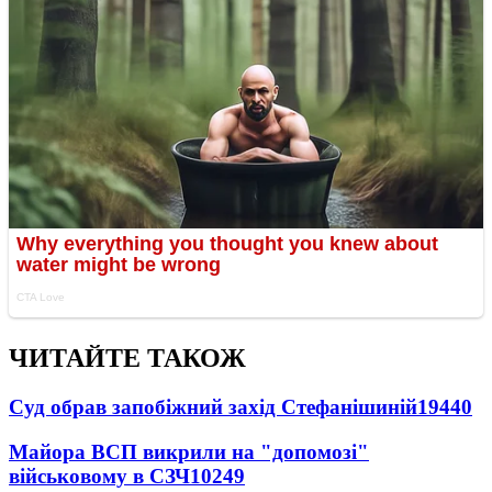
ЧИТАЙТЕ ТАКОЖ
Суд обрав запобіжний захід Стефанішиній
19440
Майора ВСП викрили на "допомозі"
військовому в СЗЧ
10249