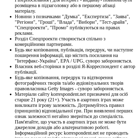
розміщена в підзаголовку або в першому абзаці
матеріалу.
Новини з позначками "Думка", "Експертиза", "Заява",
"Регіони", "Гроші", "Влада", "Вибори", "Тест-драйв",
"Спецпроекти", "Промо" публікуються на правах
реклами.
Розділ Спецпроекти створюється спільно з
комерційними партнерами.
Будь яке копіювання, публікація, передрук, чи наступне
поширення інформації, що містить посилання на
"Інтерфакс-Україна", EPA / UPG, суворо забороняється.
Власник веб-сторінки в розділі Я-Корреспондент є автор
публікації.
Будь-яке копіювання, передрук та відтворення
фотографічних творів та/або аудіовізуальних творів
правовласника Getty Images - суворо забороняється.
Матеріали сайту korrespondent.net призначені для осіб
старше 21 року (21+). Участь в азартних іграх може
викликати ігрову залежність. Дотримуйтесь правил
(принципів) відповідальної гри. При виявленні перших
ознак залежності негайно зверніться до спеціаліста.
Пам'ятайте, що участь в азартних іграх не може бути
джерелом доходів або альтернативою роботі.
Інформаційний ресурс korrespondent.net не проводить