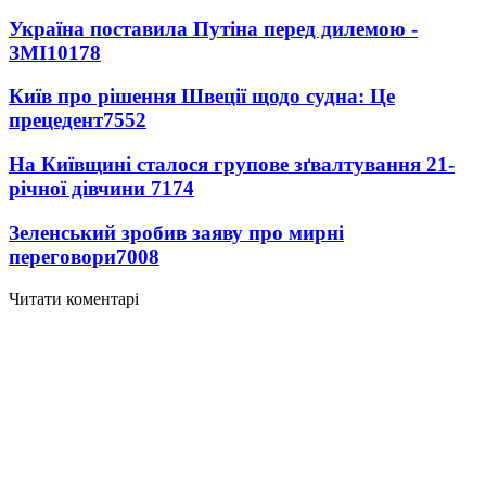
Україна поставила Путіна перед дилемою -
ЗМІ
10178
Київ про рішення Швеції щодо судна: Це
прецедент
7552
На Київщині сталося групове зґвалтування 21-
річної дівчини
7174
Зеленський зробив заяву про мирні
переговори
7008
Читати коментарі