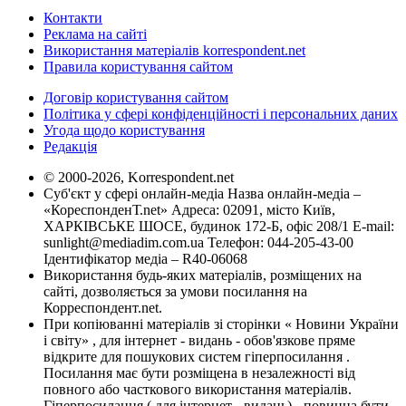
Контакти
Реклама на сайті
Використання матеріалів korrespondent.net
Правила користування сайтом
Договір користування сайтом
Політика у сфері конфіденційності і персональних даних
Угода щодо користування
Редакція
© 2000-2026, Korrespondent.net
Суб'єкт у сфері онлайн-медіа Назва онлайн-медіа –
«КореспонденТ.net» Адреса: 02091, місто Київ,
ХАРКІВСЬКЕ ШОСЕ, будинок 172-Б, офіс 208/1 E-mail:
sunlight@mediadim.com.ua
Телефон: 044-205-43-00
Ідентифікатор медіа – R40-06068
Використання будь-яких матеріалів, розміщених на
сайті, дозволяється за умови посилання на
Корреспондент.net.
При копіюванні матеріалів зі сторінки « Новини України
і світу» , для інтернет - видань - обов'язкове пряме
відкрите для пошукових систем гіперпосилання .
Посилання має бути розміщена в незалежності від
повного або часткового використання матеріалів.
Гіперпосилання ( для інтернет - видань) - повинна бути