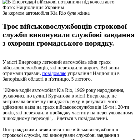
Фото: Нацполиция Украины
За кермом автомобіля Kia Rіо була жінка
Троє військовослужбовців строкової
служби виконували службові завдання
з охорони громадського порядку.
У місті Енергодар легковий автомобіль збив трьох
військовослужбовців, які переходили дорогу. Всі вони
отримали травми,
повідомляє
управління Нацполіції в
Запорізькій області в п'ятницю, 5 лютого.
"Жінка-водій автомобіля Кіа Rіо, 1969 року народження,
рухаючись по вулиці Курчатова в місті Енергодар, не
витримала безпечну швидкість руху, в результаті чого
здійснила наїзд на трьох військовослужбовців 19-ти і 20-ти
років, які переходили проїжджу частину на нерегульованому
пішохідному переході", - йдеться в повідомленні.
Постраждалими виявилися троє військовослужбовців
строкової служби, які виконували службові завдання з