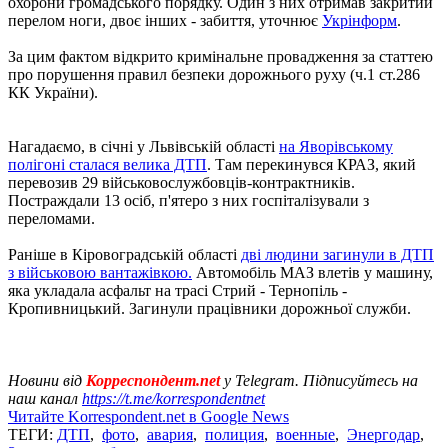
охорони громадського порядку. Один з них отримав закритий
перелом ноги, двоє інших - забиття, уточнює
Укрінформ
.
За цим фактом відкрито кримінальне провадження за статтею
про порушення правил безпеки дорожнього руху (ч.1 ст.286
КК України).
Нагадаємо, в січні у Львівській області
на Яворівському
полігоні сталася велика ДТП
. Там перекинувся КРАЗ, який
перевозив 29 військовослужбовців-контрактників.
Постраждали 13 осіб, п'ятеро з них госпіталізували з
переломами.
Раніше в Кіровоградській області
дві людини загинули в ДТП
з військовою вантажівкою.
Автомобіль МАЗ влетів у машину,
яка укладала асфальт на трасі Стрий - Тернопіль -
Кропивницький. Загинули працівники дорожньої служби.
Новини від
Корреспондент.net
у Telegram. Підписуйтесь на
наш канал
https://t.me/korrespondentnet
Читайте Korrespondent.net в Google News
ТЕГИ:
ДТП
,
фото
,
авария
,
полиция
,
военные
,
Энергодар
,