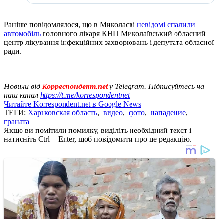
Раніше повідомлялося, що в Миколаєві
невідомі спалили
автомобіль
головного лікаря КНП Миколаївський обласний
центр лікування інфекційних захворювань і депутата обласної
ради.
Новини від
Корреспондент.net
у Telegram. Підписуйтесь на
наш канал
https://t.me/korrespondentnet
Читайте Korrespondent.net в Google News
ТЕГИ:
Харьковская область
,
видео
,
фото
,
нападение
,
граната
Якщо ви помітили помилку, виділіть необхідний текст і
натисніть Ctrl + Enter, щоб повідомити про це редакцію.