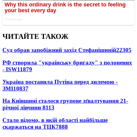
ЧИТАЙТЕ ТАКОЖ
Суд обрав запобіжний захід Стефанішиній
22305
РФ створила "українську бригаду" з полонених
- ISW
11879
Україна поставила Путіна перед дилемою -
ЗМІ
10837
На Київщині сталося групове зґвалтування 21-
річної дівчини
8113
Стало відомо, в якій області найбільше
скаржаться на ТЦК
7888