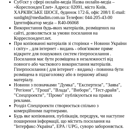
Суб'єкт у сфері онлайн-медіа Назва онлайн-медіа –
«КореспонденТ.net» Адреса: 02091, місто Київ,
ХАРКІВСЬКЕ ШОСЕ, будинок 172-Б, офіс 208/1 E-mail:
sunlight@mediadim.com.ua
Телефон: 044-205-43-00
Ідентифікатор медіа – R40-06068
Використання будь-яких матеріалів, розміщених на
сайті, дозволяється за умови посилання на
Корреспондент.net.
При копіюванні матеріалів зі сторінки « Новини України
і світу» , для інтернет - видань - обов'язкове пряме
відкрите для пошукових систем гіперпосилання .
Посилання має бути розміщена в незалежності від
повного або часткового використання матеріалів.
Гіперпосилання ( для інтернет - видань) - повинна бути
розміщена в підзаголовку або в першому абзаці
матеріалу.
Новини з позначками "Думка", "Експертиза", "Заява",
"Регіони", "Гроші", "Влада", "Вибори", "Тест-драйв",
"Спецпроекти", "Промо" публікуються на правах
реклами.
Розділ Спецпроекти створюється спільно з
комерційними партнерами.
Будь яке копіювання, публікація, передрук, чи наступне
поширення інформації, що містить посилання на
"Інтерфакс-Україна", EPA / UPG, суворо забороняється.