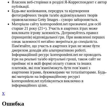
Власник веб-сторінки в розділі Я-Корреспондент є автор
публікації.
Будь-яке копіювання, передрук та відтворення
фотографічних творів та/або аудіовізуальних творів
правовласника Getty Images - суворо забороняється.
Матеріали сайту korrespondent.net призначені для осіб
старше 21 року (21+). Участь в азартних іграх може
викликати ігрову залежність. Дотримуйтесь правил
(принципів) відповідальної гри. При виявленні перших
ознак залежності негайно зверніться до спеціаліста.
Пам'ятайте, що участь в азартних іграх не може бути
джерелом доходів або альтернативою роботі.
Інформаційний ресурс korrespondent.net не проводить
ігри на реальні та/або віртуальні гроші, також сайт не
приймає ні в якій формі оплату ставок та інших
платежів, які пов’язані/можуть бути пов’язані з
азартними іграми, букмекерами чи тоталізаторами. Будь-
які матеріали на інформаційному ресурсі
korrespondent.net публікуються виключно в
інформаційних цілях.
X
Ошибка