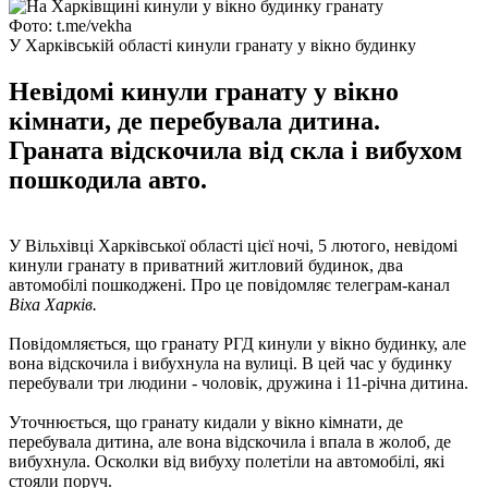
Фото: t.me/vekha
У Харківській області кинули гранату у вікно будинку
Невідомі кинули гранату у вікно
кімнати, де перебувала дитина.
Граната відскочила від скла і вибухом
пошкодила авто.
У Вільхівці Харківської області цієї ночі, 5 лютого, невідомі
кинули гранату в приватний житловий будинок, два
автомобілі пошкоджені. Про це повідомляє телеграм-канал
Віха Харків.
Повідомляється, що гранату РГД кинули у вікно будинку, але
вона відскочила і вибухнула на вулиці. В цей час у будинку
перебували три людини - чоловік, дружина і 11-річна дитина.
Уточнюється, що гранату кидали у вікно кімнати, де
перебувала дитина, але вона відскочила і впала в жолоб, де
вибухнула. Осколки від вибуху полетіли на автомобілі, які
стояли поруч.