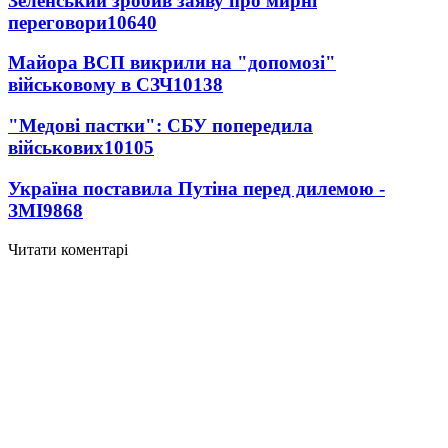
Зеленський зробив заяву про мирні
переговори
10640
Майора ВСП викрили на "допомозі"
військовому в СЗЧ
10138
"Медові пастки": СБУ попередила
військових
10105
Україна поставила Путіна перед дилемою -
ЗМІ
9868
Читати коментарі