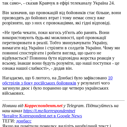
так само», - сказав Кравчук в ефірі телеканалу Україна 24.
Він зазначив, що провокацій від бойовиків стає більше, вони
призводять до бойових втрат і тому немає сенсу вже
розрізняти, що з них є провокаціями, які гідні відповіді.
«Не треба чекати, поки когось уб'ють або ранять. Вони
використовують будь-які можливості, щоб провокації
перетворювати в реалії. Тобто звинувачувати Україну,
вимагати від України і стріляти в солдатів України. Чому ми
повинні спостерігати і робити вигляд, що цього не
відбувається? Повинна бути відповідна жорстка реакція у
всьому, інакше вони будуть розуміти, що наші поступки - це
ознака нашої слабкості», - додав він.
Нагадаємо, що 6 лютого, на Донбасі було зафіксовано
10
обстрілів з боку російських бойовиків
у результаті чого
загинули двоє і було поранено ще четверо українських
військових.
Новини від
Корреспондент.net
у Telegram. Підписуйтесь на
наш канал
https://t.me/korrespondentnet
Читайте Korrespondent.net в Google News
ТЕГИ:
донбасс
Якщо ви помітили помилку, виділіть необхідний текст і