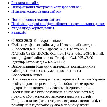
Реклама на сайті
Використання матеріалів korrespondent.net
Правила користування сайтом
Договір користування сайтом
Політика у сфері конфіденційності і персональних даних
Угода щодо користування
Редакція
© 2000-2026, Korrespondent.net
Суб'єкт у сфері онлайн-медіа Назва онлайн-медіа –
«КореспонденТ.net» Адреса: 02091, місто Київ,
ХАРКІВСЬКЕ ШОСЕ, будинок 172-Б, офіс 208/1 E-mail:
sunlight@mediadim.com.ua
Телефон: 044-205-43-00
Ідентифікатор медіа – R40-06068
Використання будь-яких матеріалів, розміщених на
сайті, дозволяється за умови посилання на
Корреспондент.net.
При копіюванні матеріалів зі сторінки « Новини України
і світу» , для інтернет - видань - обов'язкове пряме
відкрите для пошукових систем гіперпосилання .
Посилання має бути розміщена в незалежності від
повного або часткового використання матеріалів.
Гіперпосилання ( для інтернет - видань) - повинна бути
розміщена в підзаголовку або в першому абзаці