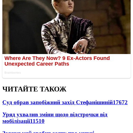
ЧИТАЙТЕ ТАКОЖ
Суд обрав запобіжний захід Стефанішиній
17672
Уряд ухвалив зміни щодо відстрочки від
мобілізації
11510