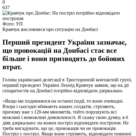
0
637
Фото: УП
Кравчук висловився про ситуацію на Донбасі
Перший президент України зазначає,
що провокацій на Донбасі стає все
більше і вони призводять до бойових
втрат.
Голова української делегації в Тристоронній контактній групі,
перший президент України Леонід Кравчук заявив, що на дії
сепаратистів на Донбасі потрібно відповідати дзеркально.
«Якщо ми подивимося на останні події, то вони очевидні.
Вчора і сьогодні вбивають наших солдатів, стріляють,
причому вже з 120-мм мінометів, тобто порушують всі
можливі і неможливі домовленості. Я скажу свою думку, я б
діяв дзеркально: на кожен постріл відповідати пострілом. Не
треба вигадувати, що це, провокація чи не провокація.
Постріл є постріл. Якщо вони стріляють, відповідати повинні