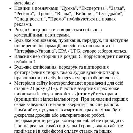
матеріалу.
Новини з позначками "Думка", "Експертиза", "Заява",
"Регіони", "Гроші", "Влада", "Вибори", "Тест-драйв",
"Спецпроекти", "Промо" публікуються на правах
реклами.
Розділ Спецпроекти створюється спільно з
комерційними партнерами.
Будь яке копіювання, публікація, передрук, чи наступне
поширення інформації, що містить посилання на
"Інтерфакс-Україна", EPA / UPG, суворо забороняється.
Власник веб-сторінки в розділі Я-Корреспондент є автор
публікації.
Будь-яке копіювання, передрук та відтворення
фотографічних творів та/або аудіовізуальних творів
правовласника Getty Images - суворо забороняється.
Матеріали сайту korrespondent.net призначені для осіб
старше 21 року (21+). Участь в азартних іграх може
викликати ігрову залежність. Дотримуйтесь правил
(принципів) відповідальної гри. При виявленні перших
ознак залежності негайно зверніться до спеціаліста.
Пам'ятайте, що участь в азартних іграх не може бути
джерелом доходів або альтернативою роботі.
Інформаційний ресурс korrespondent.net не проводить
ігри на реальні та/або віртуальні гроші, також сайт не
приймає ні в якій формі оплату ставок та інших