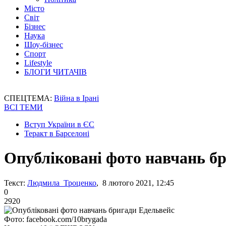
Місто
Світ
Бізнес
Наука
Шоу-бізнес
Спорт
Lifestyle
БЛОГИ ЧИТАЧІВ
СПЕЦТЕМА:
Війна в Ірані
ВСІ ТЕМИ
Вступ України в ЄС
Теракт в Барселоні
Опубліковані фото навчань б
Текст:
Людмила Троценко
, 8 лютого 2021, 12:45
0
2920
Фото: facebook.com/10brygada