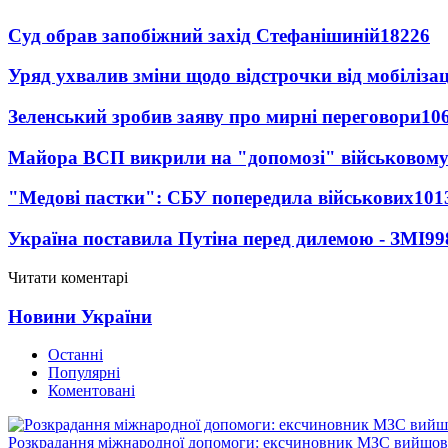
Суд обрав запобіжний захід Стефанішиній
18226
Уряд ухвалив зміни щодо відстрочки від мобілізац
Зеленський зробив заяву про мирні переговори
10
Майора ВСП викрили на "допомозі" військовому
"Медові пастки": СБУ попередила військових
101
Україна поставила Путіна перед дилемою - ЗМІ
99
Читати коментарі
Новини України
Останні
Популярні
Коментовані
Розкрадання міжнародної допомоги: ексчиновник МЗС вийшов 