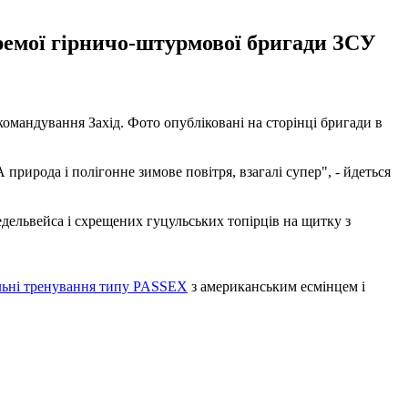
кремої гірничо-штурмової бригади ЗСУ
омандування Захід. Фото опубліковані на сторінці бригади в
 природа і полігонне зимове повітря, взагалі супер", - йдеться
едельвейса і схрещених гуцульських топірців на щитку з
льні тренування типу PASSEX
з американським есмінцем і