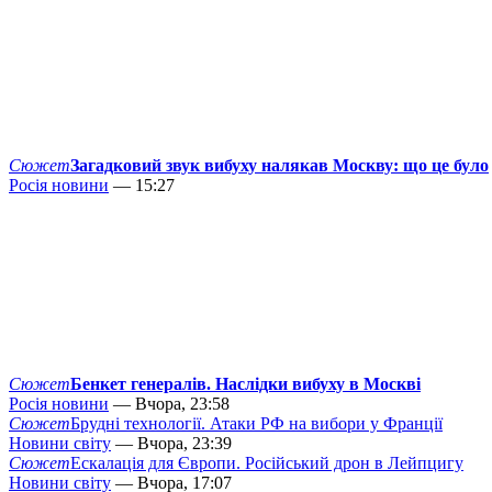
Сюжет
Загадковий звук вибуху налякав Москву: що це було
Росія новини
— 15:27
Сюжет
Бенкет генералів. Наслідки вибуху в Москві
Росія новини
— Вчора, 23:58
Сюжет
Брудні технології. Атаки РФ на вибори у Франції
Новини світу
— Вчора, 23:39
Сюжет
Ескалація для Європи. Російський дрон в Лейпцигу
Новини світу
— Вчора, 17:07