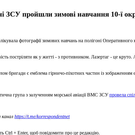
оні ЗСУ пройшли зимові навчання 10-ї о
ікувала фотографії зимових навчань на полігоні Оперативного к
ть постріляти як у житті - з противником. Лазертаг - це круто. А
олом бригади є емблема гірничо-піхотних частин із зображенням 
ктична група з залученням морської авіації ВМС ЗСУ
провела спі
ш канал
https://t.me/korrespondentnet
ь Ctrl + Enter, щоб повідомити про це редакцію.