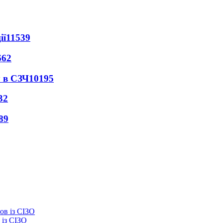
ії
11539
662
 в СЗЧ
10195
32
89
із СІЗО