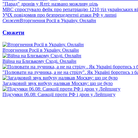
"Парад" дронів у Ялті: названо можливу ціль
МВС спростувало фейк про репатріацію 1210 тіл українських в
УЧХ повідомив про безпрецедентні атаки РФ у липні
Сюжет
Вторгнення Росії в Україну. Онлайн
Сюжети
Вторгнення Росії в Україну. Онлайн
Війна на Близькому Сході. Онлайн
"Полювати на лучника, а не на стрілу". Як Україні боротись з 
Загадковий звук вибуху налякав Москву: що це було
Підсумки 06.08: Санкції проти РФ і дрон у Лейпцигу