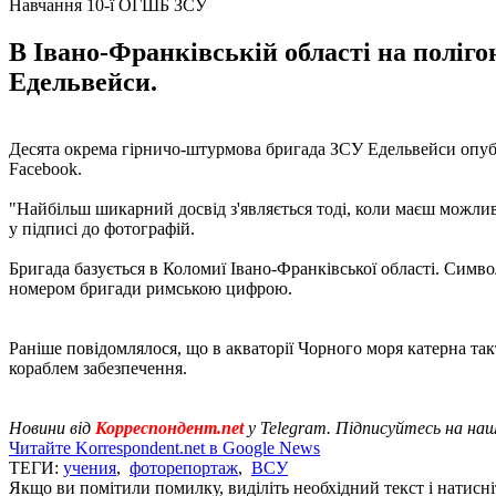
Навчання 10-ї ОГШБ ЗСУ
В Івано-Франківській області на поліг
Едельвейси.
Десята окрема гірничо-штурмова бригада ЗСУ Едельвейси опубл
Facebook.
"Найбільш шикарний досвід з'являється тоді, коли маєш можливіс
у підписі до фотографій.
Бригада базується в Коломиї Івано-Франківської області. Симв
номером бригади римською цифрою.
Раніше повідомлялося, що в акваторії Чорного моря катерна та
кораблем забезпечення.
Новини від
Корреспондент.net
у Telegram. Підписуйтесь на на
Читайте Korrespondent.net в Google News
ТЕГИ:
учения
,
фоторепортаж
,
ВСУ
Якщо ви помітили помилку, виділіть необхідний текст і натисніт