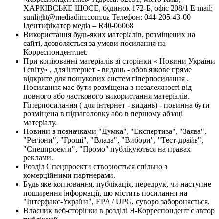
ХАРКІВСЬКЕ ШОСЕ, будинок 172-Б, офіс 208/1 E-mail:
sunlight@mediadim.com.ua
Телефон: 044-205-43-00
Ідентифікатор медіа – R40-06068
Використання будь-яких матеріалів, розміщених на
сайті, дозволяється за умови посилання на
Корреспондент.net.
При копіюванні матеріалів зі сторінки « Новини України
і світу» , для інтернет - видань - обов'язкове пряме
відкрите для пошукових систем гіперпосилання .
Посилання має бути розміщена в незалежності від
повного або часткового використання матеріалів.
Гіперпосилання ( для інтернет - видань) - повинна бути
розміщена в підзаголовку або в першому абзаці
матеріалу.
Новини з позначками "Думка", "Експертиза", "Заява",
"Регіони", "Гроші", "Влада", "Вибори", "Тест-драйв",
"Спецпроекти", "Промо" публікуються на правах
реклами.
Розділ Спецпроекти створюється спільно з
комерційними партнерами.
Будь яке копіювання, публікація, передрук, чи наступне
поширення інформації, що містить посилання на
"Інтерфакс-Україна", EPA / UPG, суворо забороняється.
Власник веб-сторінки в розділі Я-Корреспондент є автор