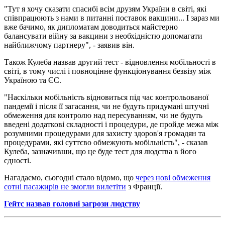
"Тут я хочу сказати спасибі всім друзям України в світі, які
співпрацюють з нами в питанні поставок вакцини... І зараз ми
вже бачимо, як дипломатам доводиться майстерно
балансувати війну за вакцини з необхідністю допомагати
найближчому партнеру", - заявив він.
Також Кулеба назвав другий тест - відновлення мобільності в
світі, в тому числі і повноцінне функціонування безвізу між
Україною та ЄС.
"Наскільки мобільність відновиться під час контрольованої
пандемії і після її загасання, чи не будуть придумані штучні
обмеження для контролю над пересуванням, чи не будуть
введені додаткові складності і процедури, де пройде межа між
розумними процедурами для захисту здоров'я громадян та
процедурами, які суттєво обмежують мобільність", - сказав
Кулеба, зазначивши, що це буде тест для людства в його
єдності.
Нагадаємо, сьогодні стало відомо, що
через нові обмеження
сотні пасажирів не змогли вилетіти
з Франції.
Гейтс назвав головні загрози людству