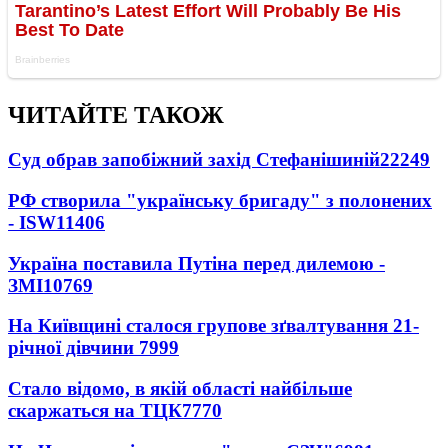
ЧИТАЙТЕ ТАКОЖ
Суд обрав запобіжний захід Стефанішиній
22249
РФ створила "українську бригаду" з полонених
- ISW
11406
Україна поставила Путіна перед дилемою -
ЗМІ
10769
На Київщині сталося групове зґвалтування 21-
річної дівчини
7999
Стало відомо, в якій області найбільше
скаржаться на ТЦК
7770