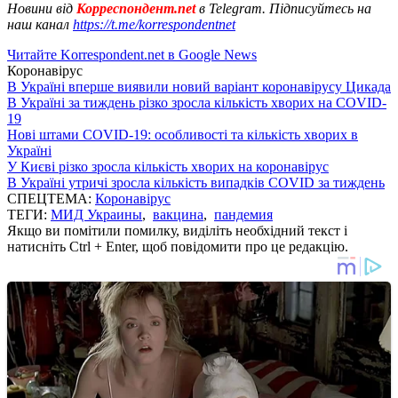
Новини від
Корреспондент.net
в Telegram. Підписуйтесь на
наш канал
https://t.me/korrespondentnet
Читайте Korrespondent.net в Google News
Коронавірус
В Україні вперше виявили новий варіант коронавірусу Цикада
В Україні за тиждень різко зросла кількість хворих на COVID-
19
Нові штами COVID-19: особливості та кількість хворих в
Україні
У Києві різко зросла кількість хворих на коронавірус
В Україні утричі зросла кількість випадків COVID за тиждень
СПЕЦТЕМА:
Коронавірус
ТЕГИ:
МИД Украины
,
вакцина
,
пандемия
Якщо ви помітили помилку, виділіть необхідний текст і
натисніть Ctrl + Enter, щоб повідомити про це редакцію.