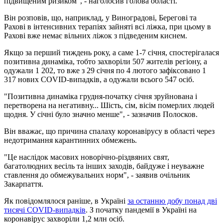
підвищеним ризиком", - наголосив голова області.
Він розповів, що, наприклад, у Виноградові, Берегові та
Рахові в інтенсивних терапіях зайняті всі ліжка, при цьому в
Рахові вже немає вільних ліжок з підведеним киснем.
Якщо за перший тиждень року, а саме 1-7 січня, спостерігалася
позитивна динаміка, тобто захворіли 507 жителів регіону, а
одужали 1 202, то вже з 29 січня по 4 лютого зафіксовано 1
317 нових COVID-випадків, а одужали всього 547 осіб.
"Позитивна динаміка грудня-початку січня зруйнована і
перетворена на негативну... Шість, сім, вісім померлих людей
щодня. У січні було значно менше", - зазначив Полосков.
Він вважає, що причина спалаху коронавірусу в області через
недотримання карантинних обмежень.
"Це наслідок масових новорічно-різдвяних свят,
багатолюдних весіль та інших заходів, байдуже і неуважне
ставлення до обмежувальних норм", - заявив очільник
Закарпаття.
Як повідомлялося раніше, в Україні
за останню добу понад дві
тисячі COVID-випадків
. З початку пандемії в Україні на
коронавірус захворіли 1,2 млн осіб.