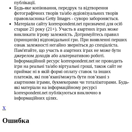
публікації.
Будь-яке копіювання, передрук та відтворення
фотографічних творів та/або аудіовізуальних творів
правовласника Getty Images - суворо забороняється.
Матеріали сайту korrespondent.net призначені для осіб
старше 21 року (21+). Участь в азартних іграх може
викликати ігрову залежність. Дотримуйтесь правил
(принципів) відповідальної гри. При виявленні перших
ознак залежності негайно зверніться до спеціаліста.
Пам'ятайте, що участь в азартних іграх не може бути
джерелом доходів або альтернативою роботі.
Інформаційний ресурс korrespondent.net не проводить
ігри на реальні та/або віртуальні гроші, також сайт не
приймає ні в якій формі оплату ставок та інших
платежів, які пов’язані/можуть бути пов’язані з
азартними іграми, букмекерами чи тоталізаторами. Будь-
які матеріали на інформаційному ресурсі
korrespondent.net публікуються виключно в
інформаційних цілях.
X
Ошибка