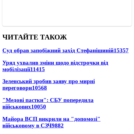
ЧИТАЙТЕ ТАКОЖ
Суд обрав запобіжний захід Стефанішиній
15357
Уряд ухвалив зміни щодо відстрочки від
мобілізації
11415
Зеленський зробив заяву про мирні
переговори
10568
"Медові пастки": СБУ попередила
військових
10050
Майора ВСП викрили на "допомозі"
військовому в СЗЧ
9882