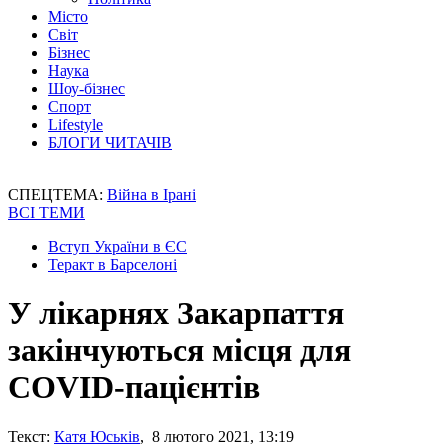
Місто
Світ
Бізнес
Наука
Шоу-бізнес
Спорт
Lifestyle
БЛОГИ ЧИТАЧІВ
СПЕЦТЕМА:
Війна в Ірані
ВСІ ТЕМИ
Вступ України в ЄС
Теракт в Барселоні
У лікарнях Закарпаття
закінчуються місця для
COVID-пацієнтів
Текст:
Катя Юськів
, 8 лютого 2021, 13:19