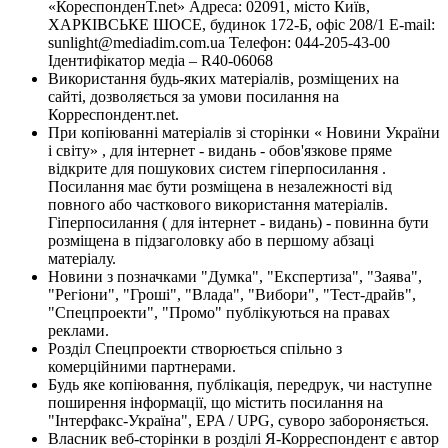
«КореспонденТ.net» Адреса: 02091, місто Київ,
ХАРКІВСЬКЕ ШОСЕ, будинок 172-Б, офіс 208/1 E-mail:
sunlight@mediadim.com.ua
Телефон: 044-205-43-00
Ідентифікатор медіа – R40-06068
Використання будь-яких матеріалів, розміщених на
сайті, дозволяється за умови посилання на
Корреспондент.net.
При копіюванні матеріалів зі сторінки « Новини України
і світу» , для інтернет - видань - обов'язкове пряме
відкрите для пошукових систем гіперпосилання .
Посилання має бути розміщена в незалежності від
повного або часткового використання матеріалів.
Гіперпосилання ( для інтернет - видань) - повинна бути
розміщена в підзаголовку або в першому абзаці
матеріалу.
Новини з позначками "Думка", "Експертиза", "Заява",
"Регіони", "Гроші", "Влада", "Вибори", "Тест-драйв",
"Спецпроекти", "Промо" публікуються на правах
реклами.
Розділ Спецпроекти створюється спільно з
комерційними партнерами.
Будь яке копіювання, публікація, передрук, чи наступне
поширення інформації, що містить посилання на
"Інтерфакс-Україна", EPA / UPG, суворо забороняється.
Власник веб-сторінки в розділі Я-Корреспондент є автор