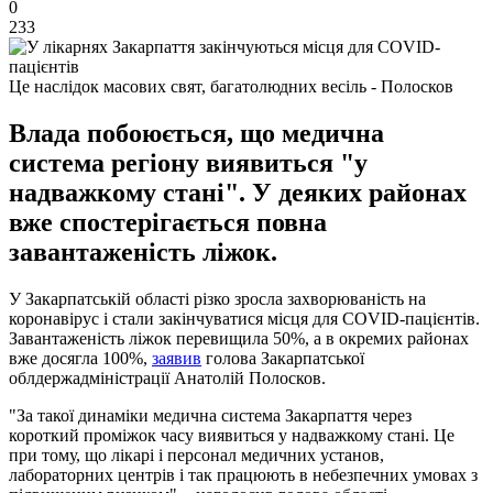
0
233
Це наслідок масових свят, багатолюдних весіль - Полосков
Влада побоюється, що медична
система регіону виявиться "у
надважкому стані". У деяких районах
вже спостерігається повна
завантаженість ліжок.
У Закарпатській області різко зросла захворюваність на
коронавірус і стали закінчуватися місця для COVID-пацієнтів.
Завантаженість ліжок перевищила 50%, а в окремих районах
вже досягла 100%,
заявив
голова Закарпатської
облдержадміністрації Анатолій Полосков.
"За такої динаміки медична система Закарпаття через
короткий проміжок часу виявиться у надважкому стані. Це
при тому, що лікарі і персонал медичних установ,
лабораторних центрів і так працюють в небезпечних умовах з