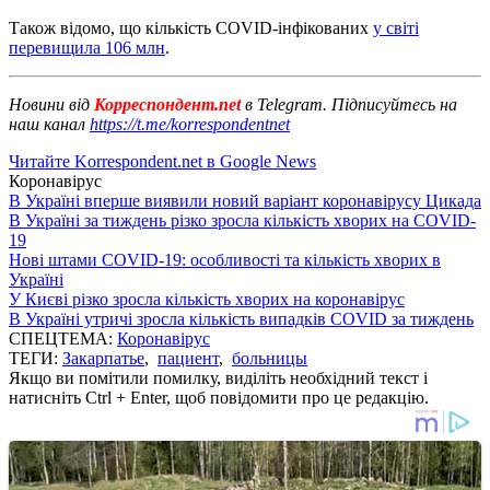
Також відомо, що кількість COVID-інфікованих
у світі
перевищила 106 млн
.
Новини від
Корреспондент.net
в Telegram. Підписуйтесь на
наш канал
https://t.me/korrespondentnet
Читайте Korrespondent.net в Google News
Коронавірус
В Україні вперше виявили новий варіант коронавірусу Цикада
В Україні за тиждень різко зросла кількість хворих на COVID-
19
Нові штами COVID-19: особливості та кількість хворих в
Україні
У Києві різко зросла кількість хворих на коронавірус
В Україні утричі зросла кількість випадків COVID за тиждень
СПЕЦТЕМА:
Коронавірус
ТЕГИ:
Закарпатье
,
пациент
,
больницы
Якщо ви помітили помилку, виділіть необхідний текст і
натисніть Ctrl + Enter, щоб повідомити про це редакцію.