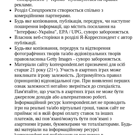
реклами.
Розділ Спецпроекти створюється спільно з
комерційними партнерами.
Будь яке копіювання, публікація, передрук, чи наступне
поширення інформації, що містить посилання на
"Інтерфакс-Україна", EPA / UPG, суворо забороняється.
Власник веб-сторінки в розділі Я-Корреспондент є автор
публікації.
Будь-яке копіювання, передрук та відтворення
фотографічних творів та/або аудіовізуальних творів
правовласника Getty Images - суворо забороняється.
Матеріали сайту korrespondent.net призначені для осіб
старше 21 року (21+). Участь в азартних іграх може
викликати ігрову залежність. Дотримуйтесь правил
(принципів) відповідальної гри. При виявленні перших
ознак залежності негайно зверніться до спеціаліста.
Пам'ятайте, що участь в азартних іграх не може бути
джерелом доходів або альтернативою роботі.
Інформаційний ресурс korrespondent.net не проводить
ігри на реальні та/або віртуальні гроші, також сайт не
приймає ні в якій формі оплату ставок та інших
платежів, які пов’язані/можуть бути пов’язані з
азартними іграми, букмекерами чи тоталізаторами. Будь-
які матеріали на інформаційному ресурсі
korrespondent.net публікуються виключно в