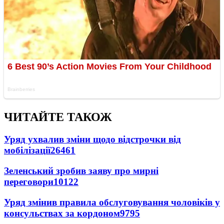
ЧИТАЙТЕ ТАКОЖ
Уряд ухвалив зміни щодо відстрочки від
мобілізації
26461
Зеленський зробив заяву про мирні
переговори
10122
Уряд змінив правила обслуговування чоловіків у
консульствах за кордоном
9795