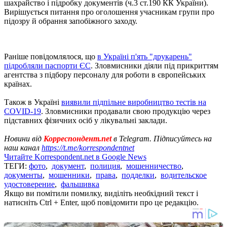
шахрайство і підробку документів (ч.3 ст.190 КК України).
Вирішується питання про оголошення учасникам групи про
підозру й обрання запобіжного заходу.
Раніше повідомлялося, що
в Україні п'ять "друкарень"
підробляли паспорти ЄС
. Зловмисники діяли під прикриттям
агентства з підбору персоналу для роботи в європейських
країнах.
Також в Україні
виявили підпільне виробництво тестів на
COVID-19
. Зловмисники продавали свою продукцію через
підставних фізичних осіб у лікувальні заклади.
Новини від
Корреспондент.net
в Telegram. Підписуйтесь на
наш канал
https://t.me/korrespondentnet
Читайте Korrespondent.net в Google News
ТЕГИ:
фото
,
документ
,
полиция
,
мошенничество
,
документы
,
мошенники
,
права
,
подделки
,
водительское
удостоверение
,
фальшивка
Якщо ви помітили помилку, виділіть необхідний текст і
натисніть Ctrl + Enter, щоб повідомити про це редакцію.