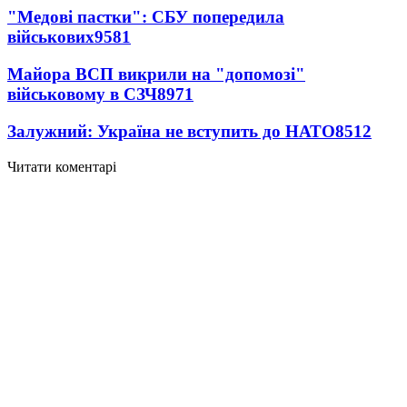
"Медові пастки": СБУ попередила
військових
9581
Майора ВСП викрили на "допомозі"
військовому в СЗЧ
8971
Залужний: Україна не вступить до НАТО
8512
Читати коментарі