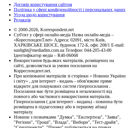
Договір користування сайтом
Політика у сфері конфіденційності і персональних даних
Угода щодо користування
Редакція
© 2000-2026, Korrespondent.net
Суб'єкт у сфері онлайн-медіа Назва онлайн-медіа –
«КореспонденТ.net» Адреса: 02091, місто Київ,
ХАРКІВСЬКЕ ШОСЕ, будинок 172-Б, офіс 208/1 E-mail:
sunlight@mediadim.com.ua
Телефон: 044-205-43-00
Ідентифікатор медіа – R40-06068
Використання будь-яких матеріалів, розміщених на
сайті, дозволяється за умови посилання на
Корреспондент.net.
При копіюванні матеріалів зі сторінки « Новини України
і світу» , для інтернет - видань - обов'язкове пряме
відкрите для пошукових систем гіперпосилання .
Посилання має бути розміщена в незалежності від
повного або часткового використання матеріалів.
Гіперпосилання ( для інтернет - видань) - повинна бути
розміщена в підзаголовку або в першому абзаці
матеріалу.
Новини з позначками "Думка", "Експертиза", "Заява",
"Регіони", "Гроші", "Влада", "Вибори", "Тест-драйв",
"Спецпроекти", "Промо" публікуються на правах