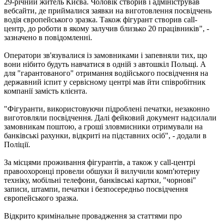
29-річний житель Києва. Чоловік створив і адміністрував
вебсайти, де приймалися заявки на виготовлення посвідчень
водія європейського зразка. Також фігурант створив сall-
центр, до роботи в якому залучив близько 20 працівників", -
зазначено в повідомленні.
Оператори зв'язувалися із замовниками і запевняли тих, що
вони нібито будуть навчатися в одній з автошкіл Польщі. А
для "гарантованого" отримання водійського посвідчення на
державний іспит у сервісному центрі мав йти співробітник
компанії замість клієнта.
"Фігуранти, використовуючи підроблені печатки, незаконно
виготовляли посвідчення. Далі фейковий документ надсилали
замовникам поштою, а гроші зловмисники отримували на
банківські рахунки, відкриті на підставних осіб", - додали в
Поліції.
За місцями проживання фігурантів, а також у call-центрі
правоохоронці провели обшуки й вилучили комп'ютерну
техніку, мобільні телефони, банківські картки, "чорнові"
записи, штампи, печатки і безпосередньо посвідчення
європейського зразка.
Відкрито кримінальне провадження за статтями про