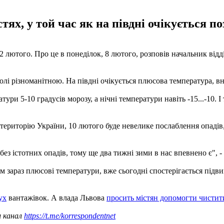
тях, у той час як на півдні очікується п
22 лютого. Про це в понеділок, 8 лютого, розповів начальник ві
лі різноманітною. На півдні очікується плюсова температура, вно
ратури 5-10 градусів морозу, а нічні температури навіть -15...-10.
ериторію України, 10 лютого буде невелике послаблення опадів,
з істотних опадів, тому ще два тижні зими в нас впевнено є", - 
ам зараз плюсові температури, вже сьогодні спостерігається підв
ух
вантажівок. А влада Львова
просить містян допомогти чистити
ш канал
https://t.me/korrespondentnet