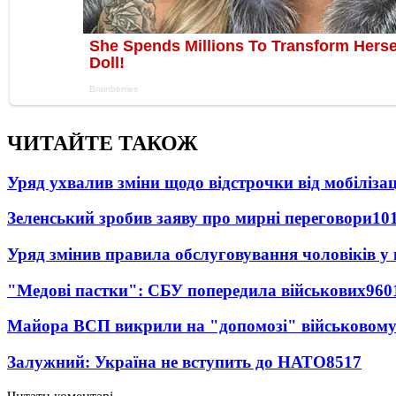
ЧИТАЙТЕ ТАКОЖ
Уряд ухвалив зміни щодо відстрочки від мобілізац
Зеленський зробив заяву про мирні переговори
10
Уряд змінив правила обслуговування чоловіків у
"Медові пастки": СБУ попередила військових
960
Майора ВСП викрили на "допомозі" військовому
Залужний: Україна не вступить до НАТО
8517