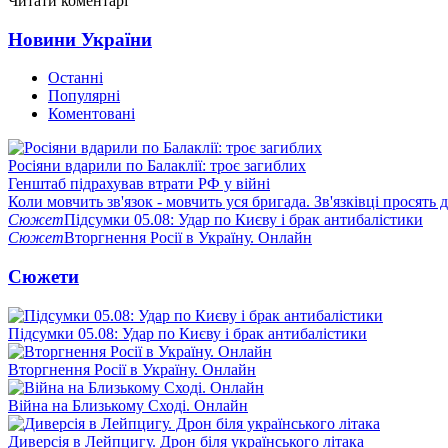
Читати коментарі
Новини України
Останні
Популярні
Коментовані
Росіяни вдарили по Балаклії: троє загиблих
Генштаб підрахував втрати РФ у війні
Коли мовчить зв'язок - мовчить уся бригада. Зв'язківці просять
Сюжет
Підсумки 05.08: Удар по Києву і брак антибалістики
Сюжет
Вторгнення Росії в Україну. Онлайн
Сюжети
Підсумки 05.08: Удар по Києву і брак антибалістики
Вторгнення Росії в Україну. Онлайн
Війна на Близькому Сході. Онлайн
Диверсія в Лейпцигу. Дрон біля українського літака