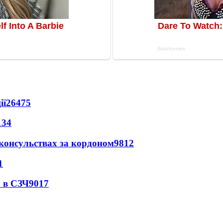
ії
26475
134
 консульствах за кордоном
9812
1
 в СЗЧ
9017