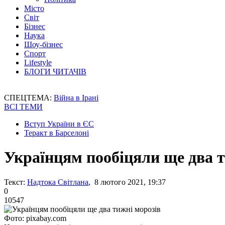
Місто
Світ
Бізнес
Наука
Шоу-бізнес
Спорт
Lifestyle
БЛОГИ ЧИТАЧІВ
СПЕЦТЕМА:
Війна в Ірані
ВСІ ТЕМИ
Вступ України в ЄС
Теракт в Барселоні
Українцям пообіцяли ще два т
Текст:
Надтока Світлана
, 8 лютого 2021, 19:37
0
10547
Фото: pixabay.com