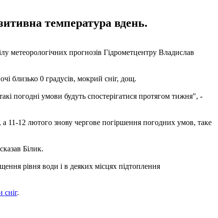
озитивна температура вдень.
дділу метеорологічних прогнозів Гідрометцентру Владислав
чі близько 0 градусів, мокрий сніг, дощ.
 І такі погодні умови будуть спостерігатися протягом тижня", -
 а 11-12 лютого знову чергове погіршення погодних умов, таке
сказав Білик.
ищення рівня води і в деяких місцях підтоплення
 сніг
.