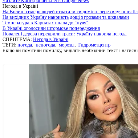
Читайте Korrespondent.net в Google News
Негода в Україні
На Волині семеро людей втратили свідомість через влучання б
На вихідних Україну накриють дощі з грозами та шквалами
Температура в Карпатах впала до "нуля"
В Україні оголосили штормове попередження
Повалені дерева перекрили траси: Україну накрила негода
СПЕЦТЕМА:
Негода в Україні
ТЕГИ:
погода
,
непогода
,
морозы
,
Гидрометцентр
Якщо ви помітили помилку, виділіть необхідний текст і натисніт