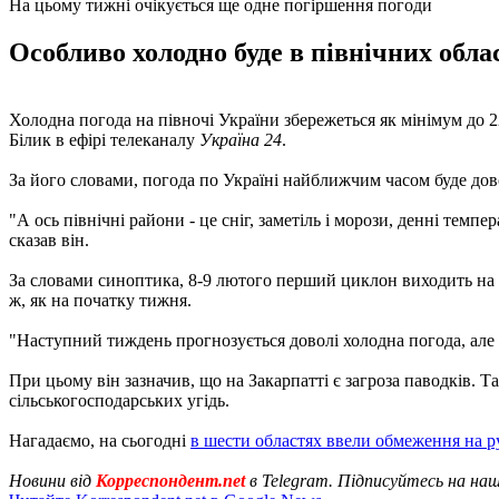
На цьому тижні очікується ще одне погіршення погоди
Особливо холодно буде в північних облас
Холодна погода на півночі України збережеться як мінімум до 
Білик в ефірі телеканалу
Україна 24
.
За його словами, погода по Україні найближчим часом буде дово
"А ось північні райони - це сніг, заметіль і морози, денні темпе
сказав він.
За словами синоптика, 8-9 лютого перший циклон виходить на т
ж, як на початку тижня.
"Наступний тиждень прогнозується доволі холодна погода, але бе
При цьому він зазначив, що на Закарпатті є загроза паводків. Т
сільськогосподарських угідь.
Нагадаємо, на сьогодні
в шести областях ввели обмеження на р
Новини від
Корреспондент.net
в Telegram. Підписуйтесь на на