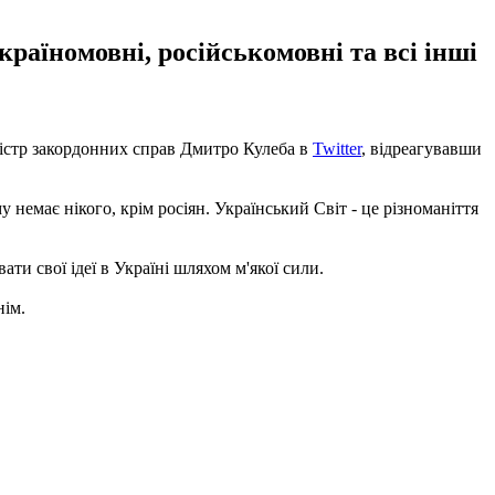
країномовні, російськомовні та всі інші
іністр закордонних справ Дмитро Кулеба в
Twitter
, відреагувавши
 немає нікого, крім росіян. Український Світ - це різноманіття
ати свої ідеї в Україні шляхом м'якої сили.
нім.