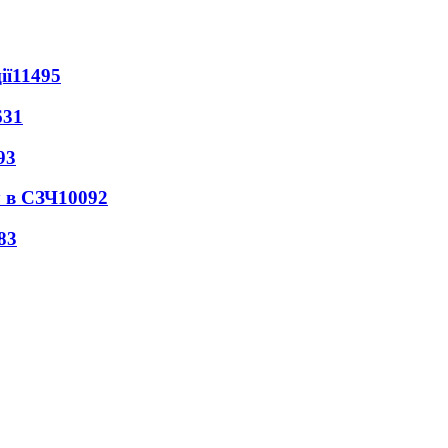
ії
11495
631
93
 в СЗЧ
10092
83