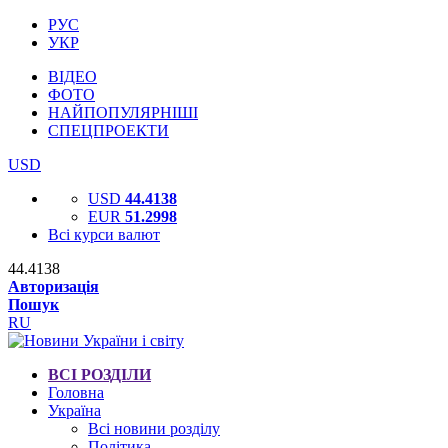
РУС
УКР
ВІДЕО
ФОТО
НАЙПОПУЛЯРНІШІ
СПЕЦПРОЕКТИ
USD
USD
44.4138
EUR
51.2998
Всі курси валют
44.4138
Авторизація
Пошук
RU
ВСІ РОЗДІЛИ
Головна
Україна
Всі новини розділу
Політика