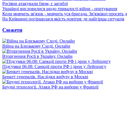
Росіяни атакували Ізюм, є загиблі
Українці висловилися щодо тривалості війни - опитування
Коли мовчить зв'язок - мовчить уся бригада. Зв'язківці просять
На Київщині погіршилася якість повітря: де найгірша ситуація
Сюжети
Війна на Близькому Сході. Онлайн
Вторгнення Росії в Україну. Онлайн
Підсумки 06.08: Санкції проти РФ і дрон у Лейпцигу
Бенкет генералів. Наслідки вибуху в Москві
Брудні технології. Атаки РФ на вибори у Франції