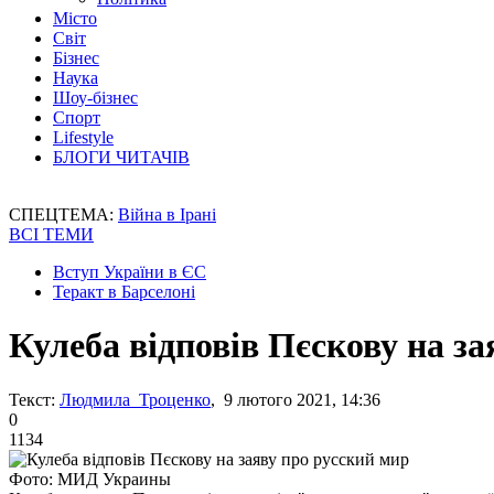
Місто
Світ
Бізнес
Наука
Шоу-бізнес
Спорт
Lifestyle
БЛОГИ ЧИТАЧІВ
СПЕЦТЕМА:
Війна в Ірані
ВСІ ТЕМИ
Вступ України в ЄС
Теракт в Барселоні
Кулеба відповів Пєскову на з
Текст:
Людмила Троценко
, 9 лютого 2021, 14:36
0
1134
Фото: МИД Украины