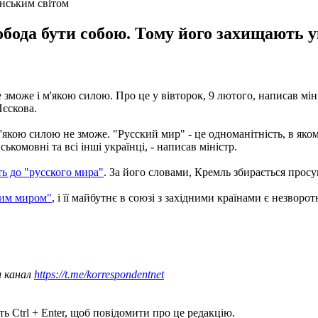
їнським світом
обода бути собою. Тому його захищають у
е зможе і м'якою силою. Про це у вівторок, 9 лютого, написав м
єскова.
'якою силою не зможе. "Русский мир" - це одноманітність, в якому
комовні та всі інші українці, - написав міністр.
ь до "русского мира"
. За його словами, Кремль збирається просув
ким миром"
, і її майбутнє в союзі з західними країнами є незворот
ш канал
https://t.me/korrespondentnet
ь Ctrl + Enter, щоб повідомити про це редакцію.