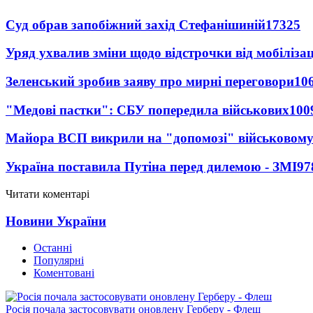
Суд обрав запобіжний захід Стефанішиній
17325
Уряд ухвалив зміни щодо відстрочки від мобілізац
Зеленський зробив заяву про мирні переговори
10
"Медові пастки": СБУ попередила військових
100
Майора ВСП викрили на "допомозі" військовому
Україна поставила Путіна перед дилемою - ЗМІ
97
Читати коментарі
Новини України
Останні
Популярні
Коментовані
Росія почала застосовувати оновлену Герберу - Флеш