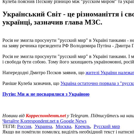
Кулеба пояснив Пєскову різницю між "русским миром" та укра
Український Світ - це різноманіття і св
українці, зазначив глава МЗС.
Росія не змогла просунути "русский мир" в Україні танками - н
на заяву речника президента РФ Володимира Путіна - Дмитра П
Росія не змогла просунути "русский мир" в Україні танками. І м
і свобода бути собою. Тому його захищають україномовні, російсь
Напередодні Дмитро Пєсков заявив, що
жителі України належат
Раніше Кулеба зазначив, що
Україна остаточно порвала з "русс
Путін: Ми ж не посварилися з Україною
Новини від
Корреспондент.net
у Telegram. Підписуйтесь на на
Читайте Korrespondent.net в Google News
ТЕГИ:
Россия
,
Украина
,
Москва
,
Кремль
,
Русский мир
Якщо ви помітили помилку, виділіть необхідний текст і натисніт