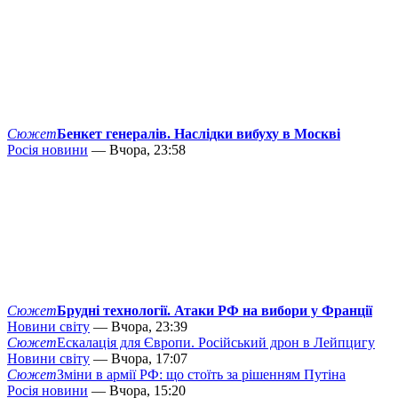
Сюжет
Бенкет генералів. Наслідки вибуху в Москві
Росія новини
— Вчора, 23:58
Сюжет
Брудні технології. Атаки РФ на вибори у Франції
Новини світу
— Вчора, 23:39
Сюжет
Ескалація для Європи. Російський дрон в Лейпцигу
Новини світу
— Вчора, 17:07
Сюжет
Зміни в армії РФ: що стоїть за рішенням Путіна
Росія новини
— Вчора, 15:20