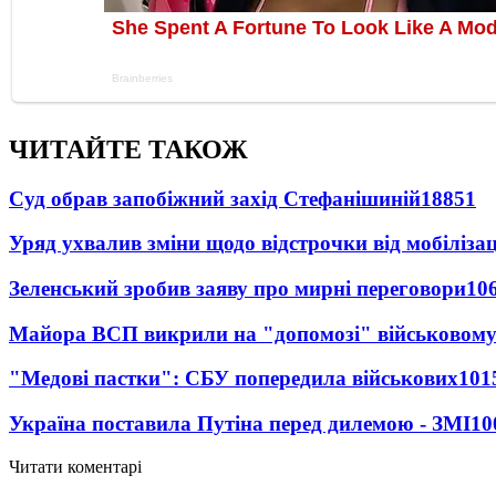
ЧИТАЙТЕ ТАКОЖ
Суд обрав запобіжний захід Стефанішиній
18851
Уряд ухвалив зміни щодо відстрочки від мобілізац
Зеленський зробив заяву про мирні переговори
10
Майора ВСП викрили на "допомозі" військовому
"Медові пастки": СБУ попередила військових
101
Україна поставила Путіна перед дилемою - ЗМІ
10
Читати коментарі