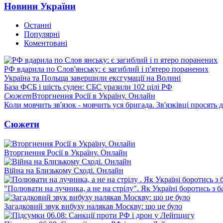
Новини України
Останні
Популярні
Коментовані
РФ вдарила по Слов'янську: є загиблий і п'ятеро поранених
Україна та Польща завершили ексгумації на Волині
База ФСБ і шість суден: СБС уразили 102 цілі РФ
Сюжет
Вторгнення Росії в Україну. Онлайн
Коли мовчить зв'язок - мовчить уся бригада. Зв'язківці просять
Сюжети
Вторгнення Росії в Україну. Онлайн
Війна на Близькому Сході. Онлайн
"Полювати на лучника, а не на стрілу". Як Україні боротись з 
Загадковий звук вибуху налякав Москву: що це було