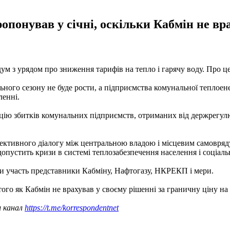
понував у січні, оскільки Кабмін не вра
ум з урядом про зниження тарифів на тепло і гарячу воду. Про ц
ьного сезону не буде рости, а підприємства комунальної теплоен
ленні.
цію збитків комунальних підприємств, отриманих від держрегул
ективного діалогу між центральною владою і місцевим самовряд
опустить кризи в системі теплозабезпечення населення і соціальн
и участь представники Кабміну, Нафтогазу, НКРЕКП і мери.
 того як Кабмін не врахував у своєму рішенні за граничну ціну н
ш канал
https://t.me/korrespondentnet