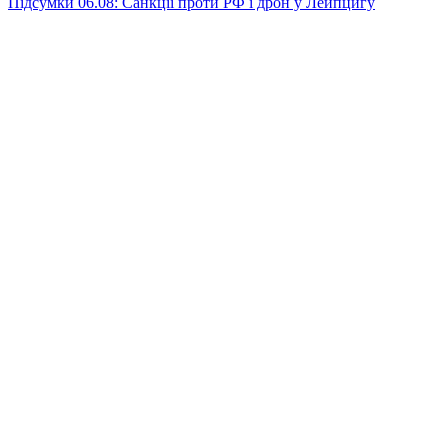
Підсумки 06.08: Санкції проти РФ і дрон у Лейпцигу