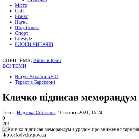
Місто
Світ
Бізнес
Наука
Шоу-бізнес
Спорт
Lifestyle
БЛОГИ ЧИТАЧІВ
СПЕЦТЕМА:
Війна в Ірані
ВСІ ТЕМИ
Вступ України в ЄС
Теракт в Барселоні
Кличко підписав меморандум 
Текст:
Надтока Світлана
, 9 лютого 2021, 16:24
0
201
Фото: kyivcity.gov.ua