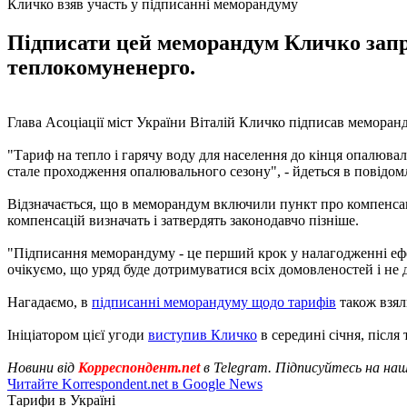
Кличко взяв участь у підписанні меморандуму
Підписати цей меморандум Кличко запро
теплокомуненерго.
Глава Асоціації міст України Віталій Кличко підписав меморанд
"Тариф на тепло і гарячу воду для населення до кінця опалювал
стале проходження опалювального сезону", - йдеться в повідом
Відзначається, що в меморандум включили пункт про компенса
компенсацій визначать і затвердять законодавчо пізніше.
"Підписання меморандуму - це перший крок у налагодженні еф
очікуємо, що уряд буде дотримуватися всіх домовленостей і не д
Нагадаємо, в
підписанні меморандуму щодо тарифів
також взял
Ініціатором цієї угоди
виступив Кличко
в середині січня, після
Новини від
Корреспондент.net
в Telegram. Підписуйтесь на на
Читайте Korrespondent.net в Google News
Тарифи в Україні