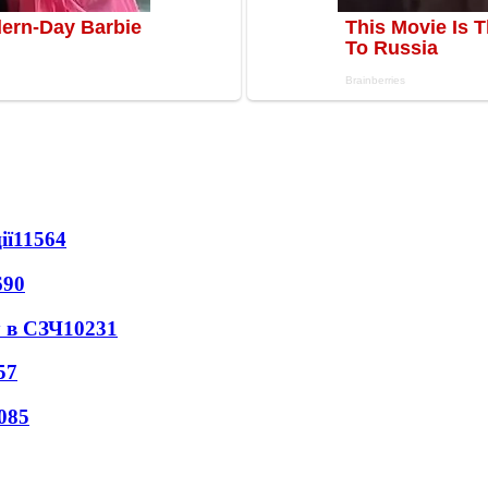
ії
11564
690
 в СЗЧ
10231
57
085