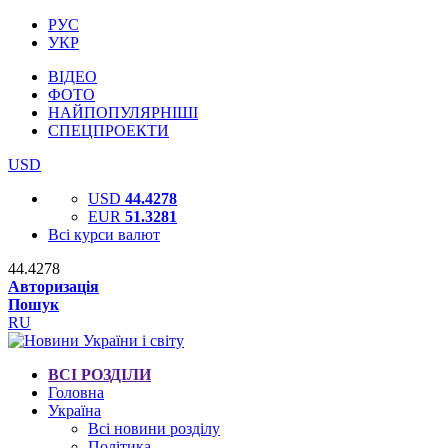
РУС
УКР
ВІДЕО
ФОТО
НАЙПОПУЛЯРНІШІ
СПЕЦПРОЕКТИ
USD
USD
44.4278
EUR
51.3281
Всі курси валют
44.4278
Авторизація
Пошук
RU
ВСІ РОЗДІЛИ
Головна
Україна
Всі новини розділу
Політика