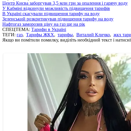
Центр Києва заборгував 3,5 млн грн за опалення і гарячу воду
У Кабміні відкинули можливість підвищення тарифів
В Україні скасували підвищення тарифу на воду
Зеленський розкритикував підвищення тарифу на воду
Нафтогаз заморозив ціну на газ ще на рік
СПЕЦТЕМА:
Тарифи в Україні
ТЕГИ:
газ
,
Тарифы ЖКХ
,
тарифы
,
Виталий Кличко
,
жкх тар
Якщо ви помітили помилку, виділіть необхідний текст і натисніт