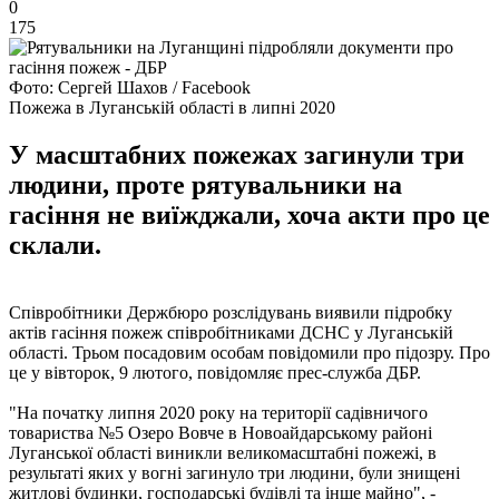
0
175
Фото: Сергей Шахов / Facebook
Пожежа в Луганській області в липні 2020
У масштабних пожежах загинули три
людини, проте рятувальники на
гасіння не виїжджали, хоча акти про це
склали.
Співробітники Держбюро розслідувань виявили підробку
актів гасіння пожеж співробітниками ДСНС у Луганській
області. Трьом посадовим особам повідомили про підозру. Про
це у вівторок, 9 лютого, повідомляє прес-служба ДБР.
"На початку липня 2020 року на території садівничого
товариства №5 Озеро Вовче в Новоайдарському районі
Луганської області виникли великомасштабні пожежі, в
результаті яких у вогні загинуло три людини, були знищені
житлові будинки, господарські будівлі та інше майно", -