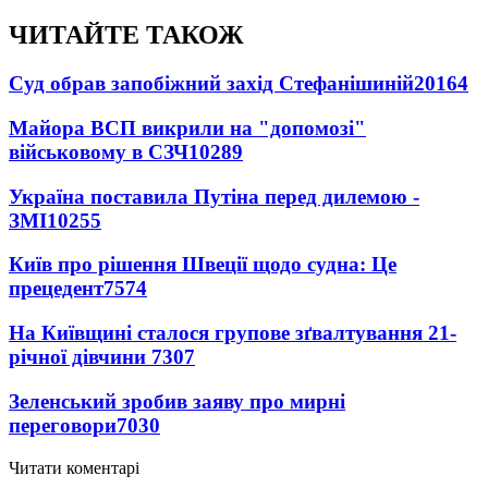
ЧИТАЙТЕ ТАКОЖ
Суд обрав запобіжний захід Стефанішиній
20164
Майора ВСП викрили на "допомозі"
військовому в СЗЧ
10289
Україна поставила Путіна перед дилемою -
ЗМІ
10255
Київ про рішення Швеції щодо судна: Це
прецедент
7574
На Київщині сталося групове зґвалтування 21-
річної дівчини
7307
Зеленський зробив заяву про мирні
переговори
7030
Читати коментарі