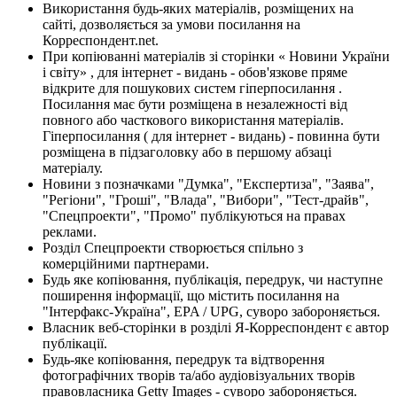
Використання будь-яких матеріалів, розміщених на
сайті, дозволяється за умови посилання на
Корреспондент.net.
При копіюванні матеріалів зі сторінки « Новини України
і світу» , для інтернет - видань - обов'язкове пряме
відкрите для пошукових систем гіперпосилання .
Посилання має бути розміщена в незалежності від
повного або часткового використання матеріалів.
Гіперпосилання ( для інтернет - видань) - повинна бути
розміщена в підзаголовку або в першому абзаці
матеріалу.
Новини з позначками "Думка", "Експертиза", "Заява",
"Регіони", "Гроші", "Влада", "Вибори", "Тест-драйв",
"Спецпроекти", "Промо" публікуються на правах
реклами.
Розділ Спецпроекти створюється спільно з
комерційними партнерами.
Будь яке копіювання, публікація, передрук, чи наступне
поширення інформації, що містить посилання на
"Інтерфакс-Україна", EPA / UPG, суворо забороняється.
Власник веб-сторінки в розділі Я-Корреспондент є автор
публікації.
Будь-яке копіювання, передрук та відтворення
фотографічних творів та/або аудіовізуальних творів
правовласника Getty Images - суворо забороняється.