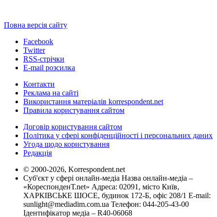
Повна версія сайту
Facebook
Twitter
RSS-стрічки
E-mail розсилка
Контакти
Реклама на сайті
Використання матеріалів korrespondent.net
Правила користування сайтом
Договір користування сайтом
Політика у сфері конфіденційності і персональних даних
Угода щодо користування
Редакція
© 2000-2026, Korrespondent.net
Суб'єкт у сфері онлайн-медіа Назва онлайн-медіа –
«КореспонденТ.net» Адреса: 02091, місто Київ,
ХАРКІВСЬКЕ ШОСЕ, будинок 172-Б, офіс 208/1 E-mail:
sunlight@mediadim.com.ua
Телефон: 044-205-43-00
Ідентифікатор медіа – R40-06068