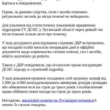
йдеться в повідомленні.
Однак, за даними слідства, сили і засоби пожежно-
рятувальних загонів до місця пожежі не виїжджали.
Для ухилення від статистичних показників працівники
підрозділів ГУ ДСНС у Луганській області через деякий час
після пожежі склали акти про пожежу.
У ході досудового розслідування слідчими ДБР встановлено,
що посадові особи вносили неправдиві дані в офіційні
документи щодо керівництва гасіння пожежі, сил і засобів,
нібито залучених до роботи.
Також у ДБР повідомили, що оголосили трьом посадовцям
ДСНС підозру в службовій підробці.
У разі доведення провини посадових осіб загрожує штраф від
2 000 до 4 000 неоподатковуваних мінімумів доходів громадян
або обмеження волі на строк до трьох років з позбавленням
права обіймати певні посади на строк до трьох років.
Нагадаємо,
масштабні пожежі на Луганщині почалися
6
липня. Їх гасили тиждень.