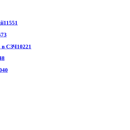
ії
11551
673
 в СЗЧ
10221
48
040