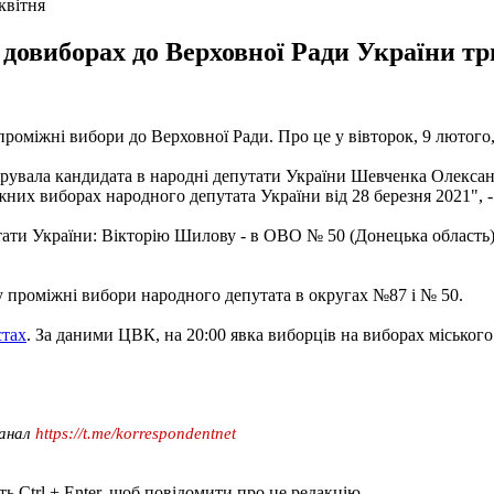
квітня
 довиборах до Верховної Ради України тр
проміжні вибори до Верховної Ради. Про це у вівторок, 9 лютого
струвала кандидата в народні депутати України Шевченка Олекса
их виборах народного депутата України від 28 березня 2021", - 
тати України: Вікторію Шилову - в ОВО № 50 (Донецька область)
у проміжні вибори народного депутата в округах №87 і № 50.
стах
. За даними ЦВК, на 20:00 явка виборців на виборах міського
канал
https://t.me/korrespondentnet
ь Ctrl + Enter, щоб повідомити про це редакцію.