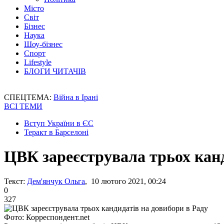
Місто
Світ
Бізнес
Наука
Шоу-бізнес
Спорт
Lifestyle
БЛОГИ ЧИТАЧІВ
СПЕЦТЕМА:
Війна в Ірані
ВСІ ТЕМИ
Вступ України в ЄС
Теракт в Барселоні
ЦВК зареєструвала трьох канд
Текст:
Дем'янчук Ольга
, 10 лютого 2021, 00:24
0
327
Фото: Корреспондент.net