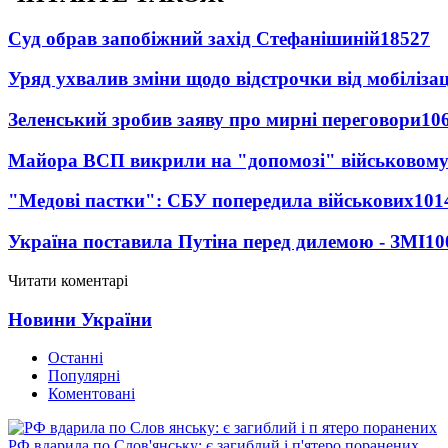
Суд обрав запобіжний захід Стефанішиній
18527
Уряд ухвалив зміни щодо відстрочки від мобілізац
Зеленський зробив заяву про мирні переговори
10
Майора ВСП викрили на "допомозі" військовому
"Медові пастки": СБУ попередила військових
101
Україна поставила Путіна перед дилемою - ЗМІ
10
Читати коментарі
Новини України
Останні
Популярні
Коментовані
РФ вдарила по Слов'янську: є загиблий і п'ятеро поранених