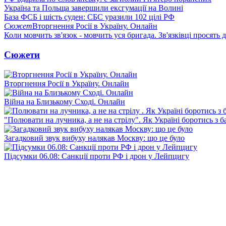
Україна та Польща завершили ексгумації на Волині
База ФСБ і шість суден: СБС уразили 102 цілі РФ
Сюжет
Вторгнення Росії в Україну. Онлайн
Коли мовчить зв'язок - мовчить уся бригада. Зв'язківці просять
Сюжети
Вторгнення Росії в Україну. Онлайн
Війна на Близькому Сході. Онлайн
"Полювати на лучника, а не на стрілу". Як Україні боротись з 
Загадковий звук вибуху налякав Москву: що це було
Підсумки 06.08: Санкції проти РФ і дрон у Лейпцигу