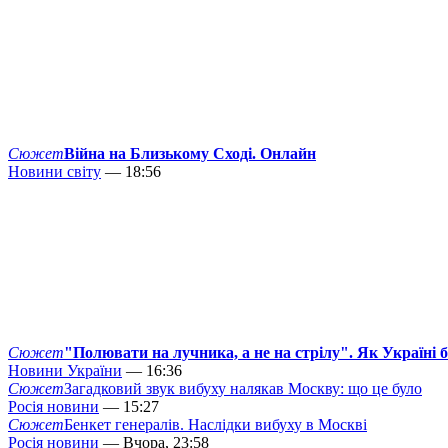
Сюжет
Війна на Близькому Сході. Онлайн
Новини світу
— 18:56
Сюжет
"Полювати на лучника, а не на стрілу". Як Україні 
Новини України
— 16:36
Сюжет
Загадковий звук вибуху налякав Москву: що це було
Росія новини
— 15:27
Сюжет
Бенкет генералів. Наслідки вибуху в Москві
Росія новини
— Вчора, 23:58