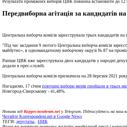
Результати проміжних виборів ЦВК повинна встановити до 12 
Передвиборна агітація за кандидатів на
Центральна виборча комісія зареєструвала трьох кандидатів на 
"Під час засідання 9 лютого Центральна виборча комісія зареє
майбутнє», в одномандатному виборчому окрузі № 87 на проміжн
Раніше ЦВК вже зареєструвала двох кандидатів у народні депу
додали в прес-службі.
Центральна виборча комісія призначила на 28 березня 2021 рок
Нагадаємо, 17 січня
повторні вибори мерів пройшли в трьох мі
Новгород-Сіверському - 41,48%.
Новини від
Корреспондент.net
у Telegram. Підписуйтесь на наш 
Читайте Korrespondent.net в Google News
ТЕГИ:
депутаты
,
ЦИК
Якщо ви помітили помилку, виділіть необхідний текст і натисніт