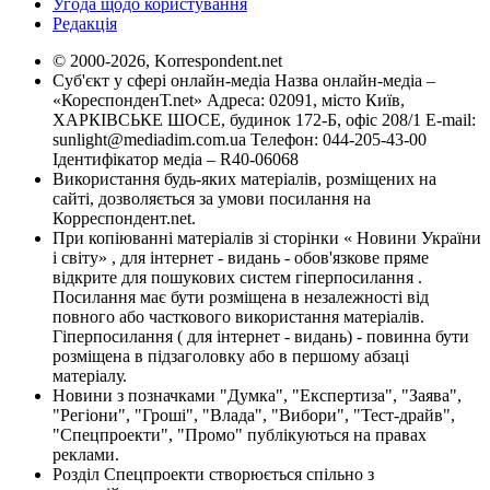
Угода щодо користування
Редакція
© 2000-2026, Korrespondent.net
Суб'єкт у сфері онлайн-медіа Назва онлайн-медіа –
«КореспонденТ.net» Адреса: 02091, місто Київ,
ХАРКІВСЬКЕ ШОСЕ, будинок 172-Б, офіс 208/1 E-mail:
sunlight@mediadim.com.ua
Телефон: 044-205-43-00
Ідентифікатор медіа – R40-06068
Використання будь-яких матеріалів, розміщених на
сайті, дозволяється за умови посилання на
Корреспондент.net.
При копіюванні матеріалів зі сторінки « Новини України
і світу» , для інтернет - видань - обов'язкове пряме
відкрите для пошукових систем гіперпосилання .
Посилання має бути розміщена в незалежності від
повного або часткового використання матеріалів.
Гіперпосилання ( для інтернет - видань) - повинна бути
розміщена в підзаголовку або в першому абзаці
матеріалу.
Новини з позначками "Думка", "Експертиза", "Заява",
"Регіони", "Гроші", "Влада", "Вибори", "Тест-драйв",
"Спецпроекти", "Промо" публікуються на правах
реклами.
Розділ Спецпроекти створюється спільно з