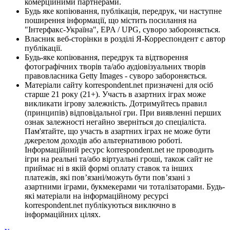
комерційними партнерами.
Будь яке копіювання, публікація, передрук, чи наступне
поширення інформації, що містить посилання на
"Інтерфакс-Україна", EPA / UPG, суворо забороняється.
Власник веб-сторінки в розділі Я-Корреспондент є автор
публікації.
Будь-яке копіювання, передрук та відтворення
фотографічних творів та/або аудіовізуальних творів
правовласника Getty Images - суворо забороняється.
Матеріали сайту korrespondent.net призначені для осіб
старше 21 року (21+). Участь в азартних іграх може
викликати ігрову залежність. Дотримуйтесь правил
(принципів) відповідальної гри. При виявленні перших
ознак залежності негайно зверніться до спеціаліста.
Пам'ятайте, що участь в азартних іграх не може бути
джерелом доходів або альтернативою роботі.
Інформаційний ресурс korrespondent.net не проводить
ігри на реальні та/або віртуальні гроші, також сайт не
приймає ні в якій формі оплату ставок та інших
платежів, які пов’язані/можуть бути пов’язані з
азартними іграми, букмекерами чи тоталізаторами. Будь-
які матеріали на інформаційному ресурсі
korrespondent.net публікуються виключно в
інформаційних цілях.