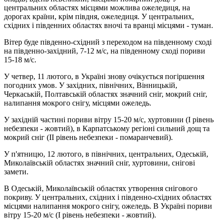
центральних областях місцями можлива ожеледиця, на
дорогах країни, крім півдня, ожеледиця. У центральних,
східних і південних областях вночі та вранці місцями - туман.
Вітер буде південно-східний з переходом на південному сході
на південно-західний, 7-12 м/с, на південному сході пориви
15-18 м/с.
У четвер, 11 лютого, в Україні знову очікується погіршення
погодних умов. У західних, північних, Вінницькій,
Черкаській, Полтавській областях значний сніг, мокрий сніг,
налипання мокрого снігу, місцями ожеледь.
У західній частині пориви вітру 15-20 м/с, хуртовини (I рівень
небезпеки - жовтий), в Карпатському регіоні сильний дощ та
мокрий сніг (II рівень небезпеки - помаранчевий).
У п'ятницю, 12 лютого, в північних, центральних, Одеській,
Миколаївській областях значний сніг, хуртовини, снігові
замети.
В Одеській, Миколаївській областях утворення снігового
покриву. У центральних, східних і південно-східних областях
місцями налипання мокрого снігу, ожеледь. В Україні пориви
вітру 15-20 м/с (I рівень небезпеки - жовтий).