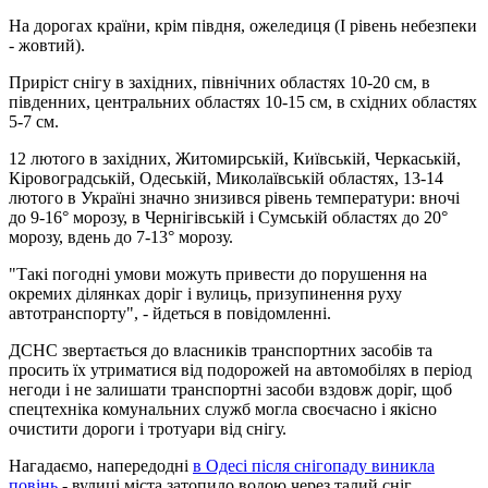
На дорогах країни, крім півдня, ожеледиця (І рівень небезпеки
- жовтий).
Приріст снігу в західних, північних областях 10-20 см, в
південних, центральних областях 10-15 см, в східних областях
5-7 см.
12 лютого в західних, Житомирській, Київській, Черкаській,
Кіровоградській, Одеській, Миколаївській областях, 13-14
лютого в Україні значно знизився рівень температури: вночі
до 9-16° морозу, в Чернігівській і Сумській областях до 20°
морозу, вдень до 7-13° морозу.
"Такі погодні умови можуть привести до порушення на
окремих ділянках доріг і вулиць, призупинення руху
автотранспорту", - йдеться в повідомленні.
ДСНС звертається до власників транспортних засобів та
просить їх утриматися від подорожей на автомобілях в період
негоди і не залишати транспортні засоби вздовж доріг, щоб
спецтехніка комунальних служб могла своєчасно і якісно
очистити дороги і тротуари від снігу.
Нагадаємо, напередодні
в Одесі після снігопаду виникла
повінь
- вулиці міста затопило водою через талий сніг.