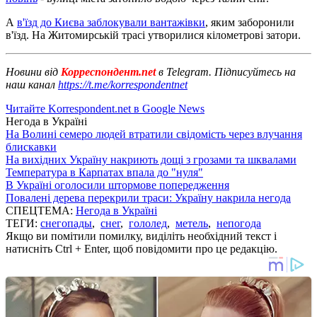
А
в'їзд до Києва заблокували вантажівки
, яким заборонили
в'їзд. На Житомирській трасі утворилися кілометрові затори.
Новини від
Корреспондент.net
в Telegram. Підписуйтесь на
наш канал
https://t.me/korrespondentnet
Читайте Korrespondent.net в Google News
Негода в Україні
На Волині семеро людей втратили свідомість через влучання
блискавки
На вихідних Україну накриють дощі з грозами та шквалами
Температура в Карпатах впала до "нуля"
В Україні оголосили штормове попередження
Повалені дерева перекрили траси: Україну накрила негода
СПЕЦТЕМА:
Негода в Україні
ТЕГИ:
снегопады
,
снег
,
гололед
,
метель
,
непогода
Якщо ви помітили помилку, виділіть необхідний текст і
натисніть Ctrl + Enter, щоб повідомити про це редакцію.