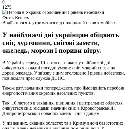
0
1275
Фото: Reuters
Водіїв просять утриматися від подорожей на автомобілях
У найближчі дні українцям обіцяють
сніг, хуртовини, снігові замети,
ожеледь, морози і пориви вітру.
В Україні у середу, 10 лютого, а також у найближчі дні
очікуються складні погодні умови: сніг, мокрий сніг, а на
дорозі ожеледь. У зв'язку з цим оголошено І рівень небезпеки,
повідомляє прес-служба ДСНС.
Також рятувальники попереджають про ймовірність перебоїв
енергопостачання окремих населених пунктів.
Так, 10 лютого в західних, північних і центральних областях
очікується сніг, місцями значний сніг, в Кіровоградській і
Дніпропетровській областях вдень - сніг з дощем.
У південних, східних областях та в Криму вночі без істотних
опадів, вдень невеликий, місцями помірний дощ. У