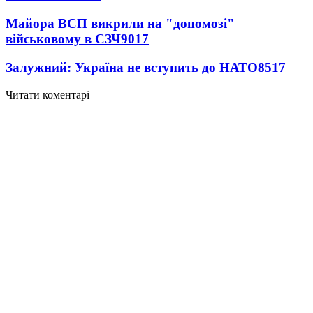
Майора ВСП викрили на "допомозі"
військовому в СЗЧ
9017
Залужний: Україна не вступить до НАТО
8517
Читати коментарі