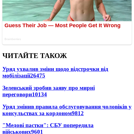
ЧИТАЙТЕ ТАКОЖ
Уряд ухвалив зміни щодо відстрочки від
мобілізації
26475
Зеленський зробив заяву про мирні
переговори
10134
Уряд змінив правила обслуговування чоловіків у
консульствах за кордоном
9812
"Медові пастки": СБУ попередила
військових
9601