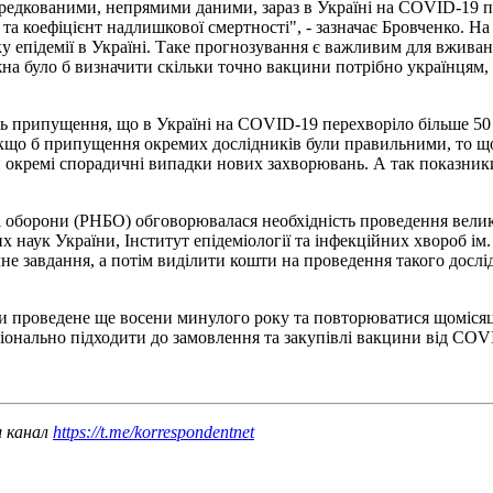
ередкованими, непрямими даними, зараз в Україні на COVID-19 пе
 та коефіцієнт надлишкової смертності", - зазначає Бровченко. На
у епідемії в Україні. Таке прогнозування є важливим для вжива
а було б визначити скільки точно вакцини потрібно українцям, 
ть припущення, що в Україні на COVID-19 перехворіло більше 50 
що б припущення окремих дослідників були правильними, то що
ли окремі спорадичні випадки нових захворювань. А так показни
і оборони (РНБО) обговорювалася необхідність проведення велик
аук України, Інститут епідеміології та інфекційних хвороб ім.
е завдання, а потім виділити кошти на проведення такого досл
 проведене ще восени минулого року та повторюватися щомісяця.
ціонально підходити до замовлення та закупівлі вакцини від COV
ш канал
https://t.me/korrespondentnet