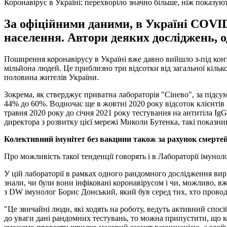
Коронавірус в Україні: перехворіло значно більше, ніж показую
За офіційними даними, в Україні COVID
населення. Автори деяких досліджень, 
Поширення коронавірусу в Україні вже давно вийшло з-під конт
мільйона людей. Це приблизно три відсотки від загальної кільк
половина жителів України.
Зокрема, як стверджує приватна лабораторія "Сінево", за підсум
44% до 60%. Водночас ще в жовтні 2020 року відсоток клієнтів і
травня 2020 року до січня 2021 року тестування на антитіла IgG
директора з розвитку цієї мережі Миколи Бутенка, такі показн
Колективний імунітет без вакцини також за рахунок смерте
Про можливість такої тенденції говорять і в Лабораторії імунолог
У цій лабораторії в рамках одного рандомного дослідження вирі
знали, чи були вони інфіковані коронавірусом і чи, можливо, 
з DW імунолог Борис Донський, який був серед тих, хто провод
"Це звичайні люди, які ходять на роботу, ведуть активний спос
до уваги дані рандомних тестувань, то можна припустити, що ко