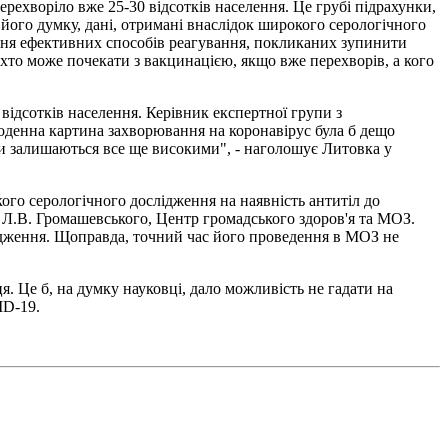
рехворіло вже 25-30 відсотків населення. Це грубі підрахунки,
 його думку, дані, отримані внаслідок широкого серологічного
ння ефективних способів реагування, покликаних зупинити
хто може почекати з вакцинацією, якщо вже перехворів, а кого
відсотків населення. Керівник експертної групи з
денна картина захворювання на коронавірус була б дещо
ки залишаються все ще високими", - наголошує Литовка у
ого серологічного дослідження на наявність антитіл до
 Л.В. Громашевського, Центр громадського здоров'я та МОЗ.
ідження. Щоправда, точний час його проведення в МОЗ не
 Це б, на думку науковці, дало можливість не гадати на
ID-19.