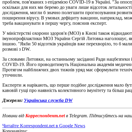
проблем, пов'язаних з епідемією COVID-19 в Україні. "За опос
оскільки для них ми беремо до уваги лише відсоток летальності
дослідження, могли б значно полегшити прогнозування розвитк
поширення вірусу. В умовах дефіциту вакцини, наприклад, можн
треба вакцинувати в першу чергу, пояснив експерт.
У міністерстві охорони здоров'я (МОЗ) в Києві також відкидаю
імунопрофілактики МОЗ України Сергій Литовка наголошує, як
іншою. "Якби 50 відсотків українців вже перехворіло, то б ма
розмові з DW.
За словами Литовки, на останньому засіданні Ради нацбезпеки 
COVID-19. Його проводитимуть Національна академія медичних н
Протягом найближчих двох тижнів уряд має сформувати технічн
уточнили.
Експерти ж нарікають, що перше подібне дослідження мало бути
кавовій гущі про наявність колективного імунітету та більш ра
Джерело:
Українська служба DW
Новини від
Корреспондент.net
в Telegram. Підписуйтесь на на
Читайте Korrespondent.net в Google News
Коронавірус