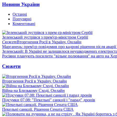
Новини України
Останні
Популярні
Коментовані
Зеленський зустрівся з прем'єр-міністром Сербії
Сюжет
Вторгнення Росії в Україну. Онлайн
Марганець: прем'єр повідомив про кадрові рішення після аварії
Зеленський: В Україні не залишилося неушкоджених електрост
Росіяни планують посилити "вільне полювання" на авто на Хе
Сюжети
Вторгнення Росії в Україну. Онлайн
Війна на Близькому Сході. Онлайн
Підсумки 07.08: "Пекельні" санкції і "парад" дронів
Пекельні санкції. Рішення Сената США