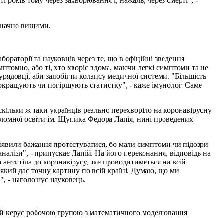
років тому через захворювання і, нажаль, через смерті", -
значно вищими.
раторії та науковців через те, що в офіційні зведення
мптомно, або ті, хто хворіє вдома, маючи легкі симптоми та не
 урядовці, аби запобігти колапсу медичної системи. "Більшість
покращують чи погіршують статистку", - каже імунолог. Саме
скільки ж таки українців реально перехворіло на коронавірусну
пломної освіти ім. Щупика Федора Лапія, нині проведених
 виявили бажання протестуватися, бо мали симптоми чи підозри
налізи", - припускає Лапій. На його переконання, відповідь на
антитіла до коронавірусу, яке проводитиметься на всій
 який дає точну картину по всій країні. Думаю, що ми
я", - наголошує науковець.
кий керує робочою групою з математичного моделювання