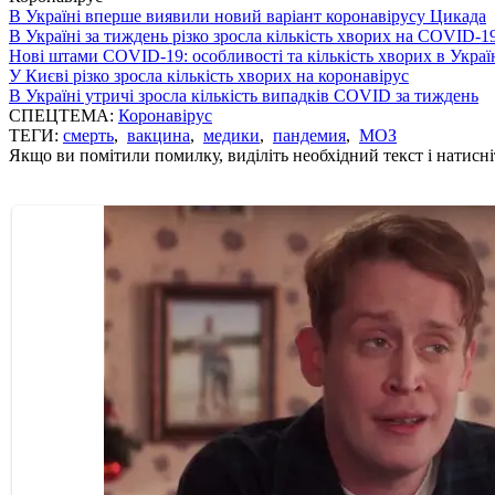
В Україні вперше виявили новий варіант коронавірусу Цикада
В Україні за тиждень різко зросла кількість хворих на COVID-1
Нові штами COVID-19: особливості та кількість хворих в Украї
У Києві різко зросла кількість хворих на коронавірус
В Україні утричі зросла кількість випадків COVID за тиждень
СПЕЦТЕМА:
Коронавірус
ТЕГИ:
смерть
,
вакцина
,
медики
,
пандемия
,
МОЗ
Якщо ви помітили помилку, виділіть необхідний текст і натисніт