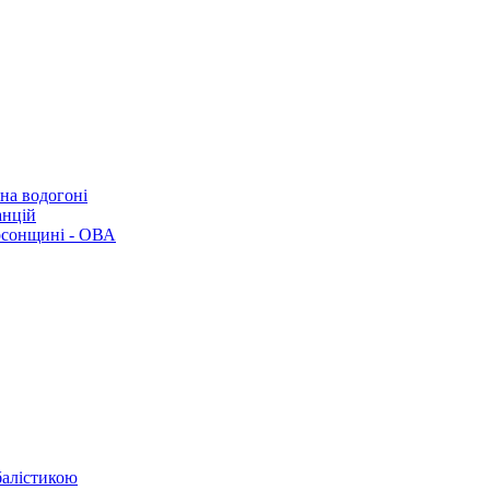
 на водогоні
анцій
рсонщині - ОВА