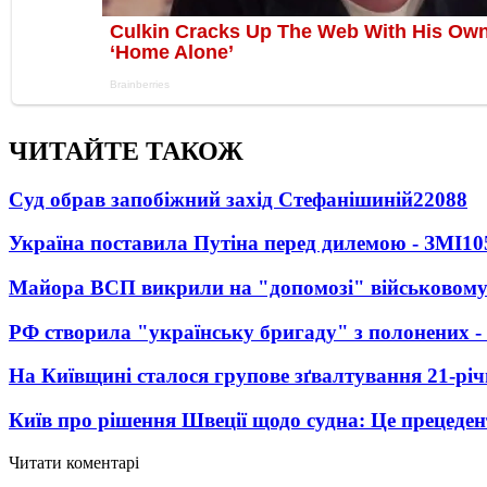
ЧИТАЙТЕ ТАКОЖ
Суд обрав запобіжний захід Стефанішиній
22088
Україна поставила Путіна перед дилемою - ЗМІ
10
Майора ВСП викрили на "допомозі" військовому
РФ створила "українську бригаду" з полонених -
На Київщині сталося групове зґвалтування 21-річ
Київ про рішення Швеції щодо судна: Це прецеден
Читати коментарі