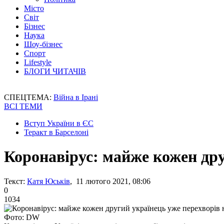
Місто
Світ
Бізнес
Наука
Шоу-бізнес
Спорт
Lifestyle
БЛОГИ ЧИТАЧІВ
СПЕЦТЕМА:
Війна в Ірані
ВСІ ТЕМИ
Вступ України в ЄС
Теракт в Барселоні
Коронавірус: майже кожен др
Текст:
Катя Юськів
, 11 лютого 2021, 08:06
0
1034
Фото: DW