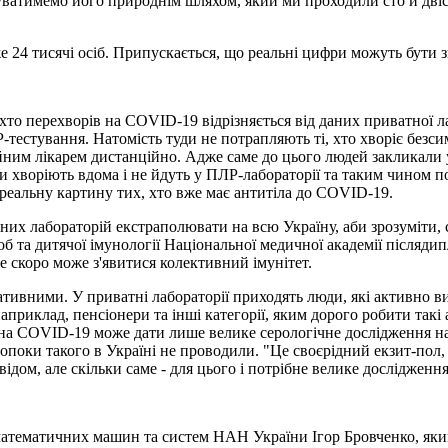
атимемо його природнім шляхом, який ми проходили сто й двісті 
 24 тисячі осіб. Припускається, що реальні цифри можуть бути 
о перехворів на COVID-19 відрізняється від даних приватної лабо
-тестування. Натомість туди не потрапляють ті, хто хворіє безси
імейним лікарем дистанційно. Адже саме до цього людей закликали
ди хворіють вдома і не йдуть у ПЛР-лабораторії та таким чином 
и реальну картину тих, хто вже має антитіла до COVID-19.
них лабораторій екстраполювати на всю Україну, аби зрозуміти, 
 та дитячої імунології Національної медичної академії післяди
е скоро може з'явитися колективний імунітет.
нтативними. У приватні лабораторії приходять люди, які активно
риклад, пенсіонери та інші категорії, яким дорого робити такі а
в на COVID-19 може дати лише велике серологічне дослідження на 
Допоки такого в Україні не проводили. "Це своєрідний екзит-пол,
овідом, але скільки саме - для цього і потрібне велике дослідженн
 математичних машин та систем НАН України Ігор Бровченко, я