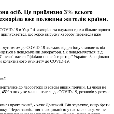
она осіб. Це приблизно 3% всього
ехворіла вже половина жителів країни.
 COVID-19 в Україні захворіло та одужало трохи більше одного
их припускається, що коронавірусну хворобу перенесла вже
им імунітетом до COVID-19 залежно від регіону становить від
йдеться в повідомленні лабораторії. Як повідомляється, від
Сінево" має свої філіали по всій території України. За оцінкою
ви колективного імунітету до COVID-19.
вої.
вертались до лабораторії із зовсім інших причин. Ці люди не
, 45% з них уже мали антитіла до COVID-19, розповів у розмові
виявися вражаючим", - каже Донський. Він зауважує, якщо брати
ку. "Через зволікання з вакцинацією у нас мало часу, ми не