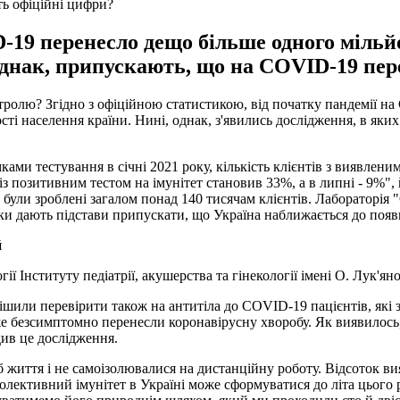
ть офіційні цифри?
-19 перенесло дещо більше одного мільй
однак, припускають, що на COVID-19 пер
ролю? Згідно з офіційною статистикою, від початку пандемії на
ості населення країни. Нині, однак, з'явились дослідження, в як
ками тестування в січні 2021 року, кількість клієнтів з виявлен
з позитивним тестом на імунітет становив 33%, а в липні - 9%", 
 були зроблені загалом понад 140 тисячам клієнтів. Лабораторія "
ики дають підстави припускати, що Україна наближається до поя
й
ії Інституту педіатрії, акушерства та гінекології імені О. Лук'яно
шили перевірити також на антитіла до COVID-19 пацієнтів, які з
вже безсимптомно перенесли коронавірусну хворобу. Як виявилось
ив це дослідження.
іб життя і не самоізолювалися на дистанційну роботу. Відсоток 
лективний імунітет в Україні може сформуватися до літа цього ро