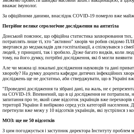
зможемо провести швидко масовий захист вакцинацією, а здобув
вважає імунолог.
За офіційними даними, внаслідок COVID-19 померло вже майже
Потрібне велике серологічне дослідження на антитіла
Донський пояснює, що офіційна статистика захворювання тих, хт
потраплять лише ті, хто "активно" хворів чи робив свідомо ПЛР
звертався до медзакладів для госпіталізації, а спілкувався з с
людей, у принципі, так і зробило. Дуже багато видків, коли лю
тому, на його думку, потрібні дослідження, які б могли виявит
Але чи можна ці локальні дослідження науковців та дані приват
хворобу? На думку доцента кафедри дитячих інфекційних хвороб
досліджень ще не достатньо, аби стверджувати, що в Україні вж
"Проведені дослідження та зібрані дані, на жаль, не є репрезе
на COVID-19. Впевнений, що в ці дослідження не потрапили, нап
запитання про те, який саме відсоток українців вже перехворі
території України й вибірково серед усіх категорій населення. 
перетнули вже межу у 10 відсотків українців, які зустрілися з к
МОЗ: ще не 50 відсотків
З цим погоджується і заступник директора Інституту проблем