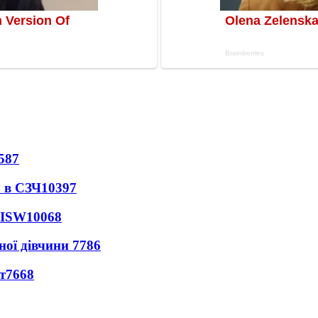
587
 в СЗЧ
10397
 ISW
10068
ної дівчини
7786
т
7668