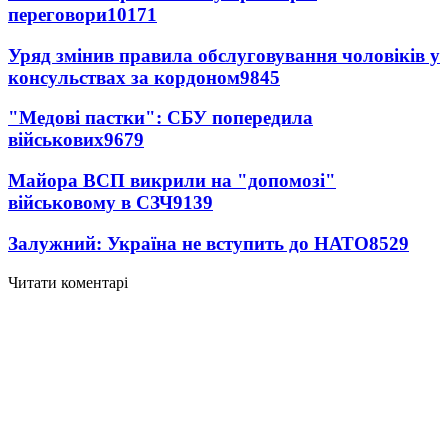
переговори
10171
Уряд змінив правила обслуговування чоловіків у
консульствах за кордоном
9845
"Медові пастки": СБУ попередила
військових
9679
Майора ВСП викрили на "допомозі"
військовому в СЗЧ
9139
Залужний: Україна не вступить до НАТО
8529
Читати коментарі