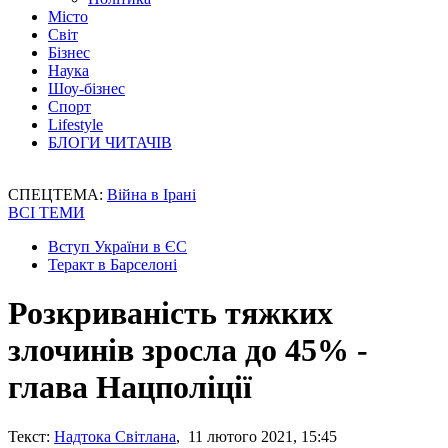
Місто
Світ
Бізнес
Наука
Шоу-бізнес
Спорт
Lifestyle
БЛОГИ ЧИТАЧІВ
СПЕЦТЕМА:
Війна в Ірані
ВСІ ТЕМИ
Вступ України в ЄС
Теракт в Барселоні
Розкриваність тяжких
злочинів зросла до 45% -
глава Нацполіції
Текст:
Надтока Світлана
, 11 лютого 2021, 15:45