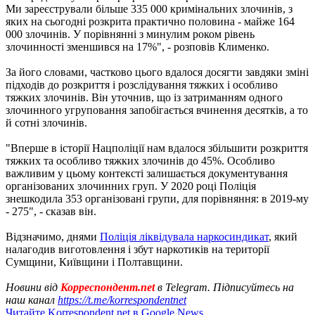
Ми зареєстрували більше 335 000 кримінальних злочинів, з
яких на сьогодні розкрита практично половина - майже 164
000 злочинів. У порівнянні з минулим роком рівень
злочинності зменшився на 17%", - розповів Клименко.
За його словами, частково цього вдалося досягти завдяки зміні
підходів до розкриття і розслідування тяжких і особливо
тяжких злочинів. Він уточнив, що із затриманням одного
злочинного угруповання запобігається вчинення десятків, а то
й сотні злочинів.
"Вперше в історії Нацполіції нам вдалося збільшити розкриття
тяжких та особливо тяжких злочинів до 45%. Особливо
важливим у цьому контексті залишається документування
організованих злочинних груп. У 2020 році Поліція
знешкодила 353 організовані групи, для порівняння: в 2019-му
- 275", - сказав він.
Відзначимо, днями
Поліція ліквідувала наркосиндикат
, який
налагодив виготовлення і збут наркотиків на території
Сумщини, Київщини і Полтавщини.
Новини від
Корреспондент.net
в Telegram. Підписуйтесь на
наш канал
https://t.me/korrespondentnet
Читайте Korrespondent.net в Google News