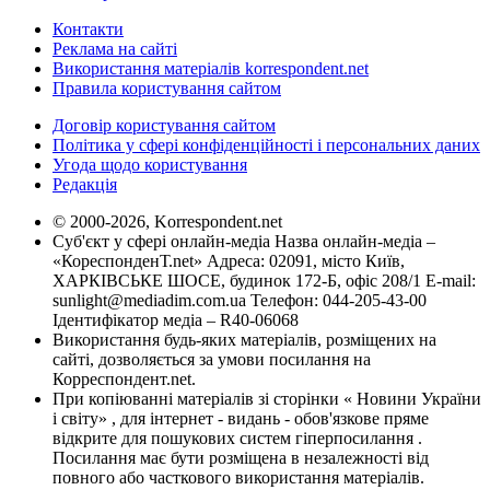
Контакти
Реклама на сайті
Використання матеріалів korrespondent.net
Правила користування сайтом
Договір користування сайтом
Політика у сфері конфіденційності і персональних даних
Угода щодо користування
Редакція
© 2000-2026, Korrespondent.net
Суб'єкт у сфері онлайн-медіа Назва онлайн-медіа –
«КореспонденТ.net» Адреса: 02091, місто Київ,
ХАРКІВСЬКЕ ШОСЕ, будинок 172-Б, офіс 208/1 E-mail:
sunlight@mediadim.com.ua
Телефон: 044-205-43-00
Ідентифікатор медіа – R40-06068
Використання будь-яких матеріалів, розміщених на
сайті, дозволяється за умови посилання на
Корреспондент.net.
При копіюванні матеріалів зі сторінки « Новини України
і світу» , для інтернет - видань - обов'язкове пряме
відкрите для пошукових систем гіперпосилання .
Посилання має бути розміщена в незалежності від
повного або часткового використання матеріалів.