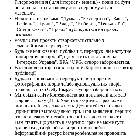
Гіперпосилання ( для інтернет - видань) - повинна бути
розміщена в підзаголовку або в першому абзаці
матеріалу.
Новини з позначками "Думка", "Експертиза", "Заява",
"Регіони", "Гроші", "Влада", "Вибори", "Тест-драйв",
"Спецпроекти", "Промо" публікуються на правах
реклами.
Розділ Спецпроекти створюється спільно з
комерційними партнерами.
Будь яке копіювання, публікація, передрук, чи наступне
поширення інформації, що містить посилання на
"Інтерфакс-Україна", EPA / UPG, суворо забороняється.
Власник веб-сторінки в розділі Я-Корреспондент є автор
публікації.
Будь-яке копіювання, передрук та відтворення
фотографічних творів та/або аудіовізуальних творів
правовласника Getty Images - суворо забороняється.
Матеріали сайту korrespondent.net призначені для осіб
старше 21 року (21+). Участь в азартних іграх може
викликати ігрову залежність. Дотримуйтесь правил
(принципів) відповідальної гри. При виявленні перших
ознак залежності негайно зверніться до спеціаліста.
Пам'ятайте, що участь в азартних іграх не може бути
джерелом доходів або альтернативою роботі.
Інформаційний ресурс korrespondent.net не проводить