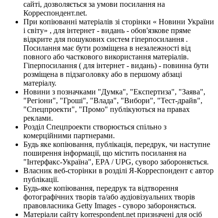
сайті, дозволяється за умови посилання на
Корреспондент.net.
При копіюванні матеріалів зі сторінки « Новини України
і світу» , для інтернет - видань - обов'язкове пряме
відкрите для пошукових систем гіперпосилання .
Посилання має бути розміщена в незалежності від
повного або часткового використання матеріалів.
Гіперпосилання ( для інтернет - видань) - повинна бути
розміщена в підзаголовку або в першому абзаці
матеріалу.
Новини з позначками "Думка", "Експертиза", "Заява",
"Регіони", "Гроші", "Влада", "Вибори", "Тест-драйв",
"Спецпроекти", "Промо" публікуються на правах
реклами.
Розділ Спецпроекти створюється спільно з
комерційними партнерами.
Будь яке копіювання, публікація, передрук, чи наступне
поширення інформації, що містить посилання на
"Інтерфакс-Україна", EPA / UPG, суворо забороняється.
Власник веб-сторінки в розділі Я-Корреспондент є автор
публікації.
Будь-яке копіювання, передрук та відтворення
фотографічних творів та/або аудіовізуальних творів
правовласника Getty Images - суворо забороняється.
Матеріали сайту korrespondent.net призначені для осіб