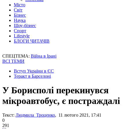
Місто
Світ
Бізнес
Наука
Шоу-бізнес
Спорт
Lifestyle
БЛОГИ ЧИТАЧІВ
СПЕЦТЕМА:
Війна в Ірані
ВСІ ТЕМИ
Вступ України в ЄС
Теракт в Барселоні
У Борисполі перекинувся
мікроавтобус, є постраждалі
Текст:
Людмила Троценко
, 11 лютого 2021, 17:41
0
291