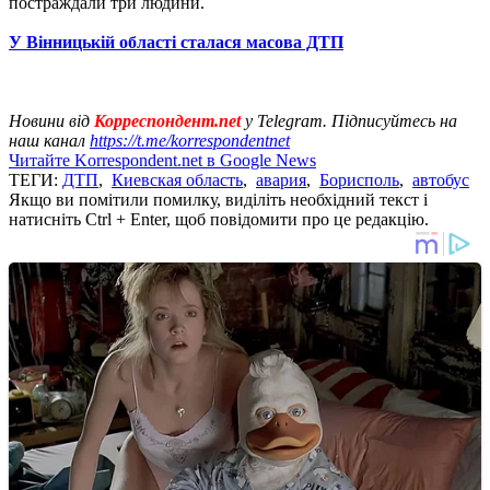
постраждали три людини.
У Вінницькій області сталася масова ДТП
Новини від
Корреспондент.net
у Telegram. Підписуйтесь на
наш канал
https://t.me/korrespondentnet
Читайте Korrespondent.net в Google News
ТЕГИ:
ДТП
,
Киевская область
,
авария
,
Борисполь
,
автобус
Якщо ви помітили помилку, виділіть необхідний текст і
натисніть Ctrl + Enter, щоб повідомити про це редакцію.