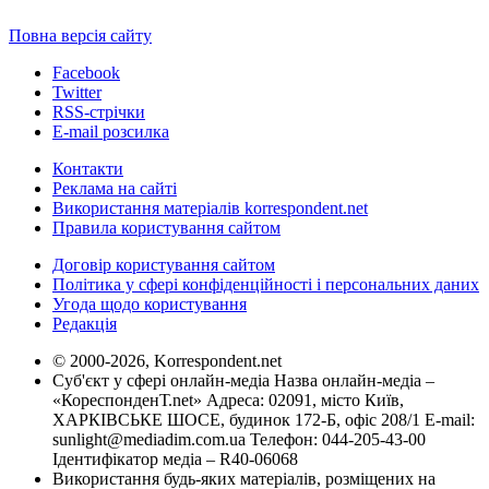
Повна версія сайту
Facebook
Twitter
RSS-стрічки
E-mail розсилка
Контакти
Реклама на сайті
Використання матеріалів korrespondent.net
Правила користування сайтом
Договір користування сайтом
Політика у сфері конфіденційності і персональних даних
Угода щодо користування
Редакція
© 2000-2026, Korrespondent.net
Суб'єкт у сфері онлайн-медіа Назва онлайн-медіа –
«КореспонденТ.net» Адреса: 02091, місто Київ,
ХАРКІВСЬКЕ ШОСЕ, будинок 172-Б, офіс 208/1 E-mail:
sunlight@mediadim.com.ua
Телефон: 044-205-43-00
Ідентифікатор медіа – R40-06068
Використання будь-яких матеріалів, розміщених на