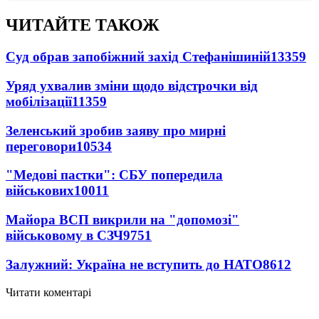
ЧИТАЙТЕ ТАКОЖ
Суд обрав запобіжний захід Стефанішиній
13359
Уряд ухвалив зміни щодо відстрочки від
мобілізації
11359
Зеленський зробив заяву про мирні
переговори
10534
"Медові пастки": СБУ попередила
військових
10011
Майора ВСП викрили на "допомозі"
військовому в СЗЧ
9751
Залужний: Україна не вступить до НАТО
8612
Читати коментарі