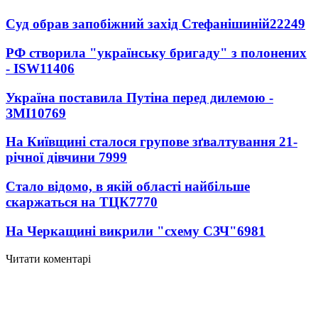
Суд обрав запобіжний захід Стефанішиній
22249
РФ створила "українську бригаду" з полонених
- ISW
11406
Україна поставила Путіна перед дилемою -
ЗМІ
10769
На Київщині сталося групове зґвалтування 21-
річної дівчини
7999
Стало відомо, в якій області найбільше
скаржаться на ТЦК
7770
На Черкащині викрили "схему СЗЧ"
6981
Читати коментарі