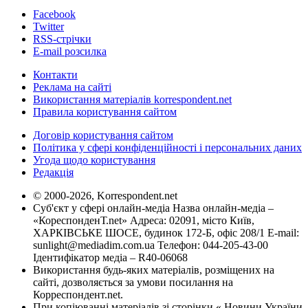
Facebook
Twitter
RSS-стрічки
E-mail розсилка
Контакти
Реклама на сайті
Використання матеріалів korrespondent.net
Правила користування сайтом
Договір користування сайтом
Політика у сфері конфіденційності і персональних даних
Угода щодо користування
Редакція
© 2000-2026, Korrespondent.net
Суб'єкт у сфері онлайн-медіа Назва онлайн-медіа –
«КореспонденТ.net» Адреса: 02091, місто Київ,
ХАРКІВСЬКЕ ШОСЕ, будинок 172-Б, офіс 208/1 E-mail:
sunlight@mediadim.com.ua
Телефон: 044-205-43-00
Ідентифікатор медіа – R40-06068
Використання будь-яких матеріалів, розміщених на
сайті, дозволяється за умови посилання на
Корреспондент.net.
При копіюванні матеріалів зі сторінки « Новини України