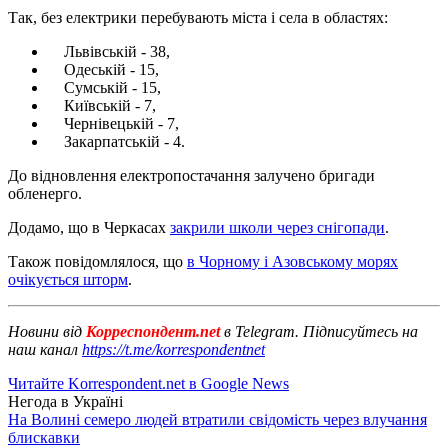
Так, без електрики перебувають міста і села в областях:
Львівській - 38,
Одеській - 15,
Сумській - 15,
Київській - 7,
Чернівецькій - 7,
Закарпатській - 4.
До відновлення електропостачання залучено бригади
обленерго.
Додамо, що в Черкасах
закрили школи через снігопади
.
Також повідомлялося, що
в Чорному і Азовському морях
очікується шторм
.
Новини від
Корреспондент.net
в Telegram. Підписуйтесь на
наш канал
https://t.me/korrespondentnet
Читайте Korrespondent.net в Google News
Негода в Україні
На Волині семеро людей втратили свідомість через влучання
блискавки