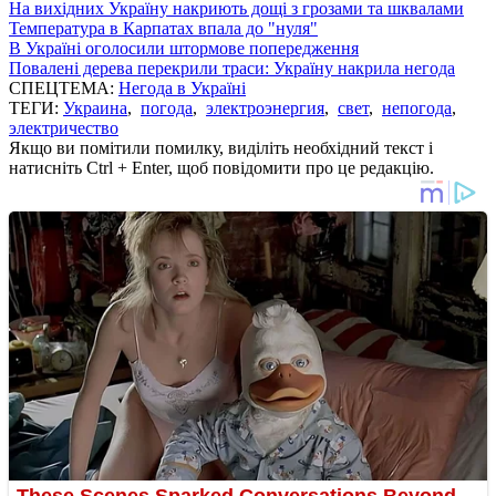
На вихідних Україну накриють дощі з грозами та шквалами
Температура в Карпатах впала до "нуля"
В Україні оголосили штормове попередження
Повалені дерева перекрили траси: Україну накрила негода
СПЕЦТЕМА:
Негода в Україні
ТЕГИ:
Украина
,
погода
,
электроэнергия
,
свет
,
непогода
,
электричество
Якщо ви помітили помилку, виділіть необхідний текст і
натисніть Ctrl + Enter, щоб повідомити про це редакцію.