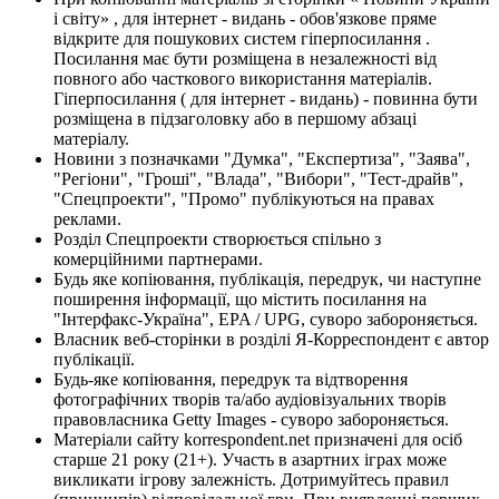
і світу» , для інтернет - видань - обов'язкове пряме
відкрите для пошукових систем гіперпосилання .
Посилання має бути розміщена в незалежності від
повного або часткового використання матеріалів.
Гіперпосилання ( для інтернет - видань) - повинна бути
розміщена в підзаголовку або в першому абзаці
матеріалу.
Новини з позначками "Думка", "Експертиза", "Заява",
"Регіони", "Гроші", "Влада", "Вибори", "Тест-драйв",
"Спецпроекти", "Промо" публікуються на правах
реклами.
Розділ Спецпроекти створюється спільно з
комерційними партнерами.
Будь яке копіювання, публікація, передрук, чи наступне
поширення інформації, що містить посилання на
"Інтерфакс-Україна", EPA / UPG, суворо забороняється.
Власник веб-сторінки в розділі Я-Корреспондент є автор
публікації.
Будь-яке копіювання, передрук та відтворення
фотографічних творів та/або аудіовізуальних творів
правовласника Getty Images - суворо забороняється.
Матеріали сайту korrespondent.net призначені для осіб
старше 21 року (21+). Участь в азартних іграх може
викликати ігрову залежність. Дотримуйтесь правил