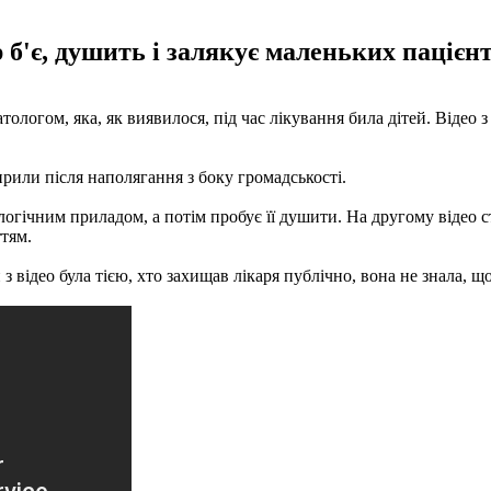
 б'є, душить і залякує маленьких пацієнт
логом, яка, як виявилося, під час лікування била дітей. Відео з
рили після наполягання з боку громадськості.
логічним приладом, а потім пробує її душити. На другому відео
ттям.
відео була тією, хто захищав лікаря публічно, вона не знала, що 