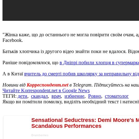
"Жінка каже, що до останнього не могла повірити своїм очам, адж
Facebook.
Батьків хлопчика із другого відео знайти поки не вдалося. Від
Раніше повідомлялося, що
в Дніпрі побили хлопця в супермарк
А в Китаї
вчитель до смерті побив школярку за неправильну ві
Новини від
Корреспондент.net
в Telegram. Підписуйтесь на на
Читайте Korrespondent.net в Google News
ТЕГИ:
дети
,
скандал
,
врач
,
избиение
,
Ровно
,
стоматолог
Якщо ви помітили помилку, виділіть необхідний текст і натисніт