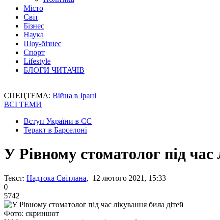
Місто
Світ
Бізнес
Наука
Шоу-бізнес
Спорт
Lifestyle
БЛОГИ ЧИТАЧІВ
СПЕЦТЕМА:
Війна в Ірані
ВСІ ТЕМИ
Вступ України в ЄС
Теракт в Барселоні
У Рівному стоматолог під час 
Текст:
Надтока Світлана
, 12 лютого 2021, 15:33
0
5742
Фото: скриншот