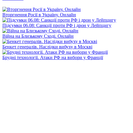
Вторгнення Росії в Україну. Онлайн
Підсумки 06.08: Санкції проти РФ і дрон у Лейпцигу
Війна на Близькому Сході. Онлайн
Бенкет генералів. Наслідки вибуху в Москві
Брудні технології. Атаки РФ на вибори у Франції