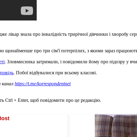
е лікар знала про інвалідність трирічної дівчинки і хворобу серц
омо щонайменше про три сім'ї потерпілих, з якими зараз працюют
еті
. Зловмисника затримали, і повідомили йому про підозру у вч
дповідь
. Побої відбувалися при всьому класові.
ш канал
https://t.me/korrespondentnet
ь Ctrl + Enter, щоб повідомити про це редакцію.