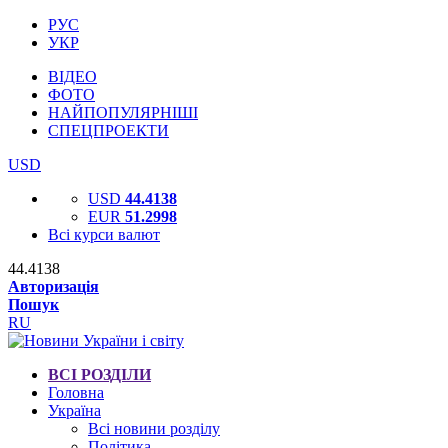
РУС
УКР
ВІДЕО
ФОТО
НАЙПОПУЛЯРНІШІ
СПЕЦПРОЕКТИ
USD
USD
44.4138
EUR
51.2998
Всі курси валют
44.4138
Авторизація
Пошук
RU
ВСІ РОЗДІЛИ
Головна
Україна
Всі новини розділу
Політика