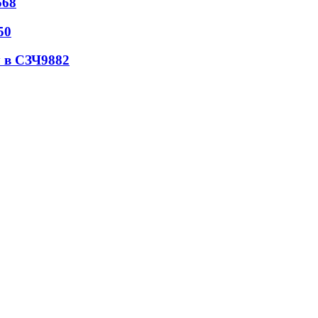
568
50
 в СЗЧ
9882