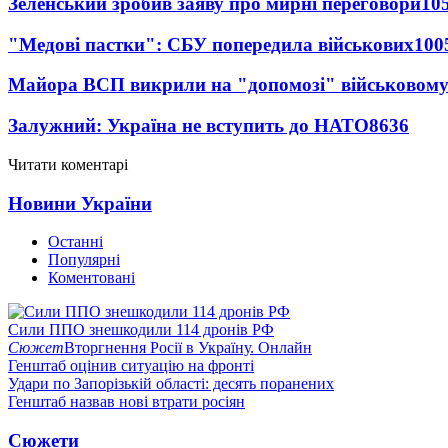
Зеленський зробив заяву про мирні переговори
10
"Медові пастки": СБУ попередила військових
100
Майора ВСП викрили на "допомозі" військовому
Залужний: Україна не вступить до НАТО
8636
Читати коментарі
Новини України
Останні
Популярні
Коментовані
Сили ППО знешкодили 114 дронів РФ
Сюжет
Вторгнення Росії в Україну. Онлайн
Генштаб оцінив ситуацію на фронті
Удари по Запорізькій області: десять поранених
Генштаб назвав нові втрати росіян
Сюжети