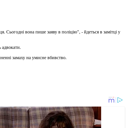
я. Сьогодні вона пише заяву в поліцію", - йдеться в замітці у
ь адвокати.
иненні замаху на умисне вбивство.