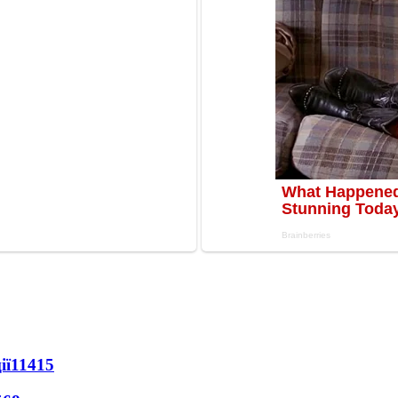
ії
11415