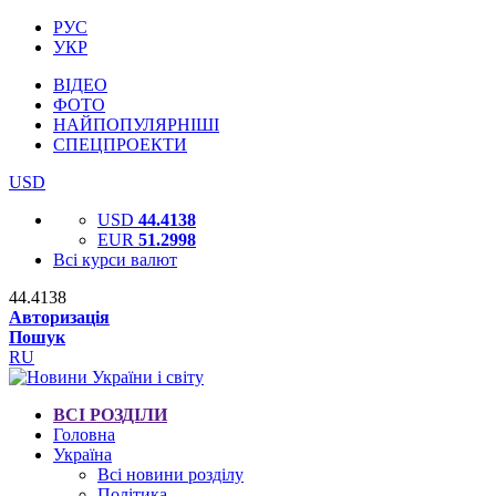
РУС
УКР
ВІДЕО
ФОТО
НАЙПОПУЛЯРНІШІ
СПЕЦПРОЕКТИ
USD
USD
44.4138
EUR
51.2998
Всі курси валют
44.4138
Авторизація
Пошук
RU
ВСІ РОЗДІЛИ
Головна
Україна
Всі новини розділу
Політика