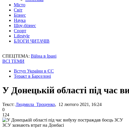
Місто
Світ
Бізнес
Наука
Шоу-бізнес
Спорт
Lifestyle
БЛОГИ ЧИТАЧІВ
СПЕЦТЕМА:
Війна в Ірані
ВСІ ТЕМИ
Вступ України в ЄС
Теракт в Барселоні
У Донецькій області під час 
Текст:
Людмила Троценко
, 12 лютого 2021, 16:24
0
124
ЗСУ зазнають втрат на Донбасі