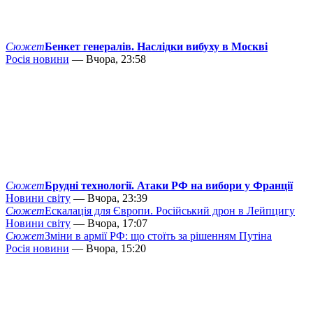
Сюжет
Бенкет генералів. Наслідки вибуху в Москві
Росія новини
— Вчора, 23:58
Сюжет
Брудні технології. Атаки РФ на вибори у Франції
Новини світу
— Вчора, 23:39
Сюжет
Ескалація для Європи. Російський дрон в Лейпцигу
Новини світу
— Вчора, 17:07
Сюжет
Зміни в армії РФ: що стоїть за рішенням Путіна
Росія новини
— Вчора, 15:20