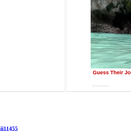
ії
11455