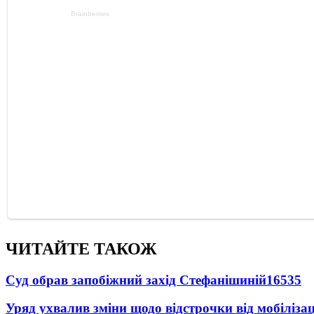
ЧИТАЙТЕ ТАКОЖ
Суд обрав запобіжний захід Стефанішиній
16535
Уряд ухвалив зміни щодо відстрочки від мобілізац