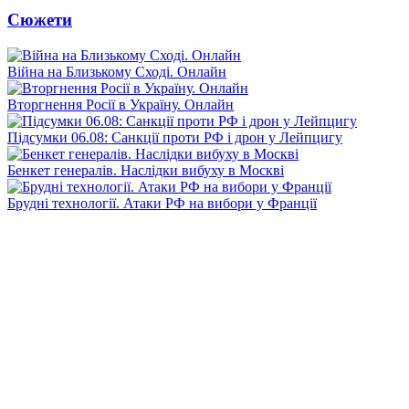
Сюжети
Війна на Близькому Сході. Онлайн
Вторгнення Росії в Україну. Онлайн
Підсумки 06.08: Санкції проти РФ і дрон у Лейпцигу
Бенкет генералів. Наслідки вибуху в Москві
Брудні технології. Атаки РФ на вибори у Франції