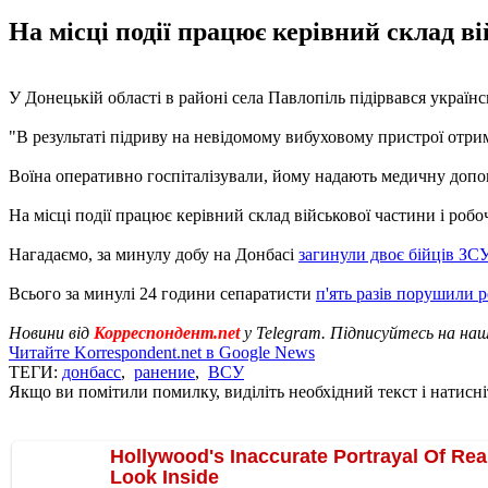
На місці події працює керівний склад в
У Донецькій області в районі села Павлопіль підірвався украї
"В результаті підриву на невідомому вибуховому пристрої отри
Воїна оперативно госпіталізували, йому надають медичну допо
На місці події працює керівний склад військової частини і роб
Нагадаємо, за минулу добу на Донбасі
загинули двоє бійців ЗСУ
Всього за минулі 24 години сепаратисти
п'ять разів порушили 
Новини від
Корреспондент.net
у Telegram. Підписуйтесь на на
Читайте Korrespondent.net в Google News
ТЕГИ:
донбасс
,
ранение
,
ВСУ
Якщо ви помітили помилку, виділіть необхідний текст і натисніт