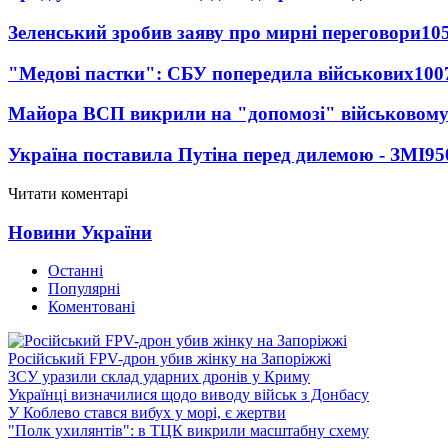
Зеленський зробив заяву про мирні переговори
10
"Медові пастки": СБУ попередила військових
100
Майора ВСП викрили на "допомозі" військовому
Україна поставила Путіна перед дилемою - ЗМІ
95
Читати коментарі
Новини України
Останні
Популярні
Коментовані
Російський FPV-дрон убив жінку на Запоріжжі
ЗСУ уразили склад ударних дронів у Криму
Українці визначилися щодо виводу військ з Донбасу
У Коблево стався вибух у морі, є жертви
"Полк ухилянтів": в ТЦК викрили масштабну схему