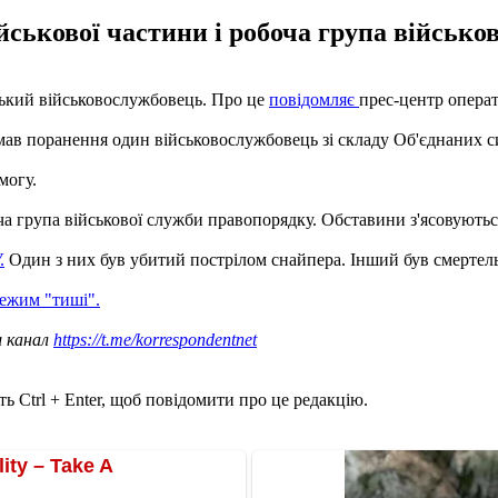
ійськової частини і робоча група військо
нський військовослужбовець. Про це
повідомляє
прес-центр опера
мав поранення один військовослужбовець зі складу Об'єднаних сил
могу.
оча група військової служби правопорядку. Обставини з'ясовуютьс
.
Один з них був убитий пострілом снайпера. Інший був смертель
режим "тиші".
ш канал
https://t.me/korrespondentnet
ь Ctrl + Enter, щоб повідомити про це редакцію.