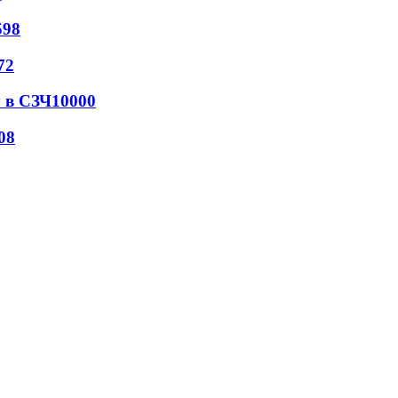
598
72
 в СЗЧ
10000
08