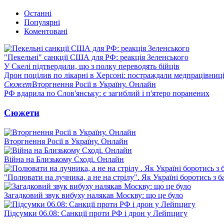
Останні
Популярні
Коментовані
"Пекельні" санкції США для РФ: реакція Зеленського
У Скелі підтвердили, що з полку переводять бійців
Дрон поцілив по лікарні в Херсоні: постраждали медпрацівниц
Сюжет
Вторгнення Росії в Україну. Онлайн
РФ вдарила по Слов'янську: є загиблий і п'ятеро поранених
Сюжети
Вторгнення Росії в Україну. Онлайн
Війна на Близькому Сході. Онлайн
"Полювати на лучника, а не на стрілу". Як Україні боротись з 
Загадковий звук вибуху налякав Москву: що це було
Підсумки 06.08: Санкції проти РФ і дрон у Лейпцигу