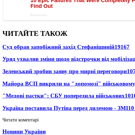
ЧИТАЙТЕ ТАКОЖ
Суд обрав запобіжний захід Стефанішиній
19167
Уряд ухвалив зміни щодо відстрочки від мобілізац
Зеленський зробив заяву про мирні переговори
10
Майора ВСП викрили на "допомозі" військовому
"Медові пастки": СБУ попередила військових
101
Україна поставила Путіна перед дилемою - ЗМІ
10
Читати коментарі
Новини України