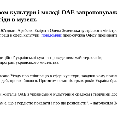
тром культури і молоді ОАЕ запропонувал
іди в музеях.
 Об'єднані Арабські Емірати Олена Зеленська зустрілася з мініст
раці в сфері культури,
повідомляє
прес-служба Офісу президента
ційної української кухні з проведенням майстер-класів;
програм українського мистецтва;
сано Угоду про співпрацю в сфері культури, завдяки чому почал
ідей, про які йшлося. Протягом останніх трьох років Україна бра
и жителів ОАЕ з українським культурним спадком і творчими до
Нам є, що з гордістю показати і про що розповісти", - наголосила З