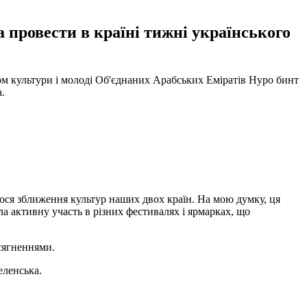
а провести в країні тижні українського
ром культури і молоді Об'єднаних Арабських Еміратів Нуро бинт
.
ося зближення культур наших двох країн. На мою думку, ця
ла активну участь в різних фестивалях і ярмарках, що
сягненнями.
еленська.