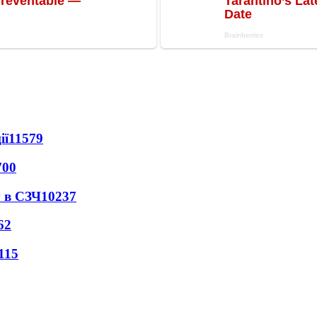
ії
11579
700
 в СЗЧ
10237
62
115