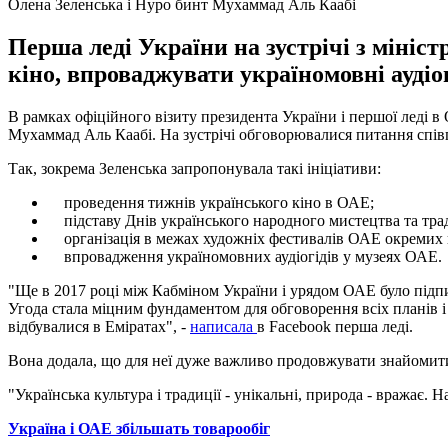
Олена Зеленська і Нуро бинт Мухаммад Аль Каабі
Перша леді України на зустрічі з мініс
кіно, впроваджувати україномовні аудіог
В рамках офіційного візиту президента України і першої леді в
Мухаммад Аль Каабі. На зустрічі обговорювалися питання співп
Так, зокрема Зеленська запропонувала такі ініціативи:
проведення тижнів українського кіно в ОАЕ;
підставу Днів українського народного мистецтва та тради
організація в межах художніх фестивалів ОАЕ окремих 
впровадження україномовних аудіогідів у музеях ОАЕ.
"Ще в 2017 році між Кабміном України і урядом ОАЕ було підпи
Угода стала міцним фундаментом для обговорення всіх планів і 
відбувалися в Еміратах", -
написала
в Facebook перша леді.
Вона додала, що для неї дуже важливо продовжувати знайомит
"Українська культура і традиції - унікальні, природа - вражає. 
Україна і ОАЕ збільшать товарообіг