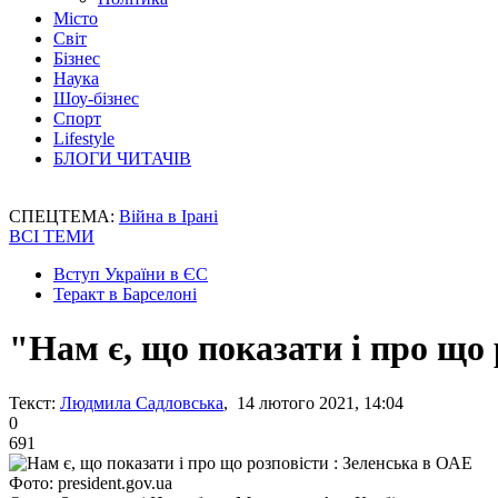
Місто
Світ
Бізнес
Наука
Шоу-бізнес
Спорт
Lifestyle
БЛОГИ ЧИТАЧІВ
СПЕЦТЕМА:
Війна в Ірані
ВСІ ТЕМИ
Вступ України в ЄС
Теракт в Барселоні
"Нам є, що показати і про що
Текст:
Людмила Садловська
, 14 лютого 2021, 14:04
0
691
Фото: president.gov.ua