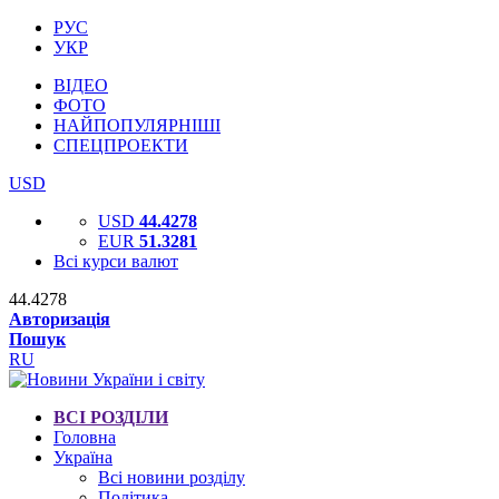
РУС
УКР
ВІДЕО
ФОТО
НАЙПОПУЛЯРНІШІ
СПЕЦПРОЕКТИ
USD
USD
44.4278
EUR
51.3281
Всі курси валют
44.4278
Авторизація
Пошук
RU
ВСІ РОЗДІЛИ
Головна
Україна
Всі новини розділу
Політика