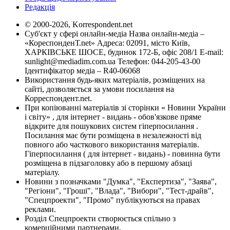
Редакція
© 2000-2026, Korrespondent.net
Суб'єкт у сфері онлайн-медіа Назва онлайн-медіа –
«КореспонденТ.net» Адреса: 02091, місто Київ,
ХАРКІВСЬКЕ ШОСЕ, будинок 172-Б, офіс 208/1 E-mail:
sunlight@mediadim.com.ua
Телефон: 044-205-43-00
Ідентифікатор медіа – R40-06068
Використання будь-яких матеріалів, розміщених на
сайті, дозволяється за умови посилання на
Корреспондент.net.
При копіюванні матеріалів зі сторінки « Новини України
і світу» , для інтернет - видань - обов'язкове пряме
відкрите для пошукових систем гіперпосилання .
Посилання має бути розміщена в незалежності від
повного або часткового використання матеріалів.
Гіперпосилання ( для інтернет - видань) - повинна бути
розміщена в підзаголовку або в першому абзаці
матеріалу.
Новини з позначками "Думка", "Експертиза", "Заява",
"Регіони", "Гроші", "Влада", "Вибори", "Тест-драйв",
"Спецпроекти", "Промо" публікуються на правах
реклами.
Розділ Спецпроекти створюється спільно з
комерційними партнерами.