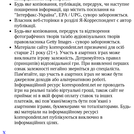
Будь яке копіювання, публікація, передрук, чи наступне
поширення інформації, що містить посилання на
"Інтерфакс-Україна", EPA / UPG, суворо забороняється.
Власник веб-сторінки в розділі Я-Корреспондент є автор
публікації.
Будь-яке копіювання, передрук та відтворення
фотографічних творів та/або аудіовізуальних творів
правовласника Getty Images - суворо забороняється.
Матеріали сайту korrespondent.net призначені для осіб
старше 21 року (21+). Участь в азартних іграх може
викликати ігрову залежність. Дотримуйтесь правил
(принципів) відповідальної гри. При виявленні перших
ознак залежності негайно зверніться до спеціаліста.
Пам'ятайте, що участь в азартних іграх не може бути
джерелом доходів або альтернативою роботі.
Інформаційний ресурс korrespondent.net не проводить
ігри на реальні та/або віртуальні гроші, також сайт не
приймає ні в якій формі оплату ставок та інших
платежів, які пов’язані/можуть бути пов’язані з
азартними іграми, букмекерами чи тоталізаторами. Будь-
які матеріали на інформаційному ресурсі
korrespondent.net публікуються виключно в
інформаційних цілях.
X