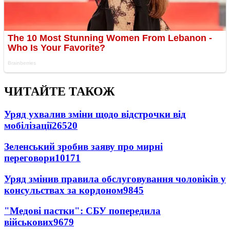
ЧИТАЙТЕ ТАКОЖ
Уряд ухвалив зміни щодо відстрочки від
мобілізації
26520
Зеленський зробив заяву про мирні
переговори
10171
Уряд змінив правила обслуговування чоловіків у
консульствах за кордоном
9845
"Медові пастки": СБУ попередила
військових
9679