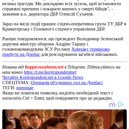
велика трагедія. Ми докладемо всіх зусиль, щоб встановити
справжні причини і покарати винних у смерті бійців", -
зазначив в.о. директора ДБР Олексій Сухачов.
Зараз на місці події працює слідчо-оперативна група ТУ ДБР в
Краматорську і Головного слідчого управління ДБР.
Раніше повідомлялося, що президент Володимир Зеленський
доручив міністру оборони Андрію Тарану і
головнокомандувача ЗСУ Руслану
Хомчаку терміново
прибути на Донбас
для розслідування загибелі військових.
Новини від
Корреспондент.net
в Telegram. Підписуйтесь на
наш канал
https://t.me/korrespondentnet
Читайте Korrespondent.net в Google News
СПЕЦТЕМА:
Операція об'єднаних сил на Донбасі
ТЕГИ:
военные
Якщо ви помітили помилку, виділіть необхідний текст і
натисніть Ctrl + Enter, щоб повідомити про це редакцію.