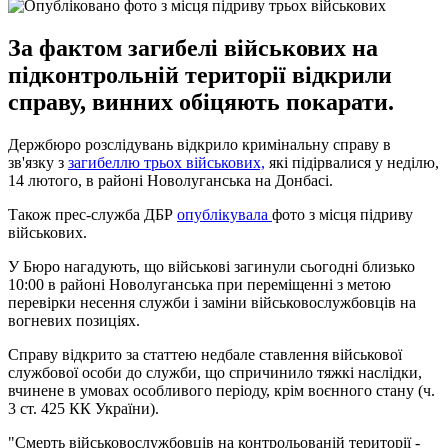
За фактом загибелі військових на
підконтрольній території відкрили
справу, винних обіцяють покарати.
Держбюро розслідувань відкрило кримінальну справу в
зв'язку з
загибеллю трьох військових,
які підірвалися у неділю,
14 лютого, в районі Новолуганська на Донбасі.
Також прес-служба ДБР
опублікувала
фото з місця підриву
військових.
У Бюро нагадують, що військові загинули сьогодні близько
10:00 в районі Новолуганська при переміщенні з метою
перевірки несення служби і заміни військовослужбовців на
вогневих позиціях.
Справу відкрито за статтею недбале ставлення військової
службової особи до служби, що спричинило тяжкі наслідки,
вчинене в умовах особливого періоду, крім воєнного стану (ч.
3 ст. 425 КК України).
"Смерть військовослужбовців на контрольованій території -