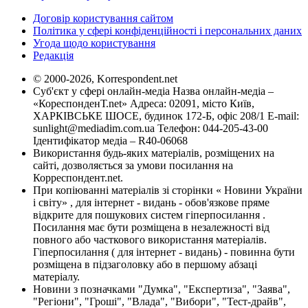
Договір користування сайтом
Політика у сфері конфіденційності і персональних даних
Угода щодо користування
Редакція
© 2000-2026, Korrespondent.net
Суб'єкт у сфері онлайн-медіа Назва онлайн-медіа –
«КореспонденТ.net» Адреса: 02091, місто Київ,
ХАРКІВСЬКЕ ШОСЕ, будинок 172-Б, офіс 208/1 E-mail:
sunlight@mediadim.com.ua
Телефон: 044-205-43-00
Ідентифікатор медіа – R40-06068
Використання будь-яких матеріалів, розміщених на
сайті, дозволяється за умови посилання на
Корреспондент.net.
При копіюванні матеріалів зі сторінки « Новини України
і світу» , для інтернет - видань - обов'язкове пряме
відкрите для пошукових систем гіперпосилання .
Посилання має бути розміщена в незалежності від
повного або часткового використання матеріалів.
Гіперпосилання ( для інтернет - видань) - повинна бути
розміщена в підзаголовку або в першому абзаці
матеріалу.
Новини з позначками "Думка", "Експертиза", "Заява",
"Регіони", "Гроші", "Влада", "Вибори", "Тест-драйв",