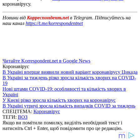
коронавірусу.
Новини від
Корреспондент.net
в Telegram. Підписуйтесь на
наш канал
https://t.me/korrespondentnet
Читайте Korrespondent.net в Google News
Коронавірус
В Україні вперше виявили новий варіант коронавірусу Цикада
В Україні за тиждень різко зросла кількість хворих на COVID-
19
Нові штами COVID-19: особливості та кількість хворих в
Україні
У Києві різко зросла кількість хворих на коронавірус
В Україні утричі зросла кількість випадків COVID за тиждень
СПЕЦТЕМА:
Коронавірус
ТЕГИ:
ВОЗ
Якщо ви помітили помилку, виділіть необхідний текст і
натисніть Ctrl + Enter, щоб повідомити про це редакцію.