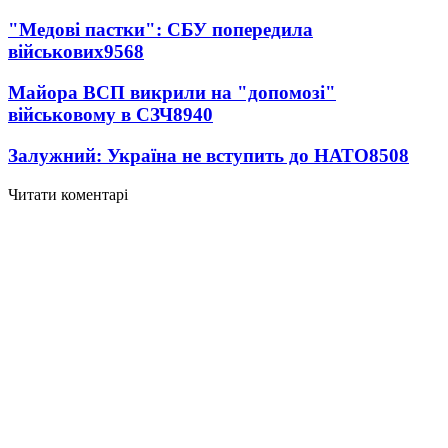
"Медові пастки": СБУ попередила
військових
9568
Майора ВСП викрили на "допомозі"
військовому в СЗЧ
8940
Залужний: Україна не вступить до НАТО
8508
Читати коментарі