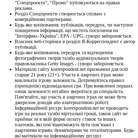
"Спецпроекти", "Промо" публікуються на правах
реклами.
Розділ Спецпроекти створюється спільно з
комерційними партнерами.
Будь яке копіювання, публікація, передрук, чи наступне
поширення інформації, що містить посилання на
"Інтерфакс-Україна", EPA / UPG, суворо забороняється.
Власник веб-сторінки в розділі Я-Корреспондент є автор
публікації.
Будь-яке копіювання, передрук та відтворення
фотографічних творів та/або аудіовізуальних творів
правовласника Getty Images - суворо забороняється.
Матеріали сайту korrespondent.net призначені для осіб
старше 21 року (21+). Участь в азартних іграх може
викликати ігрову залежність. Дотримуйтесь правил
(принципів) відповідальної гри. При виявленні перших
ознак залежності негайно зверніться до спеціаліста.
Пам'ятайте, що участь в азартних іграх не може бути
джерелом доходів або альтернативою роботі.
Інформаційний ресурс korrespondent.net не проводить
ігри на реальні та/або віртуальні гроші, також сайт не
приймає ні в якій формі оплату ставок та інших
платежів, які пов’язані/можуть бути пов’язані з
азартними іграми, букмекерами чи тоталізаторами. Будь-
які матеріали на інформаційному ресурсі