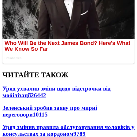
ЧИТАЙТЕ ТАКОЖ
Уряд ухвалив зміни щодо відстрочки від
мобілізації
26442
Зеленський зробив заяву про мирні
переговори
10115
Уряд змінив правила обслуговування чоловіків у
консульствах за кордоном
9789