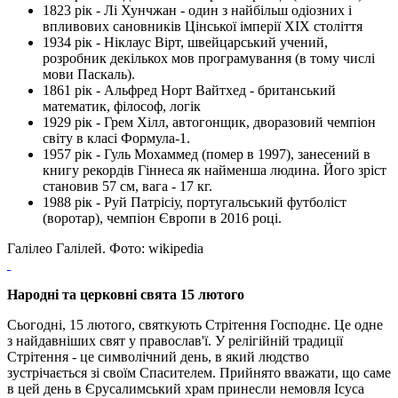
1823 рік - Лі Хунчжан - один з найбільш одіозних і
впливових сановників Цінської імперії XIX століття
1934 рік - Ніклаус Вірт, швейцарський учений,
розробник декількох мов програмування (в тому числі
мови Паскаль).
1861 рік - Альфред Норт Вайтхед - британський
математик, філософ, логік
1929 рік - Грем Хілл, автогонщик, дворазовий чемпіон
світу в класі Формула-1.
1957 рік - Гуль Мохаммед (помер в 1997), занесений в
книгу рекордів Гіннеса як найменша людина. Його зріст
становив 57 см, вага - 17 кг.
1988 рік - Руй Патрісіу, португальський футболіст
(воротар), чемпіон Європи в 2016 році.
Галілео Галілей. Фото: wikipedia
Народні та церковні свята 15 лютого
Сьогодні, 15 лютого, святкують Стрітення Господнє. Це одне
з найдавніших свят у православ'ї. У релігійній традиції
Стрітення - це символічний день, в який людство
зустрічається зі своїм Спасителем. Прийнято вважати, що саме
в цей день в Єрусалимський храм принесли немовля Ісуса