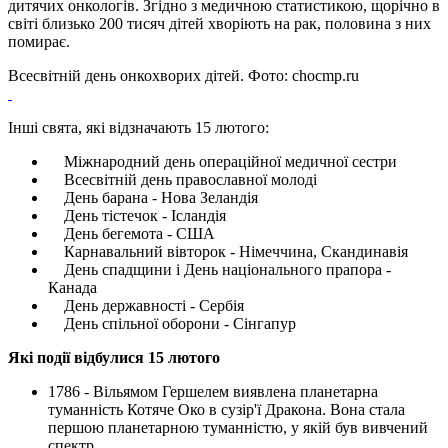
дитячих онкологів. Згідно з медичною статистикою, щорічно в
світі близько 200 тисяч дітей хворіють на рак, половина з них
помирає.
Всесвітній день онкохворих дітей. Фото: chocmp.ru
Інші свята, які відзначають 15 лютого:
Міжнародний день операційної медичної сестри
Всесвітній день православної молоді
День барана - Нова Зеландія
День тістечок - Ісландія
День бегемота - США
Карнавальний вівторок - Німеччина, Скандинавія
День спадщини і День національного прапора -
Канада
День державності - Сербія
День спільної оборони - Сінгапур
Які події відбулися 15 лютого
1786 - Вільямом Гершелем виявлена ​​планетарна
туманність Котяче Око в сузір'ї Дракона. Вона стала
першою планетарною туманністю, у якій був вивчений
спектр.