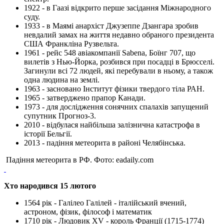
1922 - в Гаазі відкрито перше засідання Міжнародного
суду.
1933 - в Маямі анархіст Джузеппе Дзангара зробив
невдалий замах на життя недавно обраного президента
США Франкліна Рузвельта.
1961 - рейс 548 авіакомпанії Sabena, Боїнг 707, що
вилетів з Нью-Йорка, розбився при посадці в Брюсселі.
Загинули всі 72 людей, які перебували в ньому, а також
одна людина на землі.
1963 - засновано Інститут фізики твердого тіла РАН.
1965 - затверджено прапор Канади.
1973 - для дослідження сонячних спалахів запущений
супутник Прогноз-3.
2010 - відбулася найбільша залізнична катастрофа в
історії Бельгії.
2013 - падіння метеорита в районі Челябінська.
Падіння метеорита в РФ. Фото: eadaily.com
Хто народився 15 лютого
1564 рік - Галілео Галілей - італійський вчений,
астроном, фізик, філософ і математик
1710 рік - Людовик XV - король Франції (1715-1774)