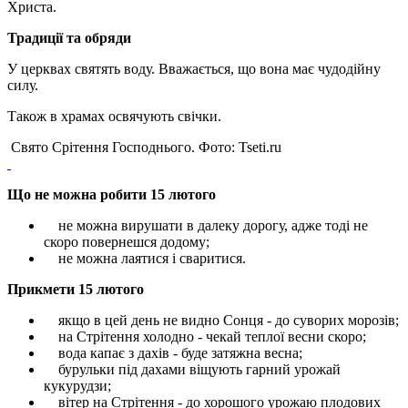
Христа.
Традиції та обряди
У церквах святять воду. Вважається, що вона має чудодійну
силу.
Також в храмах освячують свічки.
Свято Срітення Господнього. Фото: Tseti.ru
Що не можна робити 15 лютого
не можна вирушати в далеку дорогу, адже тоді не
скоро повернешся додому;
не можна лаятися і сваритися.
Прикмети 15 лютого
якщо в цей день не видно Сонця - до суворих морозів;
на Стрітення холодно - чекай теплої весни скоро;
вода капає з дахів - буде затяжна весна;
бурульки під дахами віщують гарний урожай
кукурудзи;
вітер на Стрітення - до хорошого урожаю плодових