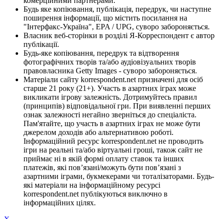
комерційними партнерами.
Будь яке копіювання, публікація, передрук, чи наступне
поширення інформації, що містить посилання на
"Інтерфакс-Україна", EPA / UPG, суворо забороняється.
Власник веб-сторінки в розділі Я-Корреспондент є автор
публікації.
Будь-яке копіювання, передрук та відтворення
фотографічних творів та/або аудіовізуальних творів
правовласника Getty Images - суворо забороняється.
Матеріали сайту korrespondent.net призначені для осіб
старше 21 року (21+). Участь в азартних іграх може
викликати ігрову залежність. Дотримуйтесь правил
(принципів) відповідальної гри. При виявленні перших
ознак залежності негайно зверніться до спеціаліста.
Пам'ятайте, що участь в азартних іграх не може бути
джерелом доходів або альтернативою роботі.
Інформаційний ресурс korrespondent.net не проводить
ігри на реальні та/або віртуальні гроші, також сайт не
приймає ні в якій формі оплату ставок та інших
платежів, які пов’язані/можуть бути пов’язані з
азартними іграми, букмекерами чи тоталізаторами. Будь-
які матеріали на інформаційному ресурсі
korrespondent.net публікуються виключно в
інформаційних цілях.