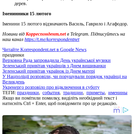
дерев.
Іменинники 15 лютого
Іменини 15 лютого відзначають Василь, Гаврило і Агафодор.
Новини від
Корреспондент.net
в Telegram. Підписуйтесь на
наш канал
https://t.me/korrespondentnet
Читайте Korrespondent.net в Google News
праздники
Верховна Рада запровадила День української музики
Зеленський привітав українців з Днем вишиванки
Зеленський привітав українок із Днем матері
У Нацполіції розповіли, чи порушували порядок українці на
Великдень
Укренерго розповіло про відключення в суботу
ТЕГИ:
праздники
,
события
,
традиции
,
приметы
,
именины
Якщо ви помітили помилку, виділіть необхідний текст і
натисніть Ctrl + Enter, щоб повідомити про це редакцію.