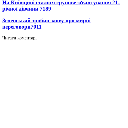
На Київщині сталося групове зґвалтування 21-
річної дівчини
7189
Зеленський зробив заяву про мирні
переговори
7011
Читати коментарі