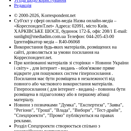
Угода щодо користування
Редакція
© 2000-2026, Korrespondent.net
Суб'єкт у сфері онлайн-медіа Назва онлайн-медіа –
«КореспонденТ.net» Адреса: 02091, місто Київ,
ХАРКІВСЬКЕ ШОСЕ, будинок 172-Б, офіс 208/1 E-mail:
sunlight@mediadim.com.ua
Телефон: 044-205-43-00
Ідентифікатор медіа – R40-06068
Використання будь-яких матеріалів, розміщених на
сайті, дозволяється за умови посилання на
Корреспондент.net.
При копіюванні матеріалів зі сторінки « Новини України
і світу» , для інтернет - видань - обов'язкове пряме
відкрите для пошукових систем гіперпосилання .
Посилання має бути розміщена в незалежності від
повного або часткового використання матеріалів.
Гіперпосилання ( для інтернет - видань) - повинна бути
розміщена в підзаголовку або в першому абзаці
матеріалу.
Новини з позначками "Думка", "Експертиза", "Заява",
"Регіони", "Гроші", "Влада", "Вибори", "Тест-драйв",
"Спецпроекти", "Промо" публікуються на правах
реклами.
Розділ Спецпроекти створюється спільно з