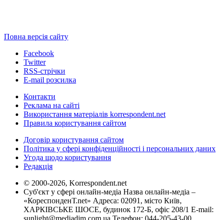
Повна версія сайту
Facebook
Twitter
RSS-стрічки
E-mail розсилка
Контакти
Реклама на сайті
Використання матеріалів korrespondent.net
Правила користування сайтом
Договір користування сайтом
Політика у сфері конфіденційності і персональних даних
Угода щодо користування
Редакція
© 2000-2026, Korrespondent.net
Суб'єкт у сфері онлайн-медіа Назва онлайн-медіа –
«КореспонденТ.net» Адреса: 02091, місто Київ,
ХАРКІВСЬКЕ ШОСЕ, будинок 172-Б, офіс 208/1 E-mail:
sunlight@mediadim.com.ua
Телефон: 044-205-43-00