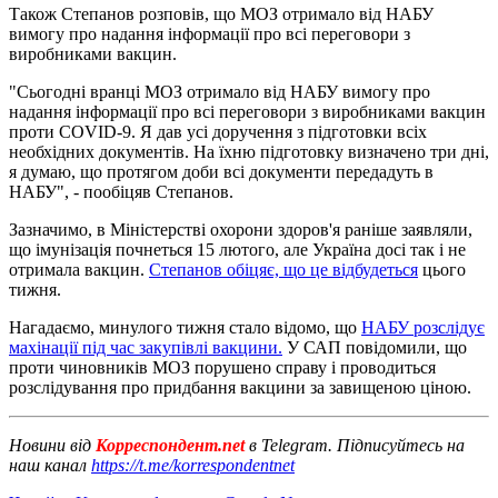
Також Степанов розповів, що МОЗ отримало від НАБУ
вимогу про надання інформації про всі переговори з
виробниками вакцин.
"Сьогодні вранці МОЗ отримало від НАБУ вимогу про
надання інформації про всі переговори з виробниками вакцин
проти COVID-9. Я дав усі доручення з підготовки всіх
необхідних документів. На їхню підготовку визначено три дні,
я думаю, що протягом доби всі документи передадуть в
НАБУ", - пообіцяв Степанов.
Зазначимо, в Міністерстві охорони здоров'я раніше заявляли,
що імунізація почнеться 15 лютого, але Україна досі так і не
отримала вакцин.
Степанов обіцяє, що це відбудеться
цього
тижня.
Нагадаємо, минулого тижня стало відомо, що
НАБУ розслідує
махінації під час закупівлі вакцини.
У САП повідомили, що
проти чиновників МОЗ порушено справу і проводиться
розслідування про придбання вакцини за завищеною ціною.
Новини від
Корреспондент.net
в Telegram. Підписуйтесь на
наш канал
https://t.me/korrespondentnet