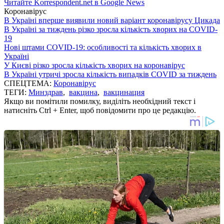
Читайте Korrespondent.net в Google News
Коронавірус
В Україні вперше виявили новий варіант коронавірусу Цикада
В Україні за тиждень різко зросла кількість хворих на COVID-
19
Нові штами COVID-19: особливості та кількість хворих в
Україні
У Києві різко зросла кількість хворих на коронавірус
В Україні утричі зросла кількість випадків COVID за тиждень
СПЕЦТЕМА:
Коронавірус
ТЕГИ:
Минздрав
,
вакцина
,
вакцинация
Якщо ви помітили помилку, виділіть необхідний текст і
натисніть Ctrl + Enter, щоб повідомити про це редакцію.