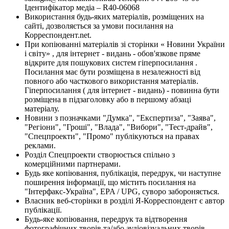
Ідентифікатор медіа – R40-06068
Використання будь-яких матеріалів, розміщених на
сайті, дозволяється за умови посилання на
Корреспондент.net.
При копіюванні матеріалів зі сторінки « Новини України
і світу» , для інтернет - видань - обов'язкове пряме
відкрите для пошукових систем гіперпосилання .
Посилання має бути розміщена в незалежності від
повного або часткового використання матеріалів.
Гіперпосилання ( для інтернет - видань) - повинна бути
розміщена в підзаголовку або в першому абзаці
матеріалу.
Новини з позначками "Думка", "Експертиза", "Заява",
"Регіони", "Гроші", "Влада", "Вибори", "Тест-драйв",
"Спецпроекти", "Промо" публікуються на правах
реклами.
Розділ Спецпроекти створюється спільно з
комерційними партнерами.
Будь яке копіювання, публікація, передрук, чи наступне
поширення інформації, що містить посилання на
"Інтерфакс-Україна", EPA / UPG, суворо забороняється.
Власник веб-сторінки в розділі Я-Корреспондент є автор
публікації.
Будь-яке копіювання, передрук та відтворення
фотографічних творів та/або аудіовізуальних творів