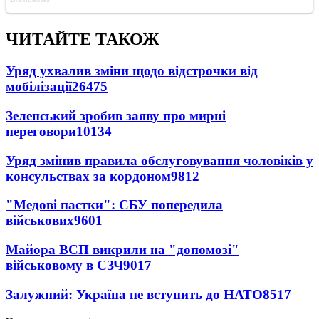
ЧИТАЙТЕ ТАКОЖ
Уряд ухвалив зміни щодо відстрочки від
мобілізації
26475
Зеленський зробив заяву про мирні
переговори
10134
Уряд змінив правила обслуговування чоловіків у
консульствах за кордоном
9812
"Медові пастки": СБУ попередила
військових
9601
Майора ВСП викрили на "допомозі"
військовому в СЗЧ
9017
Залужний: Україна не вступить до НАТО
8517