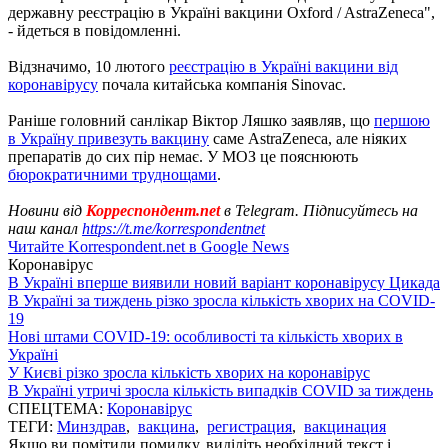
державну реєстрацію в Україні вакцини Oxford / AstraZeneca",
- йдеться в повідомленні.
Відзначимо, 10 лютого
реєстрацію в Україні вакцини від
коронавірусу
почала китайська компанія Sinovac.
Раніше головний санлікар Віктор Ляшко заявляв, що
першою
в Україну привезуть вакцину
саме AstraZeneca, але ніяких
препаратів до сих пір немає. У МОЗ це пояснюють
бюрократичними труднощами
.
Новини від
Корреспондент.net
в Telegram. Підписуйтесь на
наш канал
https://t.me/korrespondentnet
Читайте Korrespondent.net в Google News
Коронавірус
В Україні вперше виявили новий варіант коронавірусу Цикада
В Україні за тиждень різко зросла кількість хворих на COVID-
19
Нові штами COVID-19: особливості та кількість хворих в
Україні
У Києві різко зросла кількість хворих на коронавірус
В Україні утричі зросла кількість випадків COVID за тиждень
СПЕЦТЕМА:
Коронавірус
ТЕГИ:
Минздрав
,
вакцина
,
регистрация
,
вакцинация
Якщо ви помітили помилку, виділіть необхідний текст і