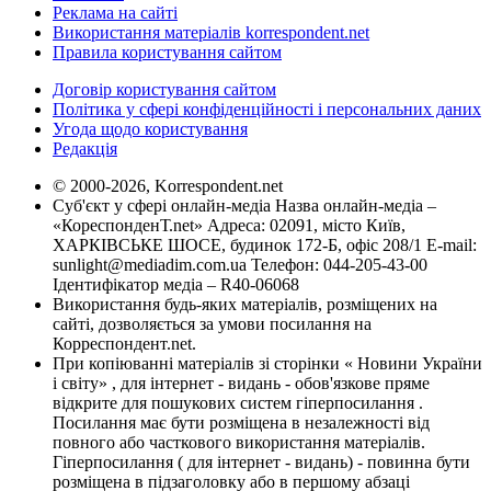
Реклама на сайті
Використання матеріалів korrespondent.net
Правила користування сайтом
Договір користування сайтом
Політика у сфері конфіденційності і персональних даних
Угода щодо користування
Редакція
© 2000-2026, Korrespondent.net
Суб'єкт у сфері онлайн-медіа Назва онлайн-медіа –
«КореспонденТ.net» Адреса: 02091, місто Київ,
ХАРКІВСЬКЕ ШОСЕ, будинок 172-Б, офіс 208/1 E-mail:
sunlight@mediadim.com.ua
Телефон: 044-205-43-00
Ідентифікатор медіа – R40-06068
Використання будь-яких матеріалів, розміщених на
сайті, дозволяється за умови посилання на
Корреспондент.net.
При копіюванні матеріалів зі сторінки « Новини України
і світу» , для інтернет - видань - обов'язкове пряме
відкрите для пошукових систем гіперпосилання .
Посилання має бути розміщена в незалежності від
повного або часткового використання матеріалів.
Гіперпосилання ( для інтернет - видань) - повинна бути
розміщена в підзаголовку або в першому абзаці