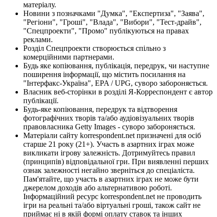
матеріалу.
Новини з позначками "Думка", "Експертиза", "Заява",
"Регіони", "Гроші", "Влада", "Вибори", "Тест-драйв",
"Спецпроекти", "Промо" публікуються на правах
реклами.
Розділ Спецпроекти створюється спільно з
комерційними партнерами.
Будь яке копіювання, публікація, передрук, чи наступне
поширення інформації, що містить посилання на
"Інтерфакс-Україна", EPA / UPG, суворо забороняється.
Власник веб-сторінки в розділі Я-Корреспондент є автор
публікації.
Будь-яке копіювання, передрук та відтворення
фотографічних творів та/або аудіовізуальних творів
правовласника Getty Images - суворо забороняється.
Матеріали сайту korrespondent.net призначені для осіб
старше 21 року (21+). Участь в азартних іграх може
викликати ігрову залежність. Дотримуйтесь правил
(принципів) відповідальної гри. При виявленні перших
ознак залежності негайно зверніться до спеціаліста.
Пам'ятайте, що участь в азартних іграх не може бути
джерелом доходів або альтернативою роботі.
Інформаційний ресурс korrespondent.net не проводить
ігри на реальні та/або віртуальні гроші, також сайт не
приймає ні в якій формі оплату ставок та інших