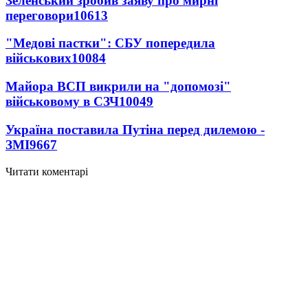
Зеленський зробив заяву про мирні
переговори
10613
"Медові пастки": СБУ попередила
військових
10084
Майора ВСП викрили на "допомозі"
військовому в СЗЧ
10049
Україна поставила Путіна перед дилемою -
ЗМІ
9667
Читати коментарі