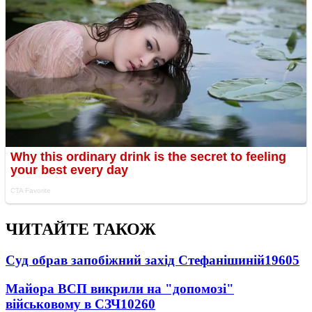
ЧИТАЙТЕ ТАКОЖ
Суд обрав запобіжний захід Стефанішиній
19605
Майора ВСП викрили на "допомозі"
військовому в СЗЧ
10260