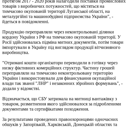
протягом 2017 - 2020 років налагодили поставки промислових
товарів з виробничих потужностей, що містяться на
тимчасово окупованій території Луганської області, на
металургійні та машинобудівні підприємства України", -
йдеться в повідомленні.
Продукцію переправляли через неконтрольовані ділянки
кордону України з РФ на тимчасово окупованій території. У
Росії здійснювалась підміна митних документів, потім товари
імпортували в Україну під виглядом продукції вітчизняного
виробництва.
"Отримані кошти організатори переводили в готівку через
низку фіктивних комерційних структур. Частину грошей
переправляли на тимчасово неконтрольовану територію
України і використовували для фінансування окупаційної
влади так званої "ЛНР" і незаконних збройних формувань", -
додали у відомстві.
Відзначається, що СБУ затримала на митниці вантажівку з
товаром, розмитнення якого здійснювалося за підробленими
документами та сертифікатами походження.
За результатами проведених правоохоронцями одночасних
обшуків у Запорізькій, Харківській, Донецькій областях та