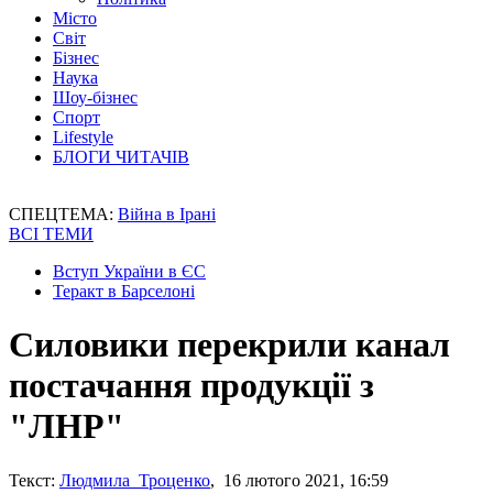
Місто
Світ
Бізнес
Наука
Шоу-бізнес
Спорт
Lifestyle
БЛОГИ ЧИТАЧІВ
СПЕЦТЕМА:
Війна в Ірані
ВСІ ТЕМИ
Вступ України в ЄС
Теракт в Барселоні
Силовики перекрили канал
постачання продукції з
"ЛНР"
Текст:
Людмила Троценко
, 16 лютого 2021, 16:59