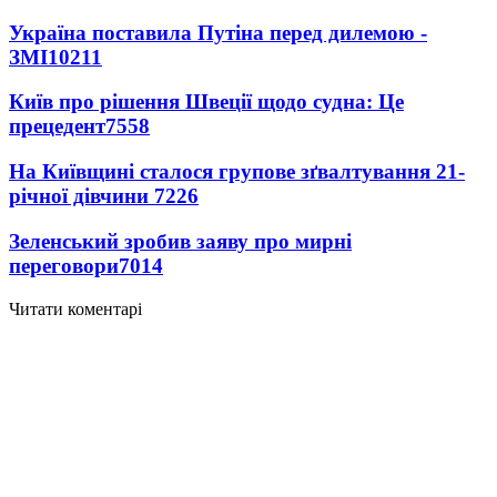
Україна поставила Путіна перед дилемою -
ЗМІ
10211
Київ про рішення Швеції щодо судна: Це
прецедент
7558
На Київщині сталося групове зґвалтування 21-
річної дівчини
7226
Зеленський зробив заяву про мирні
переговори
7014
Читати коментарі