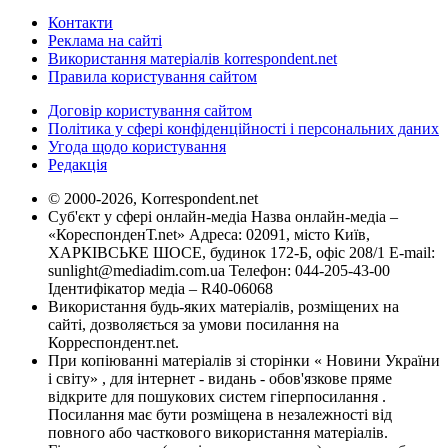
Контакти
Реклама на сайті
Використання матеріалів korrespondent.net
Правила користування сайтом
Договір користування сайтом
Політика у сфері конфіденційності і персональних даних
Угода щодо користування
Редакція
© 2000-2026, Korrespondent.net
Суб'єкт у сфері онлайн-медіа Назва онлайн-медіа –
«КореспонденТ.net» Адреса: 02091, місто Київ,
ХАРКІВСЬКЕ ШОСЕ, будинок 172-Б, офіс 208/1 E-mail:
sunlight@mediadim.com.ua
Телефон: 044-205-43-00
Ідентифікатор медіа – R40-06068
Використання будь-яких матеріалів, розміщених на
сайті, дозволяється за умови посилання на
Корреспондент.net.
При копіюванні матеріалів зі сторінки « Новини України
і світу» , для інтернет - видань - обов'язкове пряме
відкрите для пошукових систем гіперпосилання .
Посилання має бути розміщена в незалежності від
повного або часткового використання матеріалів.