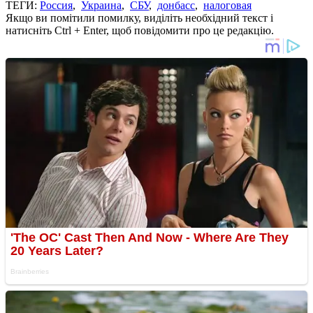
ТЕГИ:
Россия
,
Украина
,
СБУ
,
донбасс
,
налоговая
Якщо ви помітили помилку, виділіть необхідний текст і
натисніть Ctrl + Enter, щоб повідомити про це редакцію.