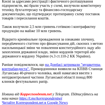
Києві за адресами реєстрації і фактичного розташування
підприємств, які брали участь у схемі, вилучили комп'ютерну
техніку, бухгалтерську та фінансово-господарську
документацію, що підтверджує протиправну схему поставок
товарів і пересилання коштів.
Також вилучили 2,5 млн гривень готівкою і контрафактну
продукцію на майже 10 млн гривень.
Відкрито кримінальне провадження за ознаками злочину,
передбаченого статтею про фінансування дій, скоєних з метою
насильницької зміни чи повалення конституційного ладу або
захоплення державної влади, зміни кордонів території або
державного кордону України (ч.3 ст.110-2 КК України).
Раніше повідомлялося, що
на Донбасі затримали "мушкетера-
контрабандиста".
Прикордонники виявили на КПВВ Станиця
Луганська 40-річного чоловіка, який намагався ввезти з
непідконтрольної частини Луганської області понад 800
клинків фехтувальних рапір.
Новини від
Корреспондент.net
у Telegram. Підписуйтесь на
наш канал
https://t.me/korrespondentnet
Читайте Korrespondent.net в Google News