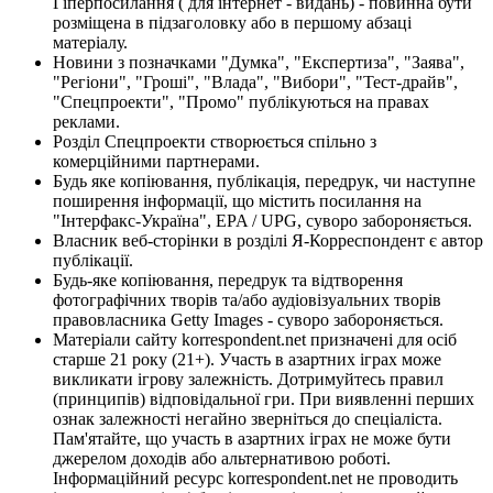
Гіперпосилання ( для інтернет - видань) - повинна бути
розміщена в підзаголовку або в першому абзаці
матеріалу.
Новини з позначками "Думка", "Експертиза", "Заява",
"Регіони", "Гроші", "Влада", "Вибори", "Тест-драйв",
"Спецпроекти", "Промо" публікуються на правах
реклами.
Розділ Спецпроекти створюється спільно з
комерційними партнерами.
Будь яке копіювання, публікація, передрук, чи наступне
поширення інформації, що містить посилання на
"Інтерфакс-Україна", EPA / UPG, суворо забороняється.
Власник веб-сторінки в розділі Я-Корреспондент є автор
публікації.
Будь-яке копіювання, передрук та відтворення
фотографічних творів та/або аудіовізуальних творів
правовласника Getty Images - суворо забороняється.
Матеріали сайту korrespondent.net призначені для осіб
старше 21 року (21+). Участь в азартних іграх може
викликати ігрову залежність. Дотримуйтесь правил
(принципів) відповідальної гри. При виявленні перших
ознак залежності негайно зверніться до спеціаліста.
Пам'ятайте, що участь в азартних іграх не може бути
джерелом доходів або альтернативою роботі.
Інформаційний ресурс korrespondent.net не проводить