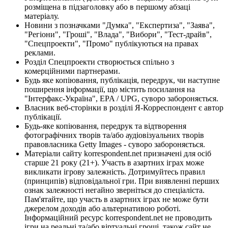
розміщена в підзаголовку або в першому абзаці
матеріалу.
Новини з позначками "Думка", "Експертиза", "Заява",
"Регіони", "Гроші", "Влада", "Вибори", "Тест-драйв",
"Спецпроекти", "Промо" публікуються на правах
реклами.
Розділ Спецпроекти створюється спільно з
комерційними партнерами.
Будь яке копіювання, публікація, передрук, чи наступне
поширення інформації, що містить посилання на
"Інтерфакс-Україна", EPA / UPG, суворо забороняється.
Власник веб-сторінки в розділі Я-Корреспондент є автор
публікації.
Будь-яке копіювання, передрук та відтворення
фотографічних творів та/або аудіовізуальних творів
правовласника Getty Images - суворо забороняється.
Матеріали сайту korrespondent.net призначені для осіб
старше 21 року (21+). Участь в азартних іграх може
викликати ігрову залежність. Дотримуйтесь правил
(принципів) відповідальної гри. При виявленні перших
ознак залежності негайно зверніться до спеціаліста.
Пам'ятайте, що участь в азартних іграх не може бути
джерелом доходів або альтернативою роботі.
Інформаційний ресурс korrespondent.net не проводить
ігри на реальні та/або віртуальні гроші, також сайт не