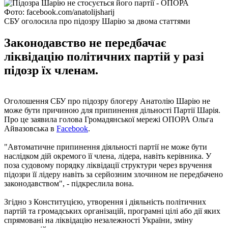
Фото: facebook.com/anatolijsharij
СБУ оголосила про підозру Шарію за двома статтями
Законодавство не передбачає
ліквідацію політичних партій у разі
підозр їх членам.
Оголошення СБУ про підозру блогеру Анатолію Шарію не
може бути причиною для припинення дільності Партії Шарія.
Про це заявила голова Громадянської мережі ОПОРА Ольга
Айвазовська в
Facebook
.
"Автоматичне припинення діяльності партії не може бути
наслідком дій окремого її члена, лідера, навіть керівника. У
поза судовому порядку ліквідації структури через вручення
підозри її лідеру навіть за серйозним злочином не передбачено
законодавством", - підкреслила вона.
Згідно з Конституцією, утворення і діяльність політичних
партій та громадських організацій, програмні цілі або дії яких
спрямовані на ліквідацію незалежності України, зміну