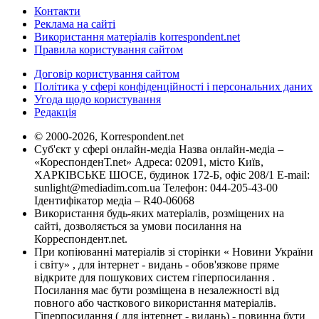
Контакти
Реклама на сайті
Використання матеріалів korrespondent.net
Правила користування сайтом
Договір користування сайтом
Політика у сфері конфіденційності і персональних даних
Угода щодо користування
Редакція
© 2000-2026, Korrespondent.net
Суб'єкт у сфері онлайн-медіа Назва онлайн-медіа –
«КореспонденТ.net» Адреса: 02091, місто Київ,
ХАРКІВСЬКЕ ШОСЕ, будинок 172-Б, офіс 208/1 E-mail:
sunlight@mediadim.com.ua
Телефон: 044-205-43-00
Ідентифікатор медіа – R40-06068
Використання будь-яких матеріалів, розміщених на
сайті, дозволяється за умови посилання на
Корреспондент.net.
При копіюванні матеріалів зі сторінки « Новини України
і світу» , для інтернет - видань - обов'язкове пряме
відкрите для пошукових систем гіперпосилання .
Посилання має бути розміщена в незалежності від
повного або часткового використання матеріалів.
Гіперпосилання ( для інтернет - видань) - повинна бути