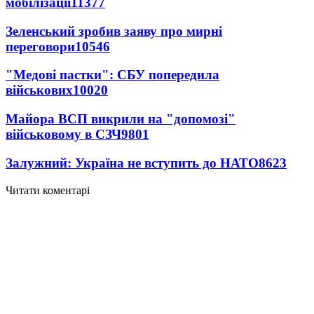
мобілізації
11377
Зеленський зробив заяву про мирні
переговори
10546
"Медові пастки": СБУ попередила
військових
10020
Майора ВСП викрили на "допомозі"
військовому в СЗЧ
9801
Залужний: Україна не вступить до НАТО
8623
Читати коментарі