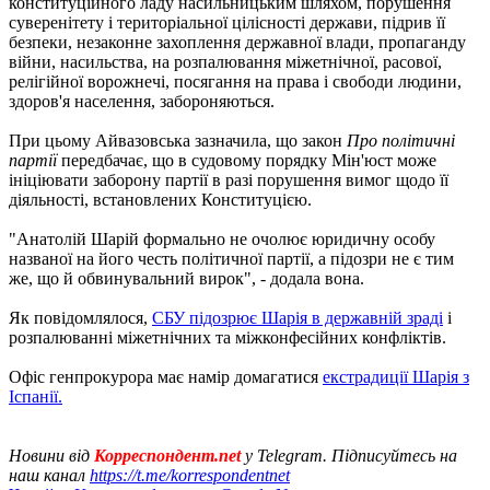
конституційного ладу насильницьким шляхом, порушення
суверенітету і територіальної цілісності держави, підрив її
безпеки, незаконне захоплення державної влади, пропаганду
війни, насильства, на розпалювання міжетнічної, расової,
релігійної ворожнечі, посягання на права і свободи людини,
здоров'я населення, забороняються.
При цьому Айвазовська зазначила, що закон
Про політичні
партії
передбачає, що в судовому порядку Мін'юст може
ініціювати заборону партії в разі порушення вимог щодо її
діяльності, встановлених Конституцією.
"Анатолій Шарій формально не очолює юридичну особу
названої на його честь політичної партії, а підозри не є тим
же, що й обвинувальний вирок", - додала вона.
Як повідомлялося,
СБУ підозрює Шарія в державній зраді
і
розпалюванні міжетнічних та міжконфесійних конфліктів.
Офіс генпрокурора має намір домагатися
екстрадиції Шарія з
Іспанії.
Новини від
Корреспондент.net
у Telegram. Підписуйтесь на
наш канал
https://t.me/korrespondentnet