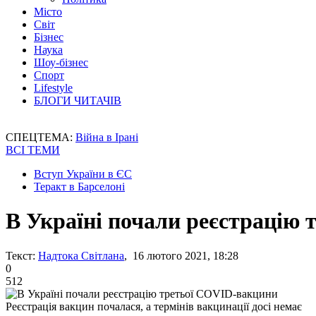
Місто
Світ
Бізнес
Наука
Шоу-бізнес
Спорт
Lifestyle
БЛОГИ ЧИТАЧІВ
СПЕЦТЕМА:
Війна в Ірані
ВСІ ТЕМИ
Вступ України в ЄС
Теракт в Барселоні
В Україні почали реєстрацію
Текст:
Надтока Світлана
, 16 лютого 2021, 18:28
0
512
Реєстрація вакцин почалася, а термінів вакцинації досі немає