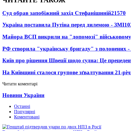
Суд обрав запобіжний захід Стефанішиній
21570
Україна поставила Путіна перед дилемою - ЗМІ
10
Майора ВСП викрили на "допомозі" військовому
РФ створила "українську бригаду" з полонених -
Київ про рішення Швеції щодо судна: Це прецеден
На Київщині сталося групове зґвалтування 21-річ
Читати коментарі
Новини України
Останні
Популярні
Коментовані