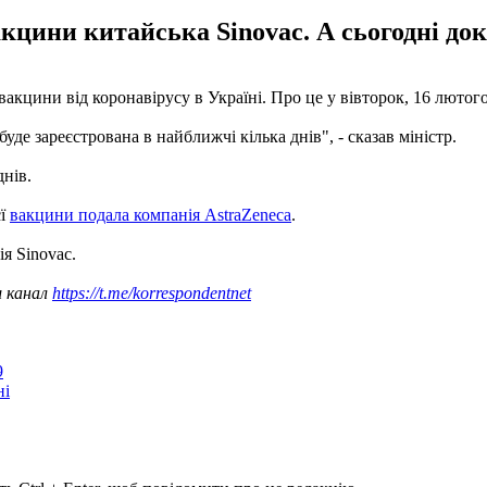
цини китайська Sinovac. А сьогодні доку
вакцини від коронавірусу в Україні. Про це у вівторок, 16 лютог
уде зареєстрована в найближчі кілька днів", - сказав міністр.
днів.
єї
вакцини подала компанія AstraZeneca
.
я Sinovac.
ш канал
https://t.me/korrespondentnet
9
ні