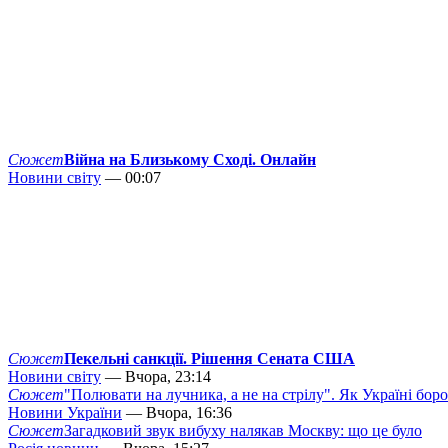
Сюжет
Війна на Близькому Сході. Онлайн
Новини світу
— 00:07
Сюжет
Пекельні санкції. Рішення Сената США
Новини світу
— Вчора, 23:14
Сюжет
"Полювати на лучника, а не на стрілу". Як Україні бор
Новини України
— Вчора, 16:36
Сюжет
Загадковий звук вибуху налякав Москву: що це було