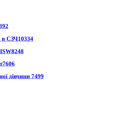
392
 в СЗЧ
10334
 ISW
8248
т
7606
ної дівчини
7499