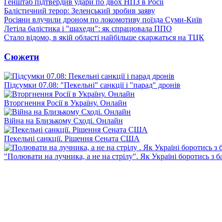
Генштаб підтвердив удари по двох НПЗ в Росії
Балістичний терор: Зеленський зробив заяву
Росіяни влучили дроном по локомотиву поїзда Суми-Київ
Летіла балістика і "шахеди": як спрацювала ППО
Стало відомо, в якій області найбільше скаржаться на ТЦК
Сюжети
Підсумки 07.08: "Пекельні" санкції і "парад" дронів
Вторгнення Росії в Україну. Онлайн
Війна на Близькому Сході. Онлайн
Пекельні санкції. Рішення Сената США
"Полювати на лучника, а не на стрілу". Як Україні боротись з 