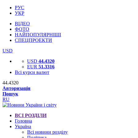
РУС
УКР
ВІДЕО
ФОТО
НАЙПОПУЛЯРНІШІ
СПЕЦПРОЕКТИ
USD
USD
44.4320
EUR
51.3316
Всі курси валют
44.4320
Авторизація
Пошук
RU
ВСІ РОЗДІЛИ
Головна
Україна
Всі новини розділу
Політика