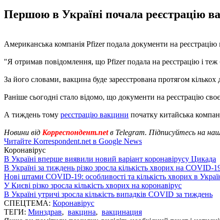
Першою в Україні почала реєстрацію вак
Американська компанія Pfizer подала документи на реєстрацію 
"Я отримав повідомлення, що Pfizer подала на реєстрацію і теж б
За його словами, вакцина буде зареєстрована протягом кількох 
Раніше сьогодні стало відомо, що документи на реєстрацію сво
А тиждень тому
реєстрацію вакцини
початку китайська компані
Новини від
Корреспондент.net
в Telegram. Підписуйтесь на на
Читайте Korrespondent.net в Google News
Коронавірус
В Україні вперше виявили новий варіант коронавірусу Цикада
В Україні за тиждень різко зросла кількість хворих на COVID-1
Нові штами COVID-19: особливості та кількість хворих в Украї
У Києві різко зросла кількість хворих на коронавірус
В Україні утричі зросла кількість випадків COVID за тиждень
СПЕЦТЕМА:
Коронавірус
ТЕГИ:
Минздрав
,
вакцина
,
вакцинация