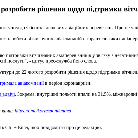
розробити рішення щодо підтримки вітч
ступом до якісних і дешевих авіаційних перевезень. Про це у ві
ність роботи вітчизняних авіакомпаній є гарантією таких авіапер
гію підтримки вітчизняних авіаперевізників у зв'язку з негати
сні послуги", - цитує прес-служба його слова.
руктури до 22 лютого розробити рішення щодо підтримки вітчизня
тримала авіакомпанії
в період коронакризи.
 вдвічі
. Зокрема, внутрішні польоти впали на 31,5%, міжнародні -
ш канал
https://t.me/korrespondentnet
ь Ctrl + Enter, щоб повідомити про це редакцію.