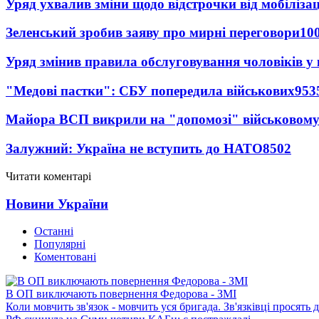
Уряд ухвалив зміни щодо відстрочки від мобілізац
Зеленський зробив заяву про мирні переговори
10
Уряд змінив правила обслуговування чоловіків у
"Медові пастки": СБУ попередила військових
953
Майора ВСП викрили на "допомозі" військовому
Залужний: Україна не вступить до НАТО
8502
Читати коментарі
Новини України
Останні
Популярні
Коментовані
В ОП виключають повернення Федорова - ЗМІ
Коли мовчить зв'язок - мовчить уся бригада. Зв'язківці просять