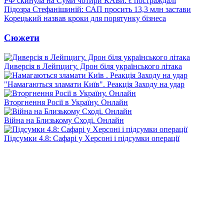
РФ скинула на Суми чотири КАБи: є постраждалі
Підозра Стефанішиній: САП просить 13,3 млн застави
Корецький назвав кроки для порятунку бізнеса
Сюжети
Диверсія в Лейпцигу. Дрон біля українського літака
"Намагаються зламати Київ". Реакція Заходу на удар
Вторгнення Росії в Україну. Онлайн
Війна на Близькому Сході. Онлайн
Підсумки 4.8: Сафарі у Херсоні і підсумки операції