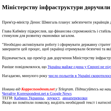
Міністерству інфраструктури доручили 
Прем'єр-міністр Денис Шмигаль планує забезпечити українців до
Глава Кабміну підкреслив, що фінансова спроможність і стабіль
стимулом для розвитку економіки загалом.
"Необхідно активізувати роботу і сформувати державну страте
завершити цей процес, щоб українці отримували безпечні та які
Відзначається, що прем'єр дав доручення Міністерству інфраст
Раніше повідомлялося, що
Україна майже єдина у Європі не під
Нагадаємо, минулого року
число польотів в Україні скоротилося
Новини від
Корреспондент.net
у Telegram. Підписуйтесь на на
Читайте Korrespondent.net в Google News
ТЕГИ:
Кабмин Украины
,
лоукост
,
авиаперевозки
Якщо ви помітили помилку, виділіть необхідний текст і натисніт