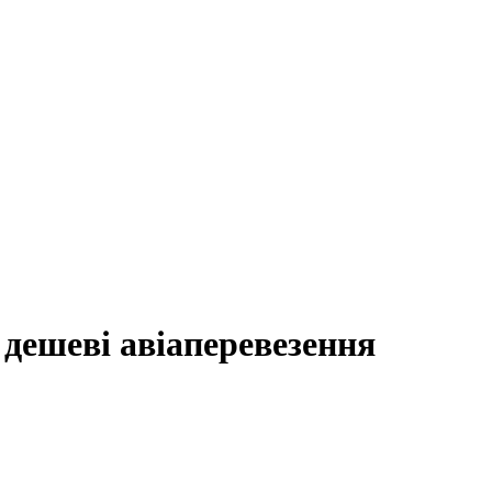
дешеві авіаперевезення