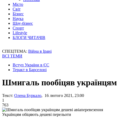
Місто
Світ
Бізнес
Наука
Шоу-бізнес
Спорт
Lifestyle
БЛОГИ ЧИТАЧІВ
СПЕЦТЕМА:
Війна в Ірані
ВСІ ТЕМИ
Вступ України в ЄС
Теракт в Барселоні
Шмигаль пообіцяв українцям 
Текст:
Олена Буркало
, 16 лютого 2021, 23:00
1
763
Українцям обіцяють дешеві перельоти