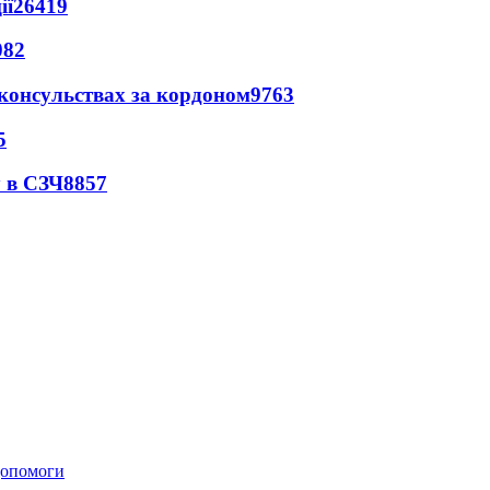
ії
26419
082
 консульствах за кордоном
9763
5
 в СЗЧ
8857
 допомоги