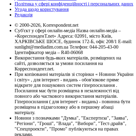
Політика у сфері конфіденційності і персональних даних
Угода щодо користування
Редакція
© 2000-2026, Korrespondent.net
Суб'єкт у сфері онлайн-медіа Назва онлайн-медіа –
«КореспонденТ.net» Адреса: 02091, місто Київ,
ХАРКІВСЬКЕ ШОСЕ, будинок 172-Б, офіс 208/1 E-mail:
sunlight@mediadim.com.ua
Телефон: 044-205-43-00
Ідентифікатор медіа – R40-06068
Використання будь-яких матеріалів, розміщених на
сайті, дозволяється за умови посилання на
Корреспондент.net.
При копіюванні матеріалів зі сторінки « Новини України
і світу» , для інтернет - видань - обов'язкове пряме
відкрите для пошукових систем гіперпосилання .
Посилання має бути розміщена в незалежності від
повного або часткового використання матеріалів.
Гіперпосилання ( для інтернет - видань) - повинна бути
розміщена в підзаголовку або в першому абзаці
матеріалу.
Новини з позначками "Думка", "Експертиза", "Заява",
"Регіони", "Гроші", "Влада", "Вибори", "Тест-драйв",
"Спецпроекти", "Промо" публікуються на правах
реклами.