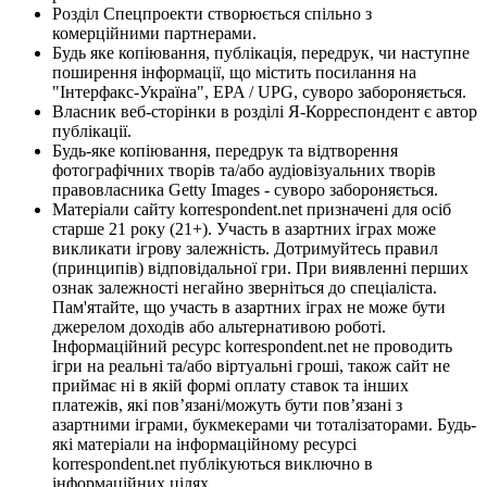
Розділ Спецпроекти створюється спільно з
комерційними партнерами.
Будь яке копіювання, публікація, передрук, чи наступне
поширення інформації, що містить посилання на
"Інтерфакс-Україна", EPA / UPG, суворо забороняється.
Власник веб-сторінки в розділі Я-Корреспондент є автор
публікації.
Будь-яке копіювання, передрук та відтворення
фотографічних творів та/або аудіовізуальних творів
правовласника Getty Images - суворо забороняється.
Матеріали сайту korrespondent.net призначені для осіб
старше 21 року (21+). Участь в азартних іграх може
викликати ігрову залежність. Дотримуйтесь правил
(принципів) відповідальної гри. При виявленні перших
ознак залежності негайно зверніться до спеціаліста.
Пам'ятайте, що участь в азартних іграх не може бути
джерелом доходів або альтернативою роботі.
Інформаційний ресурс korrespondent.net не проводить
ігри на реальні та/або віртуальні гроші, також сайт не
приймає ні в якій формі оплату ставок та інших
платежів, які пов’язані/можуть бути пов’язані з
азартними іграми, букмекерами чи тоталізаторами. Будь-
які матеріали на інформаційному ресурсі
korrespondent.net публікуються виключно в
інформаційних цілях.