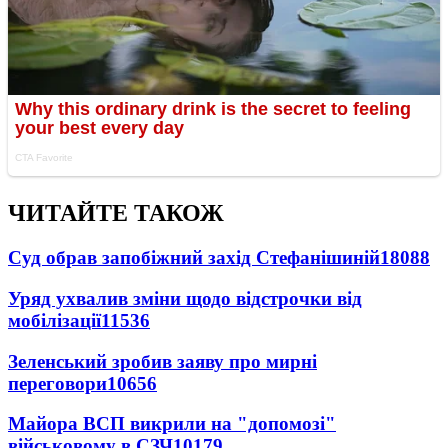
ЧИТАЙТЕ ТАКОЖ
Суд обрав запобіжний захід Стефанішиній
18088
Уряд ухвалив зміни щодо відстрочки від
мобілізації
11536
Зеленський зробив заяву про мирні
переговори
10656
Майора ВСП викрили на "допомозі"
військовому в СЗЧ
10179