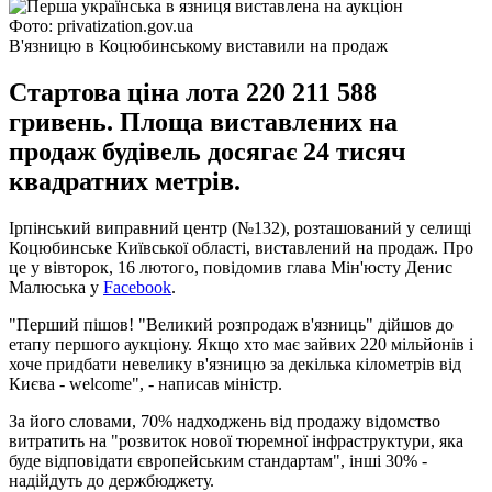
Фото: privatization.gov.ua
В'язницю в Коцюбинському виставили на продаж
Стартова ціна лота 220 211 588
гривень. Площа виставлених на
продаж будівель досягає 24 тисяч
квадратних метрів.
Ірпінський виправний центр (№132), розташований у селищі
Коцюбинське Київської області, виставлений на продаж. Про
це у вівторок, 16 лютого, повідомив глава Мін'юсту Денис
Малюська у
Facebook
.
"Перший пішов! "Великий розпродаж в'язниць" дійшов до
етапу першого аукціону. Якщо хто має зайвих 220 мільйонів і
хоче придбати невелику в'язницю за декілька кілометрів від
Києва - welcome", - написав міністр.
За його словами, 70% надходжень від продажу відомство
витратить на "розвиток нової тюремної інфраструктури, яка
буде відповідати європейським стандартам", інші 30% -
надійдуть до держбюджету.