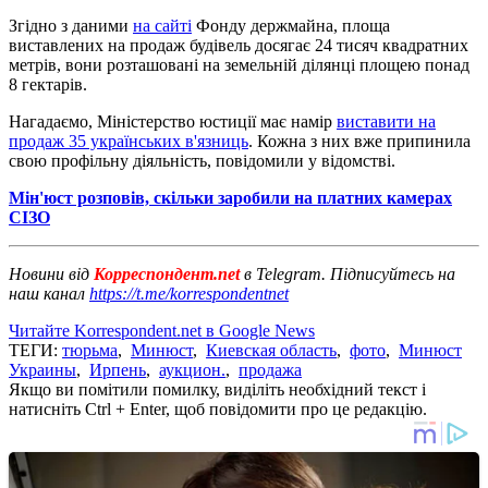
Згідно з даними
на сайті
Фонду держмайна, площа
виставлених на продаж будівель досягає 24 тисяч квадратних
метрів, вони розташовані на земельній ділянці площею понад
8 гектарів.
Нагадаємо, Міністерство юстиції має намір
виставити на
продаж 35 українських в'язниць
. Кожна з них вже припинила
свою профільну діяльність, повідомили у відомстві.
Мін'юст розповів, скільки заробили на платних камерах
СІЗО
Новини від
Корреспондент.net
в Telegram. Підписуйтесь на
наш канал
https://t.me/korrespondentnet
Читайте Korrespondent.net в Google News
ТЕГИ:
тюрьма
,
Минюст
,
Киевская область
,
фото
,
Минюст
Украины
,
Ирпень
,
аукцион.
,
продажа
Якщо ви помітили помилку, виділіть необхідний текст і
натисніть Ctrl + Enter, щоб повідомити про це редакцію.