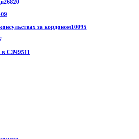
ії
26820
409
 консульствах за кордоном
10095
7
 в СЗЧ
9511