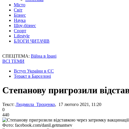
Місто
Світ
Бізнес
Наука
Шоу-бізнес
Спорт
Lifestyle
БЛОГИ ЧИТАЧІВ
СПЕЦТЕМА:
Війна в Ірані
ВСІ ТЕМИ
Вступ України в ЄС
Теракт в Барселоні
Степанову пригрозили відстав
Текст:
Людмила Троценко
, 17 лютого 2021, 11:20
0
440
Фото: facebook.com/danil.getmantsev