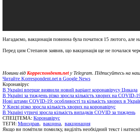
Нагадаємо, вакцинація повинна була початися 15 лютого, але на
Перед цим Степанов заявив, що вакцинація ще не почалася чере
Новини від
Корреспондент.net
у Telegram. Підписуйтесь на на
Читайте Korrespondent.net в Google News
Коронавірус
В Україні вперше виявили новий варіант коронавірусу Цикада
В Україні за тиждень різко зросла кількість хворих на COVID-1
Нові штами COVID-19: особливості та кількість хворих в Украї
У Києві різко зросла кількість хворих на коронавірус
В Україні утричі зросла кількість випадків COVID за тиждень
СПЕЦТЕМА:
Коронавірус
ТЕГИ:
Минздрав
,
вакцина
,
вакцинация
Якщо ви помітили помилку, виділіть необхідний текст і натисніт