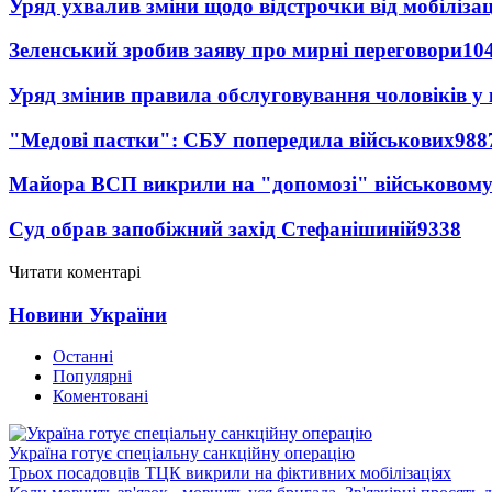
Уряд ухвалив зміни щодо відстрочки від мобілізац
Зеленський зробив заяву про мирні переговори
10
Уряд змінив правила обслуговування чоловіків у
"Медові пастки": СБУ попередила військових
988
Майора ВСП викрили на "допомозі" військовому
Суд обрав запобіжний захід Стефанішиній
9338
Читати коментарі
Новини України
Останні
Популярні
Коментовані
Україна готує спеціальну санкційну операцію
Трьох посадовців ТЦК викрили на фіктивних мобілізаціях