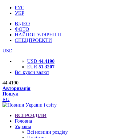
РУС
УКР
ВІДЕО
ФОТО
НАЙПОПУЛЯРНІШІ
СПЕЦПРОЕКТИ
USD
USD
44.4190
EUR
51.3207
Всі курси валют
44.4190
Авторизація
Пошук
RU
ВСІ РОЗДІЛИ
Головна
Україна
Всі новини розділу
Політика