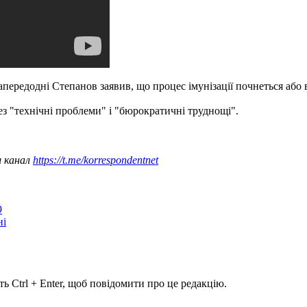
передодні Степанов заявив, що процес імунізації почнеться або в
з "технічні проблеми" і "бюрократичні труднощі".
ш канал
https://t.me/korrespondentnet
9
ні
ь Ctrl + Enter, щоб повідомити про це редакцію.