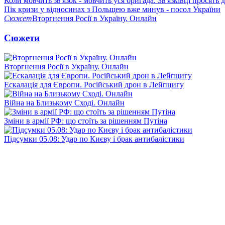
Коли мовчить зв'язок - мовчить уся бригада. Зв'язківці просять
Пік кризи у відносинах з Польщею вже минув - посол України
Сюжет
Вторгнення Росії в Україну. Онлайн
Сюжети
Вторгнення Росії в Україну. Онлайн
Ескалація для Європи. Російський дрон в Лейпцигу
Війна на Близькому Сході. Онлайн
Зміни в армії РФ: що стоїть за рішенням Путіна
Підсумки 05.08: Удар по Києву і брак антибалістики