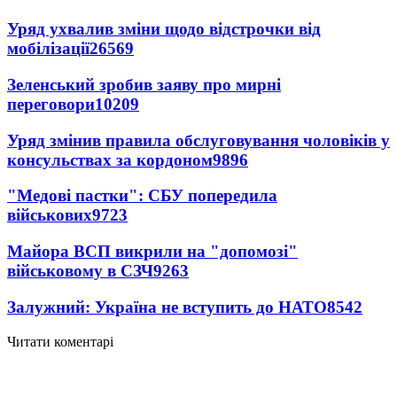
Уряд ухвалив зміни щодо відстрочки від
мобілізації
26569
Зеленський зробив заяву про мирні
переговори
10209
Уряд змінив правила обслуговування чоловіків у
консульствах за кордоном
9896
"Медові пастки": СБУ попередила
військових
9723
Майора ВСП викрили на "допомозі"
військовому в СЗЧ
9263
Залужний: Україна не вступить до НАТО
8542
Читати коментарі