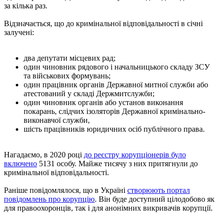
за кілька раз.
Відзначається, що до кримінальної відповідальності в січні
залучені:
два депутати місцевих рад;
один чиновник рядового і начальницького складу ЗСУ
та військових формувань;
один працівник органів Державної митної служби або
атестований у складі Держмитслужби;
один чиновник органів або установ виконання
покарань, слідчих ізоляторів Державної кримінально-
виконавчої служби,
шість працівників юридичних осіб публічного права.
Нагадаємо, в 2020 році
до реєстру корупціонерів було
включено
5131 особу. Майже тисячу з них притягнули до
кримінальної відповідальності.
Раніше повідомлялося, що в Україні
створюють портал
повідомлень про корупцію
. Він буде доступний цілодобово як
для правоохоронців, так і для анонімних викривачів корупції.