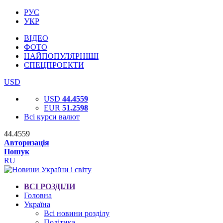
РУС
УКР
ВІДЕО
ФОТО
НАЙПОПУЛЯРНІШІ
СПЕЦПРОЕКТИ
USD
USD
44.4559
EUR
51.2598
Всі курси валют
44.4559
Авторизація
Пошук
RU
ВСІ РОЗДІЛИ
Головна
Україна
Всі новини розділу
Політика