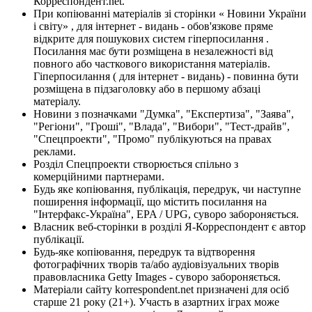
Корреспондент.net.
При копіюванні матеріалів зі сторінки « Новини України
і світу» , для інтернет - видань - обов'язкове пряме
відкрите для пошукових систем гіперпосилання .
Посилання має бути розміщена в незалежності від
повного або часткового використання матеріалів.
Гіперпосилання ( для інтернет - видань) - повинна бути
розміщена в підзаголовку або в першому абзаці
матеріалу.
Новини з позначками "Думка", "Експертиза", "Заява",
"Регіони", "Гроші", "Влада", "Вибори", "Тест-драйв",
"Спецпроекти", "Промо" публікуються на правах
реклами.
Розділ Спецпроекти створюється спільно з
комерційними партнерами.
Будь яке копіювання, публікація, передрук, чи наступне
поширення інформації, що містить посилання на
"Інтерфакс-Україна", EPA / UPG, суворо забороняється.
Власник веб-сторінки в розділі Я-Корреспондент є автор
публікації.
Будь-яке копіювання, передрук та відтворення
фотографічних творів та/або аудіовізуальних творів
правовласника Getty Images - суворо забороняється.
Матеріали сайту korrespondent.net призначені для осіб
старше 21 року (21+). Участь в азартних іграх може