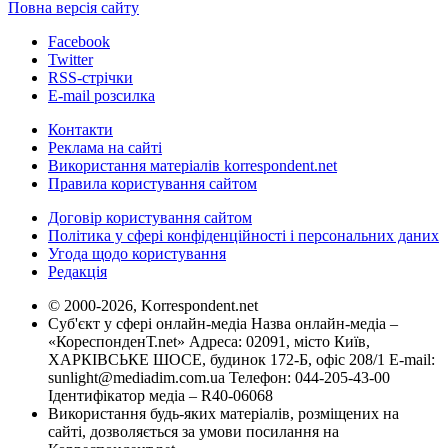
Повна версія сайту
Facebook
Twitter
RSS-стрічки
E-mail розсилка
Контакти
Реклама на сайті
Використання матеріалів korrespondent.net
Правила користування сайтом
Договір користування сайтом
Політика у сфері конфіденційності і персональних даних
Угода щодо користування
Редакція
© 2000-2026, Korrespondent.net
Суб'єкт у сфері онлайн-медіа Назва онлайн-медіа –
«КореспонденТ.net» Адреса: 02091, місто Київ,
ХАРКІВСЬКЕ ШОСЕ, будинок 172-Б, офіс 208/1 E-mail:
sunlight@mediadim.com.ua
Телефон: 044-205-43-00
Ідентифікатор медіа – R40-06068
Використання будь-яких матеріалів, розміщених на
сайті, дозволяється за умови посилання на