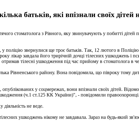
кілька батьків, які впізнали своїх дітей 
чого стоматолога з Рівного, яку звинувачують у побитті дітей пі
е, у поліцію звернулися ще троє батьків. Так, 12 лютого в Поліц
 року лікар завдала його трирічній дочці тілесних ушкоджень і п
н отримав тілесні ушкодження під час прийому в стоматолога в ч
лька Рівненського району. Вона повідомила, що півроку тому дит
ео, опублікованих у соцмережах, вони впізнали своїх дітей. Відо
шкодження (ч.1 ст.125 КК України)", - повідомили правоохоронці
у діяльність не веде.
ілесних ушкоджень нікому не завдавала. Зараз на будь-який зв'язок