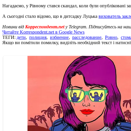
Нагадаємо, у Рівному стався скандал, коли були опубліковані з
А сьогодні стало відомо, що в дитсадку Луцька
вихователь закл
Новини від
Корреспондент.net
у Telegram. Підписуйтесь на на
Читайте Korrespondent.net в Google News
ТЕГИ:
дети
,
полиция
,
избиение
,
расследование
,
Ровно
,
стом
Якщо ви помітили помилку, виділіть необхідний текст і натисніт