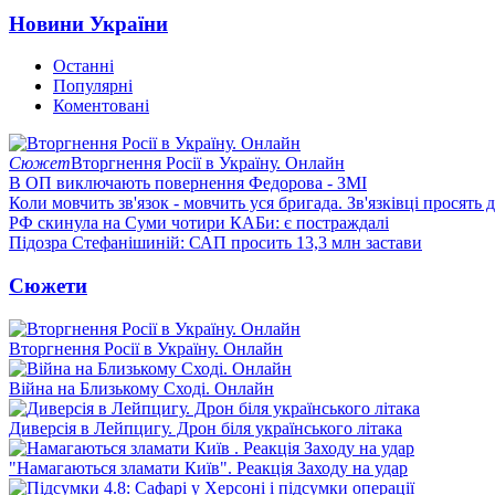
Новини України
Останні
Популярні
Коментовані
Сюжет
Вторгнення Росії в Україну. Онлайн
В ОП виключають повернення Федорова - ЗМІ
Коли мовчить зв'язок - мовчить уся бригада. Зв'язківці просять
РФ скинула на Суми чотири КАБи: є постраждалі
Підозра Стефанішиній: САП просить 13,3 млн застави
Сюжети
Вторгнення Росії в Україну. Онлайн
Війна на Близькому Сході. Онлайн
Диверсія в Лейпцигу. Дрон біля українського літака
"Намагаються зламати Київ". Реакція Заходу на удар