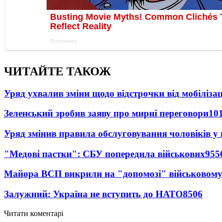
ЧИТАЙТЕ ТАКОЖ
Уряд ухвалив зміни щодо відстрочки від мобілізац
Зеленський зробив заяву про мирні переговори
10
Уряд змінив правила обслуговування чоловіків у
"Медові пастки": СБУ попередила військових
955
Майора ВСП викрили на "допомозі" військовому
Залужний: Україна не вступить до НАТО
8506
Читати коментарі