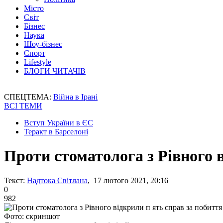
Місто
Світ
Бізнес
Наука
Шоу-бізнес
Спорт
Lifestyle
БЛОГИ ЧИТАЧІВ
СПЕЦТЕМА:
Війна в Ірані
ВСІ ТЕМИ
Вступ України в ЄС
Теракт в Барселоні
Проти стоматолога з Рівного в
Текст:
Надтока Світлана
, 17 лютого 2021, 20:16
0
982
Фото: скриншот