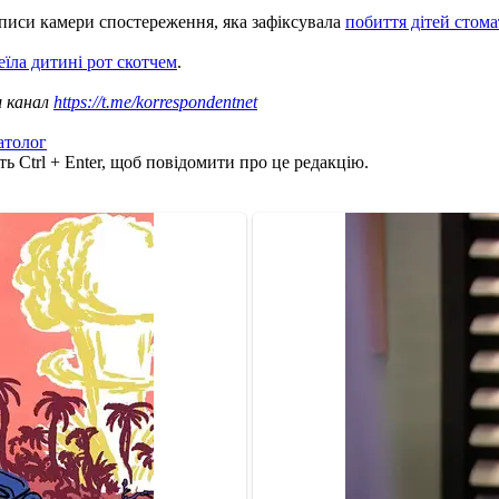
аписи камери спостереження, яка зафіксувала
побиття дітей стом
еїла дитині рот скотчем
.
ш канал
https://t.me/korrespondentnet
атолог
ь Ctrl + Enter, щоб повідомити про це редакцію.