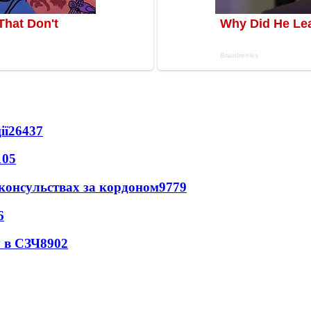
ії
26437
105
 консульствах за кордоном
9779
6
 в СЗЧ
8902