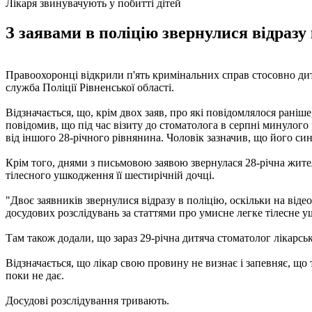
Лікаря звинувачують у побитті дітей
З заявами в поліцію звернулися відразу 
Правоохоронці відкрили п'ять кримінальних справ стосовно дитя
служба Поліції Рівненської області.
Відзначається, що, крім двох заяв, про які повідомлялося раніш
повідомив, що під час візиту до стоматолога в серпні минулого
від іншого 28-річного рівнянина. Чоловік зазначив, що його си
Крім того, днями з письмовою заявою звернулася 28-річна жите
тілесного ушкодження її шестирічній дочці.
"Двоє заявників звернулися відразу в поліцію, оскільки на від
досудових розслідувань за статтями про умисне легке тілесне у
Там також додали, що зараз 29-річна дитяча стоматолог лікарськ
Відзначається, що лікар свою провину не визнає і запевняє, що т
поки не дає.
Досудові розслідування тривають.