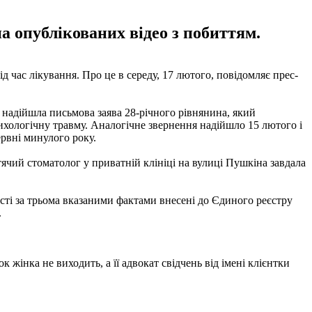
на опублікованих відео з побиттям.
д час лікування. Про це в середу, 17 лютого, повідомляє прес-
ію надійшла письмова заява 28-річного рівнянина, який
сихологічну травму. Аналогічне звернення надійшло 15 лютого і
ервні минулого року.
ячий стоматолог у приватній клініці на вулиці Пушкіна завдала
мості за трьома вказаними фактами внесені до Єдиного реєстру
.
 жінка не виходить, а її адвокат свідчень від імені клієнтки