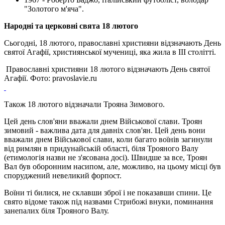
"Золотого м'яча".
Народні та церковні свята 18 лютого
Сьогодні, 18 лютого, православні християни відзначають День
святої Агафії, християнської мучениці, яка жила в III столітті.
Православні християни 18 лютого відзначають День святої
Агафії. Фото: pravoslavie.ru
Також 18 лютого відзначали Трояна Зимового.
Цей день слов'яни вважали днем ​​Військової слави. Троян
зимовий - важлива дата для давніх слов'ян. Цей день вони
вважали днем ​​Військової слави, коли багато воїнів загинули
від римлян в придунайській області, біля Трояного Валу
(етимологія назви не з'ясована досі). Швидше за все, Троян
Вал був оборонним насипом, але, можливо, на цьому місці був
споруджений невеликий форпост.
Воїни ті билися, не склавши зброї і не показавши спини. Це
свято відоме також під назвами Стрибожі внуки, поминання
занепалих біля Трояного Валу.