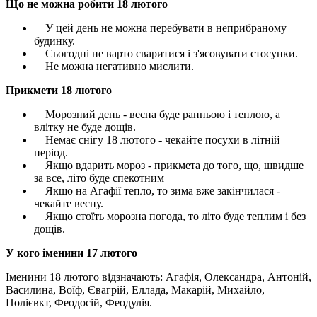
Що не можна робити 18 лютого
У цей день не можна перебувати в неприбраному
будинку.
Сьогодні не варто сваритися і з'ясовувати стосунки.
Не можна негативно мислити.
Прикмети 18 лютого
Морозний день - весна буде ранньою і теплою, а
влітку не буде дощів.
Немає снігу 18 лютого - чекайте посухи в літній
період.
Якщо вдарить мороз - прикмета до того, що, швидше
за все, літо буде спекотним
Якщо на Агафії тепло, то зима вже закінчилася -
чекайте весну.
Якщо стоїть морозна погода, то літо буде теплим і без
дощів.
У кого іменини 17 лютого
Іменини 18 лютого відзначають: Агафія, Олександра, Антоній,
Василина, Воїф, Євагрій, Еллада, Макарій, Михайло,
Полієвкт, Феодосій, Феодулія.