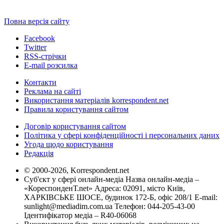
Повна версія сайту
Facebook
Twitter
RSS-стрічки
E-mail розсилка
Контакти
Реклама на сайті
Використання матеріалів korrespondent.net
Правила користування сайтом
Договір користування сайтом
Політика у сфері конфіденційності і персональних даних
Угода щодо користування
Редакція
© 2000-2026, Korrespondent.net
Суб'єкт у сфері онлайн-медіа Назва онлайн-медіа –
«КореспонденТ.net» Адреса: 02091, місто Київ,
ХАРКІВСЬКЕ ШОСЕ, будинок 172-Б, офіс 208/1 E-mail:
sunlight@mediadim.com.ua
Телефон: 044-205-43-00
Ідентифікатор медіа – R40-06068