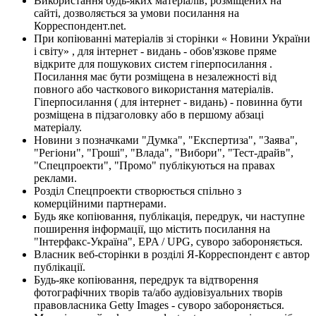
Використання будь-яких матеріалів, розміщених на
сайті, дозволяється за умови посилання на
Корреспондент.net.
При копіюванні матеріалів зі сторінки « Новини України
і світу» , для інтернет - видань - обов'язкове пряме
відкрите для пошукових систем гіперпосилання .
Посилання має бути розміщена в незалежності від
повного або часткового використання матеріалів.
Гіперпосилання ( для інтернет - видань) - повинна бути
розміщена в підзаголовку або в першому абзаці
матеріалу.
Новини з позначками "Думка", "Експертиза", "Заява",
"Регіони", "Гроші", "Влада", "Вибори", "Тест-драйв",
"Спецпроекти", "Промо" публікуються на правах
реклами.
Розділ Спецпроекти створюється спільно з
комерційними партнерами.
Будь яке копіювання, публікація, передрук, чи наступне
поширення інформації, що містить посилання на
"Інтерфакс-Україна", EPA / UPG, суворо забороняється.
Власник веб-сторінки в розділі Я-Корреспондент є автор
публікації.
Будь-яке копіювання, передрук та відтворення
фотографічних творів та/або аудіовізуальних творів
правовласника Getty Images - суворо забороняється.