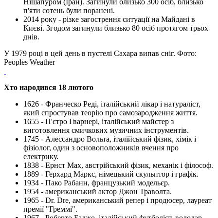
Нішапуром (Іран). Загинули близько 300 осіб, близько
п'яти сотень були поранені.
2014 року - різке загострення ситуації на Майдані в
Києві. Згодом загинули близько 80 осіб протягом трьох
днів.
У 1979 році в цей день в пустелі Сахара випав сніг. Фото:
Peoples Weather
Хто народився 18 лютого
1626 - Франческо Реді, італійський лікар і натураліст,
який спростував теорію про самозародження життя.
1655 - П'єтро Гварнері, італійський майстер з
виготовлення смичкових музичних інструментів.
1745 - Алессандро Вольта, італійський фізик, хімік і
фізіолог, один з основоположників вчення про
електрику.
1838 - Ернст Мах, австрійський фізик, механік і філософ.
1889 - Герхард Маркс, німецький скульптор і графік.
1934 - Пако Рабанн, французький модельєр.
1954 - американський актор Джон Траволта.
1965 - Dr. Dre, американський репер і продюсер, лауреат
премії "Греммі".
1967 - Роберто Баджо, італійський футболіст, володар