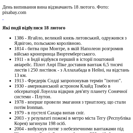
День випивання вина відзначають 18 лютого. Фото:
pixabay.com
Які події відбулися 18 лютого
1386 - Ягайло, великий князь литовський, одружився з
Ядвігою, польською королівною.
1814 - битва при Монтре, в якій Наполеон розгромив
військо кронпринца Вюртембергського.
1911 - в Індії відбувся перший в історії поштовий
авіарейс. Пілот Анрі Піке доставив вантаж 6,5 тисячі
листів і 250 листівок - з Аллахабада в Нейні, на відстань
13 км.
1913 - Фредерік Содді запропонував термін "ізотоп".
1930 - американський астроном Клайд Томбо в
обсерваторії Лоуелла відкрив дев'яту планету Сонячної
системи - Плутон.
1978 - вперше провели змагання з триатлону, що стали
потім Ironman.
1979 - в пустелі Сахара випав сніг.
2003 - у результаті пожежі в метро міста Тегу (Республіка
Корея) загинули 198 осіб.
2004 - вибухнув потяг з небезпечними вантажами під