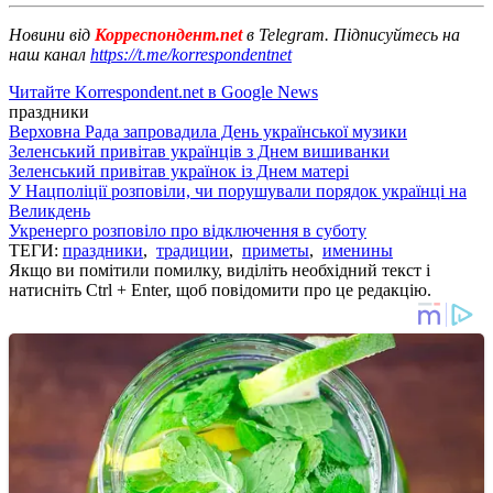
Новини від
Корреспондент.net
в Telegram. Підписуйтесь на
наш канал
https://t.me/korrespondentnet
Читайте Korrespondent.net в Google News
праздники
Верховна Рада запровадила День української музики
Зеленський привітав українців з Днем вишиванки
Зеленський привітав українок із Днем матері
У Нацполіції розповіли, чи порушували порядок українці на
Великдень
Укренерго розповіло про відключення в суботу
ТЕГИ:
праздники
,
традиции
,
приметы
,
именины
Якщо ви помітили помилку, виділіть необхідний текст і
натисніть Ctrl + Enter, щоб повідомити про це редакцію.