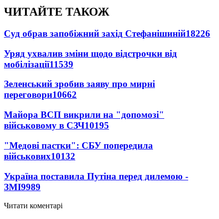
ЧИТАЙТЕ ТАКОЖ
Суд обрав запобіжний захід Стефанішиній
18226
Уряд ухвалив зміни щодо відстрочки від
мобілізації
11539
Зеленський зробив заяву про мирні
переговори
10662
Майора ВСП викрили на "допомозі"
військовому в СЗЧ
10195
"Медові пастки": СБУ попередила
військових
10132
Україна поставила Путіна перед дилемою -
ЗМІ
9989
Читати коментарі