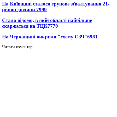
На Київщині сталося групове зґвалтування 21-
річної дівчини
7999
Стало відомо, в якій області найбільше
скаржаться на ТЦК
7770
На Черкащині викрили "схему СЗЧ"
6981
Читати коментарі