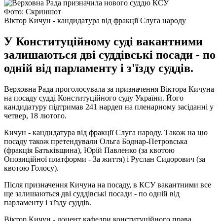
Фото: Скриншот
Віктор Кичун - кандидатура від фракції Слуга народу
У Конституційному суді вакантними
залишаються дві суддівські посади - по
одній від парламенту і з'їзду суддів.
Верховна Рада проголосувала за призначення Віктора Кичуна
на посаду судді Конституційного суду України. Його
кандидатуру підтримав 241 нардеп на пленарному засіданні у
четвер, 18 лютого.
Кичун - кандидатура від фракції Слуга народу. Також на цю
посаду також претендували Ольга Боднар-Петровська
(фракція Батьківщина), Юрій Павленко (за квотою
Опозиційної платформи - За життя) і Руслан Сидорович (за
квотою Голосу).
Після призначення Кичуна на посаду, в КСУ вакантними все
ще залишаються дві суддівські посади - по одній від
парламенту і з'їзду суддів.
Віктор Кичун - доцент кафедри конституційного права