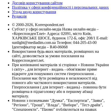
Договір користування сайтом
Політика у сфері конфіденційності і персональних даних
Угода щодо користування
Редакція
© 2000-2026, Korrespondent.net
Суб'єкт у сфері онлайн-медіа Назва онлайн-медіа –
«КореспонденТ.net» Адреса: 02091, місто Київ,
ХАРКІВСЬКЕ ШОСЕ, будинок 172-Б, офіс 208/1 E-mail:
sunlight@mediadim.com.ua
Телефон: 044-205-43-00
Ідентифікатор медіа – R40-06068
Використання будь-яких матеріалів, розміщених на
сайті, дозволяється за умови посилання на
Корреспондент.net.
При копіюванні матеріалів зі сторінки « Новини України
і світу» , для інтернет - видань - обов'язкове пряме
відкрите для пошукових систем гіперпосилання .
Посилання має бути розміщена в незалежності від
повного або часткового використання матеріалів.
Гіперпосилання ( для інтернет - видань) - повинна бути
розміщена в підзаголовку або в першому абзаці
матеріалу.
Новини з позначками "Думка", "Експертиза", "Заява",
"Регіони", "Гроші", "Влада", "Вибори", "Тест-драйв",
"Спецпроекти", "Промо" публікуються на правах