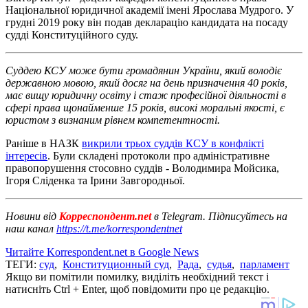
Національної юридичної академії імені Ярослава Мудрого. У
грудні 2019 року він подав декларацію кандидата на посаду
судді Конституційного суду.
Суддею КСУ може бути громадянин України, який володіє
державною мовою, який досяг на день призначення 40 років,
має вищу юридичну освіту і стаж професійної діяльності в
сфері права щонайменше 15 років, високі моральні якості, є
юристом з визнаним рівнем компетентності.
Раніше в НАЗК
викрили трьох суддів КСУ в конфлікті
інтересів
. Були складені протоколи про адміністративне
правопорушення стосовно суддів - Володимира Мойсика,
Ігоря Сліденка та Ірини Завгородньої.
Новини від
Корреспондент.net
в Telegram. Підписуйтесь на
наш канал
https://t.me/korrespondentnet
Читайте Korrespondent.net в Google News
ТЕГИ:
суд
,
Конституционный суд
,
Рада
,
судья
,
парламент
Якщо ви помітили помилку, виділіть необхідний текст і
натисніть Ctrl + Enter, щоб повідомити про це редакцію.