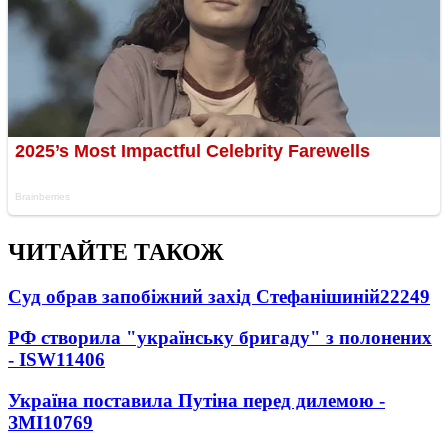
ЧИТАЙТЕ ТАКОЖ
Суд обрав запобіжний захід Стефанішиній
22249
РФ створила "українську бригаду" з полонених
- ISW
11406
Україна поставила Путіна перед дилемою -
ЗМІ
10769