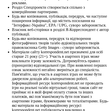
реклами.
Розділ Спецпроекти створюється спільно з
комерційними партнерами.
Будь яке копіювання, публікація, передрук, чи наступне
поширення інформації, що містить посилання на
"Інтерфакс-Україна", EPA / UPG, суворо забороняється.
Власник веб-сторінки в розділі Я-Корреспондент є автор
публікації.
Будь-яке копіювання, передрук та відтворення
фотографічних творів та/або аудіовізуальних творів
правовласника Getty Images - суворо забороняється.
Матеріали сайту korrespondent.net призначені для осіб
старше 21 року (21+). Участь в азартних іграх може
викликати ігрову залежність. Дотримуйтесь правил
(принципів) відповідальної гри. При виявленні перших
ознак залежності негайно зверніться до спеціаліста.
Пам'ятайте, що участь в азартних іграх не може бути
джерелом доходів або альтернативою роботі.
Інформаційний ресурс korrespondent.net не проводить
ігри на реальні та/або віртуальні гроші, також сайт не
приймає ні в якій формі оплату ставок та інших
платежів, які пов’язані/можуть бути пов’язані з
азартними іграми, букмекерами чи тоталізаторами. Будь-
які матеріали на інформаційному ресурсі
korrespondent.net публікуються виключно в