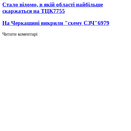
Стало відомо, в якій області найбільше
скаржаться на ТЦК
7755
На Черкащині викрили "схему СЗЧ"
6979
Читати коментарі