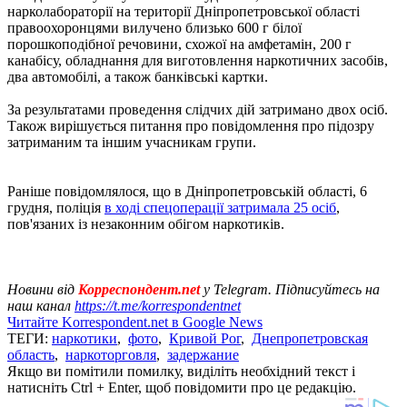
нарколабораторії на території Дніпропетровської області
правоохоронцями вилучено близько 600 г білої
порошкоподібної речовини, схожої на амфетамін, 200 г
канабісу, обладнання для виготовлення наркотичних засобів,
два автомобілі, а також банківські картки.
За результатами проведення слідчих дій затримано двох осіб.
Також вирішується питання про повідомлення про підозру
затриманим та іншим учасникам групи.
Раніше повідомлялося, що в Дніпропетровській області, 6
грудня, поліція
в ході спецоперації затримала 25 осіб
,
пов'язаних із незаконним обігом наркотиків.
Новини від
Корреспондент.net
у Telegram. Підписуйтесь на
наш канал
https://t.me/korrespondentnet
Читайте Korrespondent.net в Google News
ТЕГИ:
наркотики
,
фото
,
Кривой Рог
,
Днепропетровская
область
,
наркоторговля
,
задержание
Якщо ви помітили помилку, виділіть необхідний текст і
натисніть Ctrl + Enter, щоб повідомити про це редакцію.