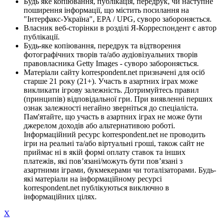
Будь яке копіювання, публікація, передрук, чи наступне
поширення інформації, що містить посилання на
"Інтерфакс-Україна", EPA / UPG, суворо забороняється.
Власник веб-сторінки в розділі Я-Корреспондент є автор
публікації.
Будь-яке копіювання, передрук та відтворення
фотографічних творів та/або аудіовізуальних творів
правовласника Getty Images - суворо забороняється.
Матеріали сайту korrespondent.net призначені для осіб
старше 21 року (21+). Участь в азартних іграх може
викликати ігрову залежність. Дотримуйтесь правил
(принципів) відповідальної гри. При виявленні перших
ознак залежності негайно зверніться до спеціаліста.
Пам'ятайте, що участь в азартних іграх не може бути
джерелом доходів або альтернативою роботі.
Інформаційний ресурс korrespondent.net не проводить
ігри на реальні та/або віртуальні гроші, також сайт не
приймає ні в якій формі оплату ставок та інших
платежів, які пов’язані/можуть бути пов’язані з
азартними іграми, букмекерами чи тоталізаторами. Будь-
які матеріали на інформаційному ресурсі
korrespondent.net публікуються виключно в
інформаційних цілях.
X