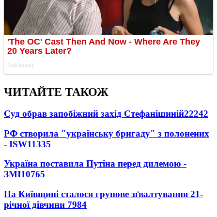
ЧИТАЙТЕ ТАКОЖ
Суд обрав запобіжний захід Стефанішиній
22242
РФ створила "українську бригаду" з полонених
- ISW
11335
Україна поставила Путіна перед дилемою -
ЗМІ
10765
На Київщині сталося групове зґвалтування 21-
річної дівчини
7984