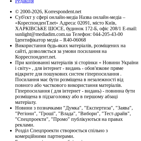
Редакція
© 2000-2026, Korrespondent.net
Суб'єкт у сфері онлайн-медіа Назва онлайн-медіа –
«КореспонденТ.net» Адреса: 02091, місто Київ,
ХАРКІВСЬКЕ ШОСЕ, будинок 172-Б, офіс 208/1 E-mail:
sunlight@mediadim.com.ua
Телефон: 044-205-43-00
Ідентифікатор медіа – R40-06068
Використання будь-яких матеріалів, розміщених на
сайті, дозволяється за умови посилання на
Корреспондент.net.
При копіюванні матеріалів зі сторінки « Новини України
і світу» , для інтернет - видань - обов'язкове пряме
відкрите для пошукових систем гіперпосилання .
Посилання має бути розміщена в незалежності від
повного або часткового використання матеріалів.
Гіперпосилання ( для інтернет - видань) - повинна бути
розміщена в підзаголовку або в першому абзаці
матеріалу.
Новини з позначками "Думка", "Експертиза", "Заява",
"Регіони", "Гроші", "Влада", "Вибори", "Тест-драйв",
"Спецпроекти", "Промо" публікуються на правах
реклами.
Розділ Спецпроекти створюється спільно з
комерційними партнерами.