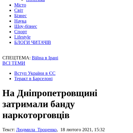
Місто
Світ
Бізнес
Наука
Шоу-бізнес
Спорт
Lifestyle
БЛОГИ ЧИТАЧІВ
СПЕЦТЕМА:
Війна в Ірані
ВСІ ТЕМИ
Вступ України в ЄС
Теракт в Барселоні
На Дніпропетровщині
затримали банду
наркоторговців
Текст:
Людмила Троценко
, 18 лютого 2021, 15:32