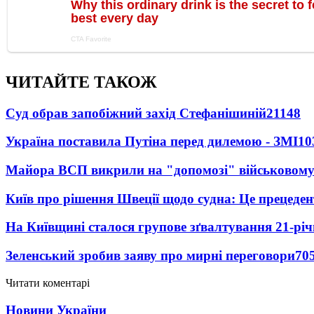
ЧИТАЙТЕ ТАКОЖ
Суд обрав запобіжний захід Стефанішиній
21148
Україна поставила Путіна перед дилемою - ЗМІ
10
Майора ВСП викрили на "допомозі" військовому
Київ про рішення Швеції щодо судна: Це прецеден
На Київщині сталося групове зґвалтування 21-річ
Зеленський зробив заяву про мирні переговори
70
Читати коментарі
Новини України