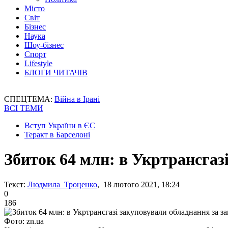
Місто
Світ
Бізнес
Наука
Шоу-бізнес
Спорт
Lifestyle
БЛОГИ ЧИТАЧІВ
СПЕЦТЕМА:
Війна в Ірані
ВСІ ТЕМИ
Вступ України в ЄС
Теракт в Барселоні
Збиток 64 млн: в Укртрансгаз
Текст:
Людмила Троценко
, 18 лютого 2021, 18:24
0
186
Фото: zn.ua