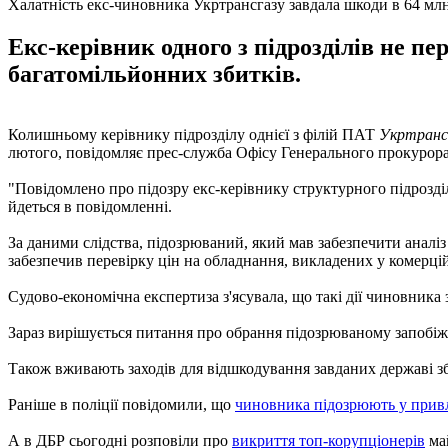
Халатність екс-чиновника Укртрансгазу завдала шкоди в 64 мл
Екс-керівник одного з підрозділів не п
багатомільйонних збитків.
Колишньому керівнику підрозділу однієї з філій ПАТ
Укртранс
лютого, повідомляє прес-служба Офісу Генерального прокурора
"Повідомлено про підозру екс-керівнику структурного підрозділ
йдеться в повідомленні.
За даними слідства, підозрюваний, який мав забезпечити аналіз
забезпечив перевірку цін на обладнання, викладених у комерцій
Судово-економічна експертиза з'ясувала, що такі дії чиновника
Зараз вирішується питання про обрання підозрюваному запобіжн
Також вживають заходів для відшкодування завданих державі зб
Раніше в поліції повідомили, що
чиновника підозрюють у прив
А в ДБР сьогодні розповіли про
викриття топ-корупціонерів
май