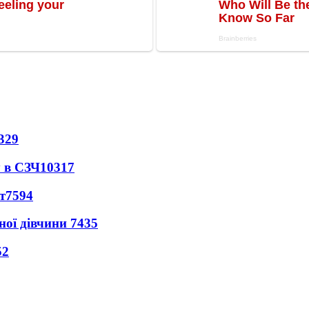
329
 в СЗЧ
10317
т
7594
ної дівчини
7435
52