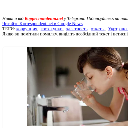
Новини від
Корреспондент.net
у Telegram. Підписуйтесь на на
Читайте Korrespondent.net в Google News
ТЕГИ:
коррупция
,
госзакупки
,
халатность
,
откаты
,
Укртрансг
Якщо ви помітили помилку, виділіть необхідний текст і натисніт