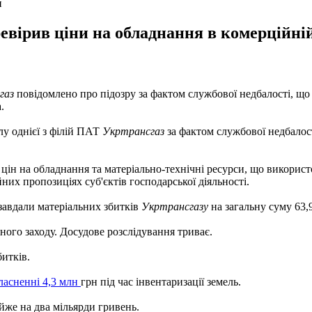
н
еревірив ціни на обладнання в комерційні
газ
повідомлено про підозру за фактом службової недбалості, що 
.
у однієї з філій ПАТ
Укртрансгаз
за фактом службової недбалості
 цін на обладнання та матеріально-технічні ресурси, що використ
них пропозиціях суб'єктів господарської діяльності.
 завдали матеріальних збитків
Укртрансгазу
на загальну суму 63,
ого заходу. Досудове розслідування триває.
итків.
ласненні 4,3 млн
грн під час інвентаризації земель.
же на два мільярди гривень.