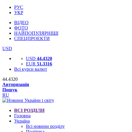
РУС
УКР
ВІДЕО
ФОТО
НАЙПОПУЛЯРНІШІ
СПЕЦПРОЕКТИ
USD
USD
44.4320
EUR
51.3316
Всі курси валют
44.4320
Авторизація
Пошук
RU
ВСІ РОЗДІЛИ
Головна
Україна
Всі новини розділу
Політика