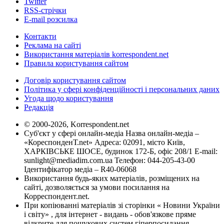
Twitter
RSS-стрічки
E-mail розсилка
Контакти
Реклама на сайті
Використання матеріалів korrespondent.net
Правила користування сайтом
Договір користування сайтом
Політика у сфері конфіденційності і персональних даних
Угода щодо користування
Редакція
© 2000-2026, Korrespondent.net
Суб'єкт у сфері онлайн-медіа Назва онлайн-медіа –
«КореспонденТ.net» Адреса: 02091, місто Київ,
ХАРКІВСЬКЕ ШОСЕ, будинок 172-Б, офіс 208/1 E-mail:
sunlight@mediadim.com.ua
Телефон: 044-205-43-00
Ідентифікатор медіа – R40-06068
Використання будь-яких матеріалів, розміщених на
сайті, дозволяється за умови посилання на
Корреспондент.net.
При копіюванні матеріалів зі сторінки « Новини України
і світу» , для інтернет - видань - обов'язкове пряме
відкрите для пошукових систем гіперпосилання .