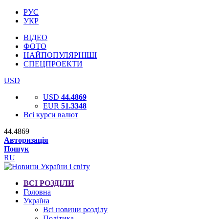
РУС
УКР
ВІДЕО
ФОТО
НАЙПОПУЛЯРНІШІ
СПЕЦПРОЕКТИ
USD
USD
44.4869
EUR
51.3348
Всі курси валют
44.4869
Авторизація
Пошук
RU
ВСІ РОЗДІЛИ
Головна
Україна
Всі новини розділу
Політика