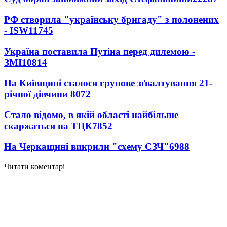
РФ створила "українську бригаду" з полонених
- ISW
11745
Україна поставила Путіна перед дилемою -
ЗМІ
10814
На Київщині сталося групове зґвалтування 21-
річної дівчини
8072
Стало відомо, в якій області найбільше
скаржаться на ТЦК
7852
На Черкащині викрили "схему СЗЧ"
6988
Читати коментарі