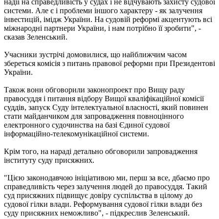
надії на справедливість у судах і не відчувають захисту судової
системи. Але є і проблеми іншого характеру - як залучення
інвестицій, імідж України. На судовій реформі акцентують всі
міжнародні партнери України, і нам потрібно її зробити", -
сказав Зеленський.
Учасники зустрічі домовилися, що найближчим часом
збереться комісія з питань правової реформи при Президентові
України.
Також вони обговорили законопроект про Вищу раду
правосуддя і питання відбору Вищої кваліфікаційної комісії
суддів, запуск Суду інтелектуальної власності, який повинен
стати майданчиком для запровадження повноцінного
електронного судочинства на базі Єдиної судової
інформаційно-телекомунікаційної системи.
Крім того, на нараді детально обговорили запровадження
інституту суду присяжних.
"Цією законодавчою ініціативою ми, перш за все, дбаємо про
справедливість через залучення людей до правосуддя. Такий
суд присяжних підвищує довіру суспільства в цілому до
судової гілки влади. Реформування судової гілки влади без
суду присяжних неможливо", - підкреслив Зеленський.