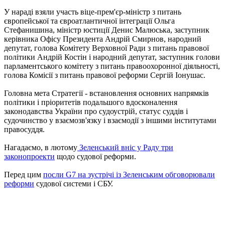
У нараді взяли участь віце-прем'єр-міністр з питань
європейської та євроатлантичної інтеграції Ольга
Стефанишина, міністр юстиції Денис Малюська, заступник
керівника Офісу Президента Андрій Смирнов, народний
депутат, голова Комітету Верховної Ради з питань правової
політики Андрій Костін і народний депутат, заступник голови
парламентського комітету з питань правоохоронної діяльності,
голова Комісії з питань правової реформи Сергій Іонушас.
Головна мета Стратегії - встановлення основних напрямків
політики і пріоритетів подальшого вдосконалення
законодавства України про судоустрій, статус суддів і
судочинство у взаємозв'язку і взаємодії з іншими інститутами
правосуддя.
Нагадаємо, в лютому
Зеленський вніс у Раду три
законопроекти
щодо судової реформи.
Перед цим
посли G7 на зустрічі із Зеленським обговорювали
реформи
судової системи і СБУ.