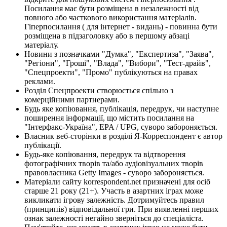
Посилання має бути розміщена в незалежності від
повного або часткового використання матеріалів.
Гіперпосилання ( для інтернет - видань) - повинна бути
розміщена в підзаголовку або в першому абзаці
матеріалу.
Новини з позначками "Думка", "Експертиза", "Заява",
"Регіони", "Гроші", "Влада", "Вибори", "Тест-драйв",
"Спецпроекти", "Промо" публікуються на правах
реклами.
Розділ Спецпроекти створюється спільно з
комерційними партнерами.
Будь яке копіювання, публікація, передрук, чи наступне
поширення інформації, що містить посилання на
"Інтерфакс-Україна", EPA / UPG, суворо забороняється.
Власник веб-сторінки в розділі Я-Корреспондент є автор
публікації.
Будь-яке копіювання, передрук та відтворення
фотографічних творів та/або аудіовізуальних творів
правовласника Getty Images - суворо забороняється.
Матеріали сайту korrespondent.net призначені для осіб
старше 21 року (21+). Участь в азартних іграх може
викликати ігрову залежність. Дотримуйтесь правил
(принципів) відповідальної гри. При виявленні перших
ознак залежності негайно зверніться до спеціаліста.