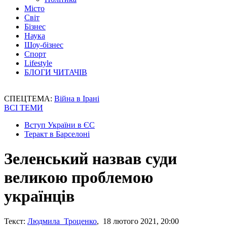
Місто
Світ
Бізнес
Наука
Шоу-бізнес
Спорт
Lifestyle
БЛОГИ ЧИТАЧІВ
СПЕЦТЕМА:
Війна в Ірані
ВСІ ТЕМИ
Вступ України в ЄС
Теракт в Барселоні
Зеленський назвав суди
великою проблемою
українців
Текст:
Людмила Троценко
, 18 лютого 2021, 20:00