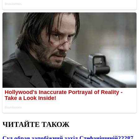
ЧИТАЙТЕ ТАКОЖ
Суд обрав запобіжний захід Стефанішиній
22287