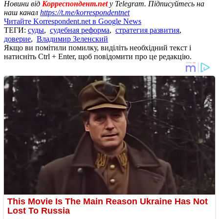
Новини від
Корреспондент.net
у Telegram. Підписуйтесь на
наш канал
https://t.me/korrespondentnet
Читайте Korrespondent.net в Google News
ТЕГИ:
суды
,
судебная реформа
,
стратегия развития
,
доверие
,
Владимир Зеленский
Якщо ви помітили помилку, виділіть необхідний текст і
натисніть Ctrl + Enter, щоб повідомити про це редакцію.