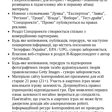
розміщена в підзаголовку або в першому абзаці
матеріалу.
Новини з позначками "Думка", "Експертиза", "Заява",
"Регіони", "Гроші", "Влада", "Вибори", "Тест-драйв",
"Спецпроекти", "Промо" публікуються на правах
реклами.
Розділ Спецпроекти створюється спільно з
комерційними партнерами.
Будь яке копіювання, публікація, передрук, чи наступне
поширення інформації, що містить посилання на
"Інтерфакс-Україна", EPA / UPG, суворо забороняється.
Власник веб-сторінки в розділі Я-Корреспондент є автор
публікації.
Будь-яке копіювання, передрук та відтворення
фотографічних творів та/або аудіовізуальних творів
правовласника Getty Images - суворо забороняється.
Матеріали сайту korrespondent.net призначені для осіб
старше 21 року (21+). Участь в азартних іграх може
викликати ігрову залежність. Дотримуйтесь правил
(принципів) відповідальної гри. При виявленні перших
ознак залежності негайно зверніться до спеціаліста.
Пам'ятайте, що участь в азартних іграх не може бути
джерелом доходів або альтернативою роботі.
Інформаційний ресурс korrespondent.net не проводить