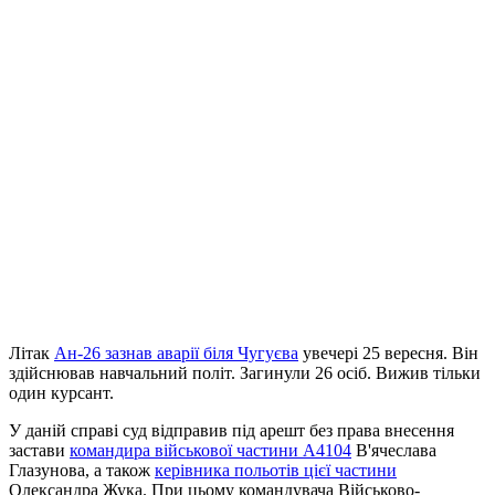
Літак
Ан-26 зазнав аварії біля Чугуєва
увечері 25 вересня. Він
здійснював навчальний політ. Загинули 26 осіб. Вижив тільки
один курсант.
У даній справі суд відправив під арешт без права внесення
застави
командира військової частини А4104
В'ячеслава
Глазунова, а також
керівника польотів цієї частини
Олександра Жука. При цьому командувача Військово-