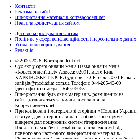
Контакти
Реклама на сайті
Використання матеріалів korrespondent.net
Правила користування сайтом
Договір користування сайтом
Політика у сфері конфіденційності і персональних даних
Угода щодо користування
Редакція
© 2000-2026, Korrespondent.net
Суб'єкт у сфері онлайн-медіа Назва онлайн-медіа –
«КореспонденТ.net» Адреса: 02091, місто Київ,
ХАРКІВСЬКЕ ШОСЕ, будинок 172-Б, офіс 208/1 E-mail:
sunlight@mediadim.com.ua
Телефон: 044-205-43-00
Ідентифікатор медіа – R40-06068
Використання будь-яких матеріалів, розміщених на
сайті, дозволяється за умови посилання на
Корреспондент.net.
При копіюванні матеріалів зі сторінки « Новини України
і світу» , для інтернет - видань - обов'язкове пряме
відкрите для пошукових систем гіперпосилання .
Посилання має бути розміщена в незалежності від
повного або часткового використання матеріалів.
Гіперпосилання ( для інтернет - видань) - повинна бути