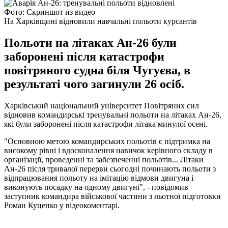
Фото: Скриншот из видео
На Харківщині відновили навчальні польоти курсантів
Польоти на літаках Ан-26 були
заборонені після катастрофи
повітряного судна біля Чугуєва, в
результаті чого загинули 26 осіб.
Харківський національний університет Повітряних сил
відновив командирські тренувальні польоти на літаках Ан-26,
які були заборонені після катастрофи літака минулої осені.
"Основною метою командирських польотів є підтримка на
високому рівні і вдосконалення навичок керівного складу в
організації, проведенні та забезпеченні польотів... Літаки
Ан-26 після тривалої перерви сьогодні починають польоти з
відпрацювання польоту на імітацію відмови двигуна і
виконують посадку на одному двигуні", - повідомив
заступник командира військової частини з льотної підготовки
Роман Куценко у відеокоментарі.