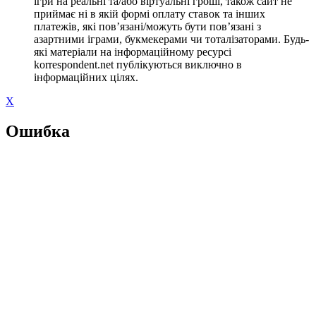
ігри на реальні та/або віртуальні гроші, також сайт не
приймає ні в якій формі оплату ставок та інших
платежів, які пов’язані/можуть бути пов’язані з
азартними іграми, букмекерами чи тоталізаторами. Будь-
які матеріали на інформаційному ресурсі
korrespondent.net публікуються виключно в
інформаційних цілях.
X
Ошибка