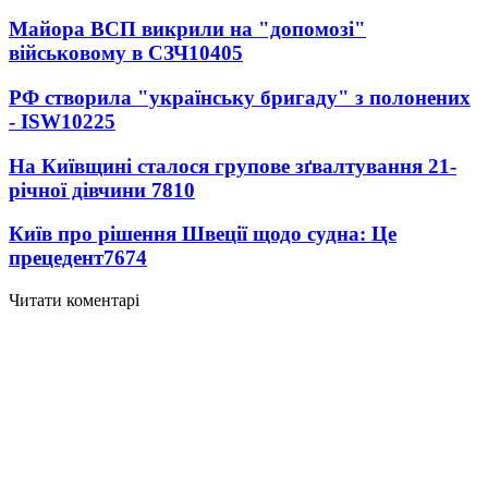
Майора ВСП викрили на "допомозі"
військовому в СЗЧ
10405
РФ створила "українську бригаду" з полонених
- ISW
10225
На Київщині сталося групове зґвалтування 21-
річної дівчини
7810
Київ про рішення Швеції щодо судна: Це
прецедент
7674
Читати коментарі