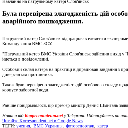
Навчання на патрульному катері Слов'янськ
Була перевірена злагодженість дій особ
аварійного пошкодження.
Патрульний катер Слов'янськ відпрацював елементи експеримент
Командування ВМС ЗСУ.
"Патрульний катер ВМС України Слов'янськ здійснив вихід у Чо
йдеться в повідомленні.
Особовий склад катера на практиці відпрацював завдання з приг
диверсантам противника.
Також було перевірено злагодженість дій особового складу щод
корпусу забортної води.
Раніше повідомлялося, що прем'єр-міністр Денис Шмигаль зая
Новини від
Корреспондент.net
у Telegram. Підписуйтесь на на
Читайте Korrespondent.net в Google News
ТЕГИ:
учения
,
ВМС Украины
,
фоторепортаж
,
катер