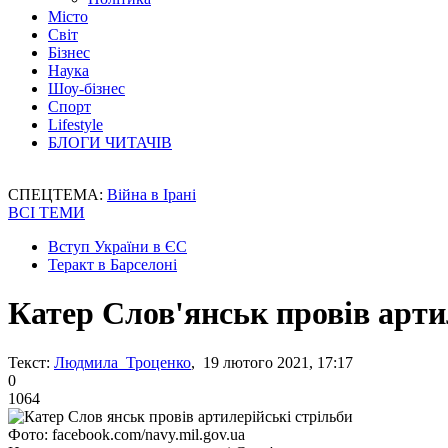
Місто
Світ
Бізнес
Наука
Шоу-бізнес
Спорт
Lifestyle
БЛОГИ ЧИТАЧІВ
СПЕЦТЕМА:
Війна в Ірані
ВСІ ТЕМИ
Вступ України в ЄС
Теракт в Барселоні
Катер Слов'янськ провів арти
Текст:
Людмила Троценко
, 19 лютого 2021, 17:17
0
1064
Фото: facebook.com/navy.mil.gov.ua