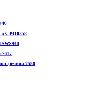
440
 в СЗЧ
10358
 ISW
8940
т
7617
ної дівчини
7556