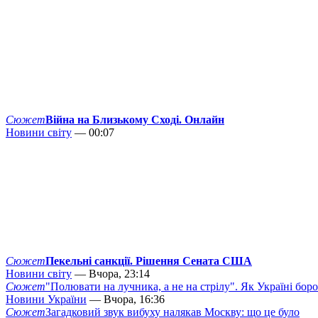
Сюжет
Війна на Близькому Сході. Онлайн
Новини світу
— 00:07
Сюжет
Пекельні санкції. Рішення Сената США
Новини світу
— Вчора, 23:14
Сюжет
"Полювати на лучника, а не на стрілу". Як Україні бор
Новини України
— Вчора, 16:36
Сюжет
Загадковий звук вибуху налякав Москву: що це було