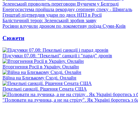
Зеленський проводить переговори Вучичем у Белграді
Енергосистема пройшла рекордну серпневу спеку - Шмигаль
Генштаб підтвердив удари по двох НПЗ в Росії
Балістичний терор: Зеленський зробив заяву
Росіяни влучили дроном по локомотиву поїзда Суми-Київ
Сюжети
Підсумки 07.08: "Пекельні" санкції і "парад" дронів
Вторгнення Росії в Україну. Онлайн
Війна на Близькому Сході. Онлайн
Пекельні санкції. Рішення Сената США
"Полювати на лучника, а не на стрілу". Як Україні боротись з 