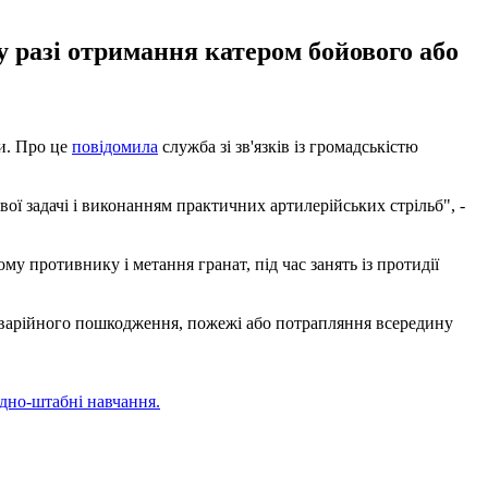
у разі отримання катером бойового або
би. Про це
повідомила
служба зі зв'язків із громадськістю
ї задачі і виконанням практичних артилерійських стрільб", -
у противнику і метання гранат, під час занять із протидії
 аварійного пошкодження, пожежі або потрапляння всередину
ндно-штабні навчання.