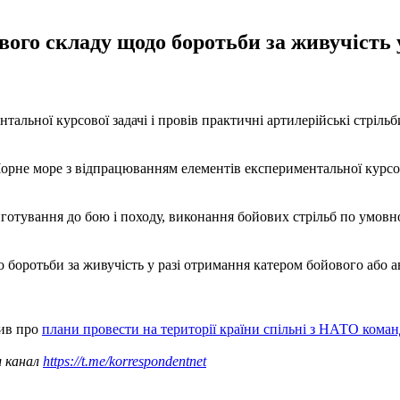
ового складу щодо боротьби за живучість 
альної курсової задачі і провів практичні артилерійські стріль
рне море з відпрацюванням елементів експериментальної курсово
отування до бою і походу, виконання бойових стрільб по умовном
о боротьби за живучість у разі отримання катером бойового або
вив про
плани провести на території країни спільні з НАТО кома
ш канал
https://t.me/korrespondentnet