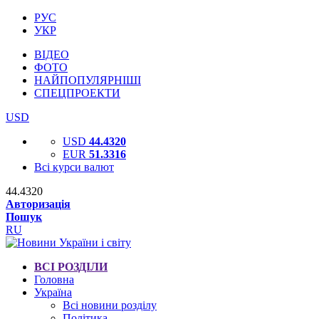
РУС
УКР
ВІДЕО
ФОТО
НАЙПОПУЛЯРНІШІ
СПЕЦПРОЕКТИ
USD
USD
44.4320
EUR
51.3316
Всі курси валют
44.4320
Авторизація
Пошук
RU
ВСІ РОЗДІЛИ
Головна
Україна
Всі новини розділу
Політика