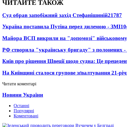
ЧИТАЙТЕ ТАКОЖ
Суд обрав запобіжний захід Стефанішиній
21787
Україна поставила Путіна перед дилемою - ЗМІ
10
Майора ВСП викрили на "допомозі" військовому
РФ створила "українську бригаду" з полонених -
Київ про рішення Швеції щодо судна: Це прецеден
На Київщині сталося групове зґвалтування 21-річ
Читати коментарі
Новини України
Останні
Популярні
Коментовані