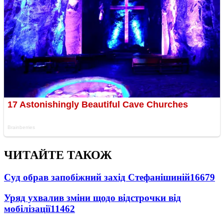
ЧИТАЙТЕ ТАКОЖ
Суд обрав запобіжний захід Стефанішиній
16679
Уряд ухвалив зміни щодо відстрочки від
мобілізації
11462