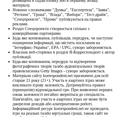
розміщена в підзаголовку або в першому абзаці
матеріалу.
Новини з позначками "Думка", "Експертиза", "Заява",
"Регіони", "Гроші", "Влада", "Вибори", "Тест-драйв",
"Спецпроекти", "Промо" публікуються на правах
реклами.
Розділ Спецпроекти створюється спільно з
комерційними партнерами.
Будь яке копіювання, публікація, передрук, чи наступне
поширення інформації, що містить посилання на
"Інтерфакс-Україна", EPA / UPG, суворо забороняється.
Власник веб-сторінки в розділі Я-Корреспондент є автор
публікації.
Будь-яке копіювання, передрук та відтворення
фотографічних творів та/або аудіовізуальних творів
правовласника Getty Images - суворо забороняється.
Матеріали сайту korrespondent.net призначені для осіб
старше 21 року (21+). Участь в азартних іграх може
викликати ігрову залежність. Дотримуйтесь правил
(принципів) відповідальної гри. При виявленні перших
ознак залежності негайно зверніться до спеціаліста.
Пам'ятайте, що участь в азартних іграх не може бути
джерелом доходів або альтернативою роботі.
Інформаційний ресурс korrespondent.net не проводить
ігри на реальні та/або віртуальні гроші, також сайт не