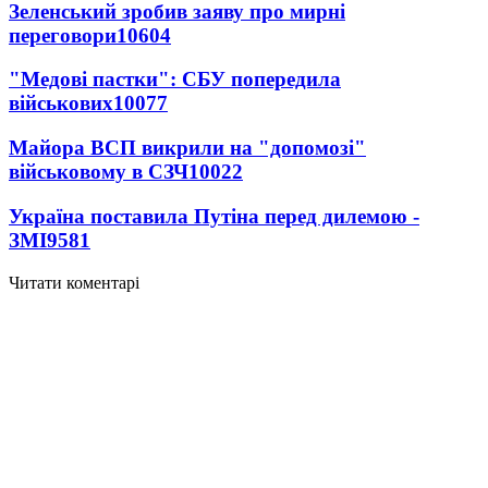
Зеленський зробив заяву про мирні
переговори
10604
"Медові пастки": СБУ попередила
військових
10077
Майора ВСП викрили на "допомозі"
військовому в СЗЧ
10022
Україна поставила Путіна перед дилемою -
ЗМІ
9581
Читати коментарі