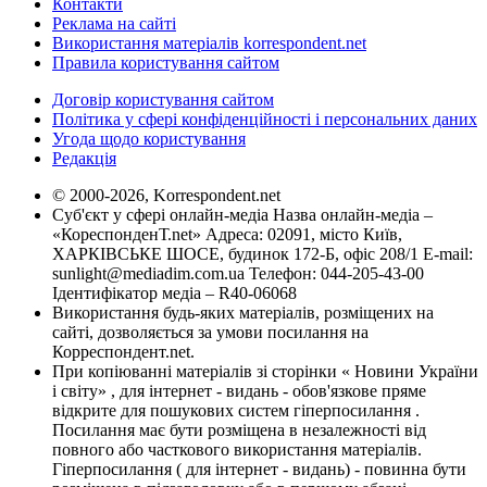
Контакти
Реклама на сайті
Використання матеріалів korrespondent.net
Правила користування сайтом
Договір користування сайтом
Політика у сфері конфіденційності і персональних даних
Угода щодо користування
Редакція
© 2000-2026, Korrespondent.net
Суб'єкт у сфері онлайн-медіа Назва онлайн-медіа –
«КореспонденТ.net» Адреса: 02091, місто Київ,
ХАРКІВСЬКЕ ШОСЕ, будинок 172-Б, офіс 208/1 E-mail:
sunlight@mediadim.com.ua
Телефон: 044-205-43-00
Ідентифікатор медіа – R40-06068
Використання будь-яких матеріалів, розміщених на
сайті, дозволяється за умови посилання на
Корреспондент.net.
При копіюванні матеріалів зі сторінки « Новини України
і світу» , для інтернет - видань - обов'язкове пряме
відкрите для пошукових систем гіперпосилання .
Посилання має бути розміщена в незалежності від
повного або часткового використання матеріалів.
Гіперпосилання ( для інтернет - видань) - повинна бути