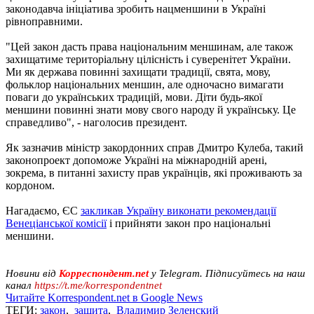
законодавча ініціатива зробить нацменшини в Україні
рівноправними.
"Цей закон дасть права національним меншинам, але також
захищатиме територіальну цілісність і суверенітет України.
Ми як держава повинні захищати традиції, свята, мову,
фольклор національних меншин, але одночасно вимагати
поваги до українських традицій, мови. Діти будь-якої
меншини повинні знати мову свого народу й українську. Це
справедливо", - наголосив президент.
Як зазначив міністр закордонних справ Дмитро Кулеба, такий
законопроект допоможе Україні на міжнародній арені,
зокрема, в питанні захисту прав українців, які проживають за
кордоном.
Нагадаємо, ЄС
закликав Україну виконати рекомендації
Венеціанської комісії
і прийняти закон про національні
меншини.
Новини від
Корреспондент.net
у Telegram. Підписуйтесь на наш
канал
https://t.me/korrespondentnet
Читайте Korrespondent.net в Google News
ТЕГИ:
закон
,
защита
,
Владимир Зеленский