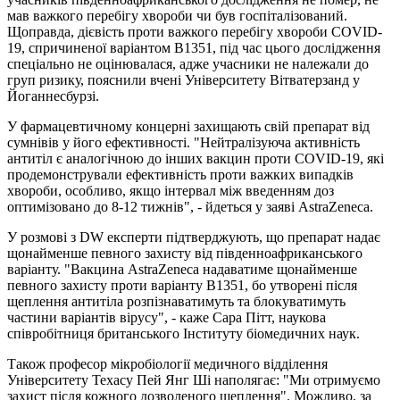
мав важкого перебігу хвороби чи був госпіталізований.
Щоправда, дієвість проти важкого перебігу хвороби COVID-
19, спричиненої варіантом B1351, під час цього дослідження
спеціально не оцінювалася, адже учасники не належали до
груп ризику, пояснили вчені Університету Вітватерзанд у
Йоганнесбурзі.
У фармацевтичному концерні захищають свій препарат від
сумнівів у його ефективності. "Нейтралізуюча активність
антитіл є аналогічною до інших вакцин проти COVID-19, які
продемонстрували ефективність проти важких випадків
хвороби, особливо, якщо інтервал між введенням доз
оптимізовано до 8-12 тижнів", - йдеться у заяві AstraZeneca.
У розмові з DW експерти підтверджують, що препарат надає
щонайменше певного захисту від південноафриканського
варіанту. "Вакцина AstraZeneca надаватиме щонайменше
певного захисту проти варіанту B1351, бо утворені після
щеплення антитіла розпізнаватимуть та блокуватимуть
частини варіантів вірусу", - каже Сара Пітт, наукова
співробітниця британського Інституту біомедичних наук.
Також професор мікробіології медичного відділення
Університету Техасу Пей Янг Ші наполягає: "Ми отримуємо
захист після кожного дозволеного щеплення". Можливо, за