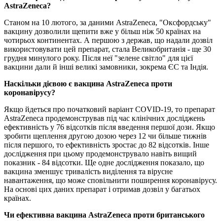
AstraZeneca?
Станом на 10 лютого, за даними AstraZeneca, "Оксфордську"
вакцину дозволили щепити вже у більш ніж 50 країнах на
чотирьох континентах. А першою з держав, що надали дозвіл
використовувати цей препарат, стала Великобританія - ще 30
грудня минулого року. Після неї "зелене світло" для цієї
вакцини дали й інші великі замовники, зокрема ЄС та Індія.
Наскільки дієвою є вакцина AstraZeneca проти
коронавірусу?
Якщо йдеться про початковий варіант COVID-19, то препарат
AstraZeneca продемонстрував під час клінічних досліджень
ефективність у 76 відсотків після введення першої дози. Якщо
зробити щеплення другою дозою через 12 чи більше тижнів
після першого, то ефективність зростає до 82 відсотків. Інше
дослідження при цьому продемонструвало навіть вищий
показник - 84 відсотки. Ще одне дослідження показало, що
вакцина зменшує тривалість виділення та вірусне
навантаження, що може сповільнити поширення коронавірусу.
На основі цих даних препарат і отримав дозвіл у багатьох
країнах.
Чи ефективна вакцина AstraZeneca проти британського