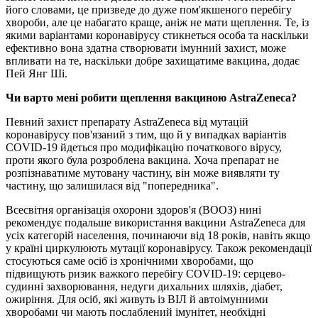
його словами, це призведе до дуже пом'якшеного перебігу
хвороби, але це набагато краще, аніж не мати щеплення. Те, із
якими варіантами коронавірусу стикнеться особа та наскільки
ефективно вона здатна створювати імунний захист, може
впливати на те, наскільки добре захищатиме вакцина, додає
Пей Янг Ші.
Чи варто мені робити щеплення вакциною AstraZeneca?
Певний захист препарату AstraZeneca від мутацій
коронавірусу пов'язаний з тим, що й у випадках варіантів
COVID-19 йдеться про модифікацію початкового вірусу,
проти якого була розроблена вакцина. Хоча препарат не
розпізнаватиме мутовану частину, він може виявляти ту
частину, що залишилася від "попередника".
Всесвітня організація охорони здоров'я (ВООЗ) нині
рекомендує подальше використання вакцини AstraZeneca для
усіх категорій населення, починаючи від 18 років, навіть якщо
у країні циркулюють мутації коронавірусу. Також рекомендації
стосуються саме осіб із хронічними хворобами, що
підвищують ризик важкого перебігу COVID-19: серцево-
судинні захворювання, недуги дихальних шляхів, діабет,
ожиріння. Для осіб, які живуть із ВІЛ й автоімунними
хворобами чи мають послаблений імунітет, необхідні