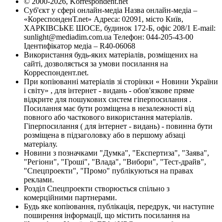
© 2000-2026, Korrespondent.net
Суб'єкт у сфері онлайн-медіа Назва онлайн-медіа –
«КореспонденТ.net» Адреса: 02091, місто Київ,
ХАРКІВСЬКЕ ШОСЕ, будинок 172-Б, офіс 208/1 E-mail:
sunlight@mediadim.com.ua
Телефон: 044-205-43-00
Ідентифікатор медіа – R40-06068
Використання будь-яких матеріалів, розміщених на
сайті, дозволяється за умови посилання на
Корреспондент.net.
При копіюванні матеріалів зі сторінки « Новини України
і світу» , для інтернет - видань - обов'язкове пряме
відкрите для пошукових систем гіперпосилання .
Посилання має бути розміщена в незалежності від
повного або часткового використання матеріалів.
Гіперпосилання ( для інтернет - видань) - повинна бути
розміщена в підзаголовку або в першому абзаці
матеріалу.
Новини з позначками "Думка", "Експертиза", "Заява",
"Регіони", "Гроші", "Влада", "Вибори", "Тест-драйв",
"Спецпроекти", "Промо" публікуються на правах
реклами.
Розділ Спецпроекти створюється спільно з
комерційними партнерами.
Будь яке копіювання, публікація, передрук, чи наступне
поширення інформації, що містить посилання на