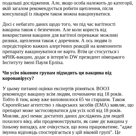
подальші дослідження. Але, якщо особа належить до категорії,
якій загалом рекомендується робити щеплення, після
консультації із лікарем також можна вакцинуватися.
Досі є небагато даних щодо того, чи під час вагітності
вакцина також є безпечною. Але коли користь від
використання вакцини для вагітної переважає можливі
ризики, щеплення також є доречним. А ось людям із
передісторією важких алергічних реакцій на компоненти
препарату вакцинуватися не варто. Втім це стосується і
мРНК-вакцин, додає в інтерв'ю DW президент німецького
Інституту імені Пауля Ерліха.
Чи усім віковим групам підходить ця вакцина від
коронавірусу?
У цьому питанні оцінки експертів різняться. ВООЗ
рекомендує вакцину всім людям, починаючи від 18 років.
Тобто й тим, кому вже виповнилося 65 чи старшим. Також
Європейське агентство з лікарських засобів (EMA) заявляє, що
препарат може застосовуватися для усіх осіб від 18 років.
Мовляв, досі немає достатніх даних досліджень для людей
похилого віку, аби продемонструвати, як саме діє вакцина у
їхньому випадку, але очікується, що вона працюватиме, "адже
імунна відповідь спостерігається у цій віковій групі". Це