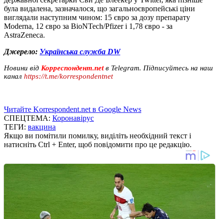
була видалена, зазначалося, що загальноєвропейські ціни
виглядали наступним чином: 15 євро за дозу препарату
Moderna, 12 євро за BioNTech/Pfizer і 1,78 євро - за
AstraZeneca.
Джерело:
Українська служба DW
Новини від
Корреспондент.net
в Telegram. Підписуйтесь на наш
канал
https://t.me/korrespondentnet
Читайте Korrespondent.net в Google News
СПЕЦТЕМА:
Коронавірус
ТЕГИ:
вакцина
Якщо ви помітили помилку, виділіть необхідний текст і
натисніть Ctrl + Enter, щоб повідомити про це редакцію.