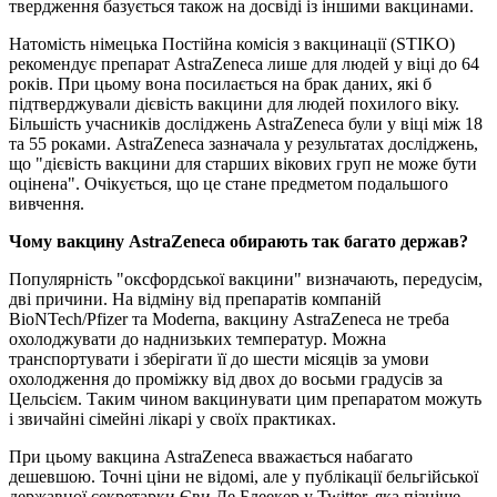
твердження базується також на досвіді із іншими вакцинами.
Натомість німецька Постійна комісія з вакцинації (STIKO)
рекомендує препарат AstraZeneca лише для людей у віці до 64
років. При цьому вона посилається на брак даних, які б
підтверджували дієвість вакцини для людей похилого віку.
Більшість учасників досліджень AstraZeneca були у віці між 18
та 55 роками. AstraZeneca зазначала у результатах досліджень,
що "дієвість вакцини для старших вікових груп не може бути
оцінена". Очікується, що це стане предметом подальшого
вивчення.
Чому вакцину AstraZeneca обирають так багато держав?
Популярність "оксфордської вакцини" визначають, передусім,
дві причини. На відміну від препаратів компаній
BioNTech/Pfizer та Moderna, вакцину AstraZeneca не треба
охолоджувати до наднизьких температур. Можна
транспортувати і зберігати її до шести місяців за умови
охолодження до проміжку від двох до восьми градусів за
Цельсієм. Таким чином вакцинувати цим препаратом можуть
і звичайні сімейні лікарі у своїх практиках.
При цьому вакцина AstraZeneca вважається набагато
дешевшою. Точні ціни не відомі, але у публікації бельгійської
державної секретарки Єви Де Блеекер у Twitter, яка пізніше