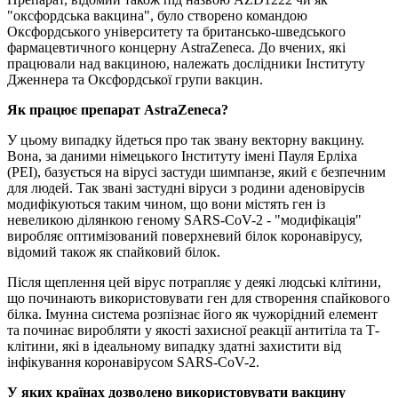
"оксфордська вакцина", було створено командою
Оксфордського університету та британсько-шведського
фармацевтичного концерну AstraZeneca. До вчених, які
працювали над вакциною, належать дослідники Інституту
Дженнера та Оксфордської групи вакцин.
Як працює препарат AstraZeneca?
У цьому випадку йдеться про так звану векторну вакцину.
Вона, за даними німецького Інституту імені Пауля Ерліха
(PEI), базується на вірусі застуди шимпанзе, який є безпечним
для людей. Так звані застудні віруси з родини аденовірусів
модифікуються таким чином, що вони містять ген із
невеликою ділянкою геному SARS-CoV-2 - "модифікація"
виробляє оптимізований поверхневий білок коронавірусу,
відомий також як спайковий білок.
Після щеплення цей вірус потрапляє у деякі людські клітини,
що починають використовувати ген для створення спайкового
білка. Імунна система розпізнає його як чужорідний елемент
та починає виробляти у якості захисної реакції антитіла та Т-
клітини, які в ідеальному випадку здатні захистити від
інфікування коронавірусом SARS-CoV-2.
У яких країнах дозволено використовувати вакцину