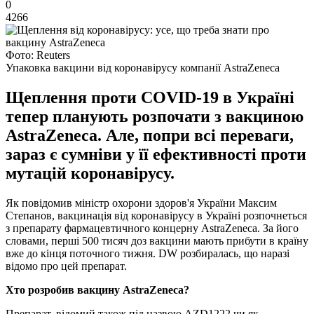
0
4266
Фото: Reuters
Упаковка вакцини від коронавірусу компанії AstraZeneca
Щеплення проти COVID-19 в Україні
тепер планують розпочати з вакциною
AstraZeneca. Але, попри всі переваги,
зараз є сумніви у її ефективності проти
мутацій коронавірусу.
Як повідомив міністр охорони здоров'я України Максим
Степанов, вакцинація від коронавірусу в Україні розпочнеться
з препарату фармацевтичного концерну AstraZeneca. За його
словами, перші 500 тисяч доз вакцини мають прибути в країну
вже до кінця поточного тижня. DW розбиралась, що наразі
відомо про цей препарат.
Хто розробив вакцину AstraZeneca?
Препарат, відомий також під назвою AZD1222 чи як