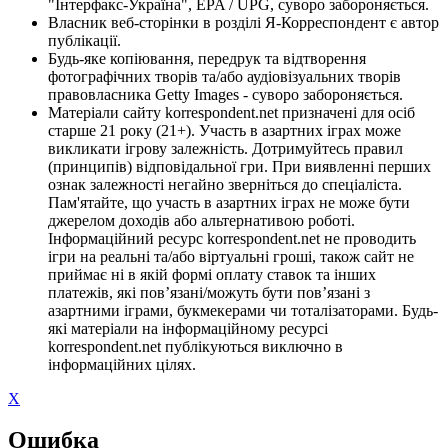
"Інтерфакс-Україна", EPA / UPG, суворо забороняється.
Власник веб-сторінки в розділі Я-Корреспондент є автор
публікації.
Будь-яке копіювання, передрук та відтворення
фотографічних творів та/або аудіовізуальних творів
правовласника Getty Images - суворо забороняється.
Матеріали сайту korrespondent.net призначені для осіб
старше 21 року (21+). Участь в азартних іграх може
викликати ігрову залежність. Дотримуйтесь правил
(принципів) відповідальної гри. При виявленні перших
ознак залежності негайно зверніться до спеціаліста.
Пам'ятайте, що участь в азартних іграх не може бути
джерелом доходів або альтернативою роботі.
Інформаційний ресурс korrespondent.net не проводить
ігри на реальні та/або віртуальні гроші, також сайт не
приймає ні в якій формі оплату ставок та інших
платежів, які пов’язані/можуть бути пов’язані з
азартними іграми, букмекерами чи тоталізаторами. Будь-
які матеріали на інформаційному ресурсі
korrespondent.net публікуються виключно в
інформаційних цілях.
X
Ошибка