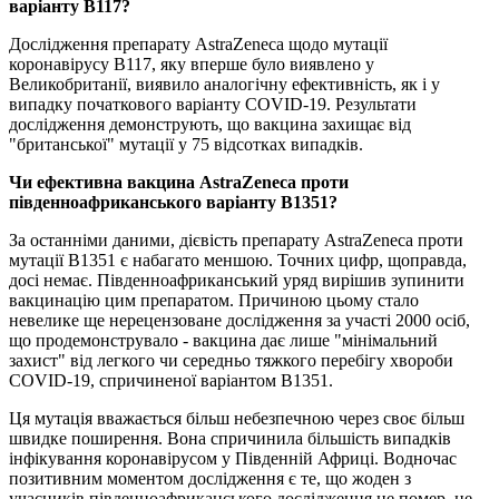
варіанту B117?
Дослідження препарату AstraZeneca щодо мутації
коронавірусу B117, яку вперше було виявлено у
Великобританії, виявило аналогічну ефективність, як і у
випадку початкового варіанту COVID-19. Результати
дослідження демонструють, що вакцина захищає від
"британської" мутації у 75 відсотках випадків.
Чи ефективна вакцина AstraZeneca проти
південноафриканського варіанту B1351?
За останніми даними, дієвість препарату AstraZeneca проти
мутації B1351 є набагато меншою. Точних цифр, щоправда,
досі немає. Південноафриканський уряд вирішив зупинити
вакцинацію цим препаратом. Причиною цьому стало
невелике ще нерецензоване дослідження за участі 2000 осіб,
що продемонструвало - вакцина дає лише "мінімальний
захист" від легкого чи середньо тяжкого перебігу хвороби
COVID-19, спричиненої варіантом B1351.
Ця мутація вважається більш небезпечною через своє більш
швидке поширення. Вона спричинила більшість випадків
інфікування коронавірусом у Південній Африці. Водночас
позитивним моментом дослідження є те, що жоден з
учасників південноафриканського дослідження не помер, не