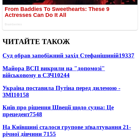
ЧИТАЙТЕ ТАКОЖ
Суд обрав запобіжний захід Стефанішиній
19337
Майора ВСП викрили на "допомозі"
військовому в СЗЧ
10244
Україна поставила Путіна перед дилемою -
ЗМІ
10158
Київ про рішення Швеції щодо судна: Це
прецедент
7548
На Київщині сталося групове зґвалтування 21-
річної дівчини
7155